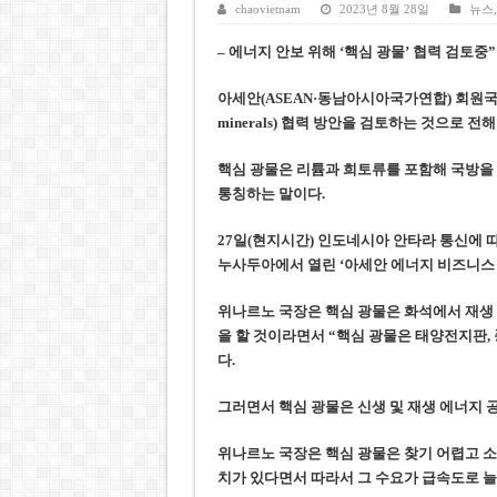
호찌민시, 올해 국경절 연휴 5일
chaovietnam
2023년 8월 28일
뉴스
우크라이나 전황 1,623일: 
– 에너지 안보 위해 ‘핵심 광물’ 협력 검토중”
호찌민 Đá Đỏ 수로 정비 사업, 
아세안(ASEAN·동남아시아국가연합) 회원국들이
미 국방부, 육군 참모총장 임명
minerals) 협력 방안을 검토하는 것으로 전
조세심판원, 배우 유연석 30억
핵심 광물은 리튬과 희토류를 포함해 국방을
통칭하는 말이다.
27일(현지시간) 인도네시아 안타라 통신에 
누사두아에서 열린 ‘아세안 에너지 비즈니스 포
위나르노 국장은 핵심 광물은 화석에서 재생
을 할 것이라면서 “핵심 광물은 태양전지판,
다.
그러면서 핵심 광물은 신생 및 재생 에너지
위나르노 국장은 핵심 광물은 찾기 어렵고 소
치가 있다면서 따라서 그 수요가 급속도로 늘