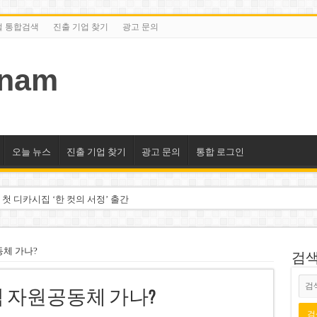
털 통합검색
진출 기업 찾기
광고 문의
tnam
오늘 뉴스
진출 기업 찾기
광고 문의
통합 로그인
 첫 디카시집 ‘한 컷의 서정’ 출간
세 상위 10곳 공개…절반은 국영기업
조2천억동, 2~3개월 조기 달성 자신”
동체 가나?
검색/
구계·북미 정치권 불신임 압박 직면
럼 자원공동체 가나?
도 못 펴는 열악한 환경