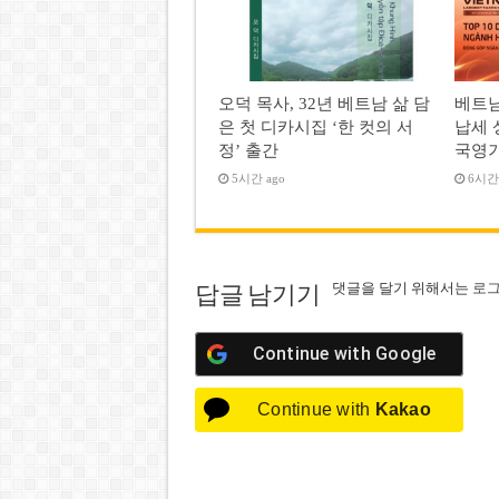
오덕 목사, 32년 베트남 삶 담
베트남
은 첫 디카시집 ‘한 컷의 서
납세 
정’ 출간
국영
5시간 ago
6시간 
댓글을 달기 위해서는
로
답글 남기기
Continue with
Google
Continue with
Kakao