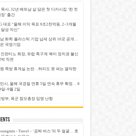
 목사, 32년 베트남 삶 담은 첫 디카시집 ‘한 컷
서정’ 출간
G 대표 “올해 이익 목표 9조2천억동, 2~3개월
 달성 자신”
남 화학·플라스틱 기업 납세 상위 10곳 공개…
은 국영기업
FA 인판티노 회장, 유럽 축구계·북미 정치권 불신
압박 직면
원 쪽방 휴게실 논란…허리도 못 펴는 열악한
민시, 올해 국경절 연휴 5일 연속 휴무 확정… 8
9일~9월 2일
국방부, 육군 참모총장 임명 난항
ents
youngmin
-
Travel – ‘공짜 버스’의 두 얼굴… 호