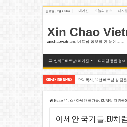
매거진
오늘의 뉴스
디지
금요일 , 8월 7 2026
Xin Chao Vie
xinchaovietnam, 베트남 정보를 한 눈에……
씬짜오베트남/ 매거진
디지털 통합 검색
Breaking News
오덕 목사, 32년 베트남 삶 담은
베트남 화학·플라스틱 기업 납
MWG 대표 “올해 이익 목표 9
Home
/
뉴스
/
아세안 국가들, EU처럼 자원공
FIFA 인판티노 회장, 유럽 축
아세안 국가들, EU처
미화원 쪽방 휴게실 논란…허리