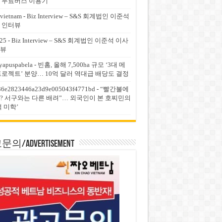
 무료버스 이용기
vietnam
-
Biz Interview – S&S 회계법인 이준석
 인터뷰
25
-
Biz Interview – S&S 회계법인 이준석 이사
뷰
yapuspabela
-
빈홈, 올해 7,500ha 규모 ‘3대 메
프로젝트’ 분양… 10억 달러 역대급 배당도 결정
36e2823446a23d9e005043f4771bd
-
“빨간불에
? 서구와는 다른 배려”… 외국인이 본 호찌민의
적 미학’
의/Advertisement