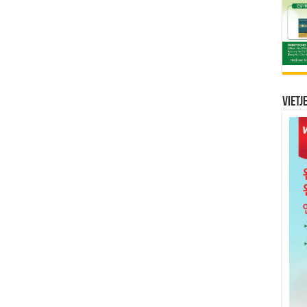
Vietj