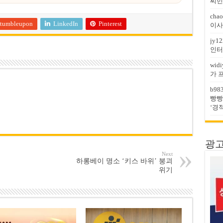
찌민
chao
tumbleupon
LinkedIn
Pinterest
이사
jy12
인터
widi
가 
b98
빵빵
‘경
광고문
Next
하롱베이 명소 ‘키스 바위’ 붕괴
위기