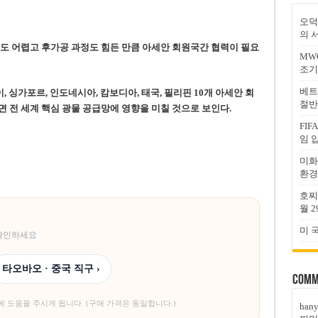
오덕
의 
도 어렵고 후가공 과정도 힘든 만큼 아세안 회원국간 협력이 필요
MW
조기
베트
, 싱가포르, 인도네시아, 캄보디아, 태국, 필리핀 10개 아세안 회
절반
 전 세계 핵심 광물 공급망에 영향을 미칠 것으로 보인다.
FI
임 
미화
환경
호찌
월 2
미 
 확인하세요
타오바오 · 중국 직구 ›
Comm
에 도움을 주시게 됩니다. (구매 가격은 동일합니다.)
han