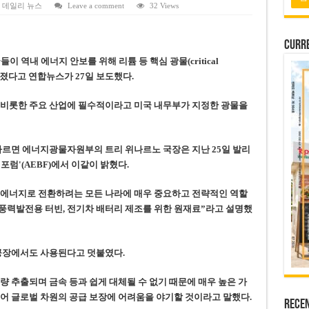
 연속 휴무 확정… 8월 29일~9월 2일
,
데일리 뉴스
Leave a comment
32 Views
키이우, 탄도미사일 요격 실패…드론, 모스크바 집중 공격
Curre
2026년 말 완공 목표
 역내 에너지 안보를 위해 리튬 등 핵심 광물(critical
 난항
해졌다
고 연합뉴스가 27일 보도했다.
 세금 불복 청구 기각
 비롯한 주요 산업에 필수적이라고 미국 내무부가 지정한 광물을
따르면 에너지광물자원부의 트리 위나르노 국장은 지난 25일 발리
럼'(AEBF)에서 이같이 밝혔다.
 에너지로 전환하려는 모든 나라에 매우 중요하고 전략적인 역할
 풍력발전용 터빈, 전기차 배터리 제조를 위한 원재료”라고 설명했
 공장에서도 사용된다고 덧붙였다.
량 추출되며 금속 등과 쉽게 대체될 수 없기 때문에 매우 높은 가
어 글로벌 차원의 공급 보장에 어려움을 야기할 것이라고 말했다.
Rece