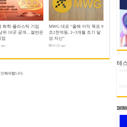
 화학·플라스틱 기업
MWG 대표 “올해 이익 목표 9
상위 10곳 공개…절반은
조2천억동, 2~3개월 조기 달
기업
성 자신”
ago
6시간 ago
테
그인
해야합니다.
SHIN