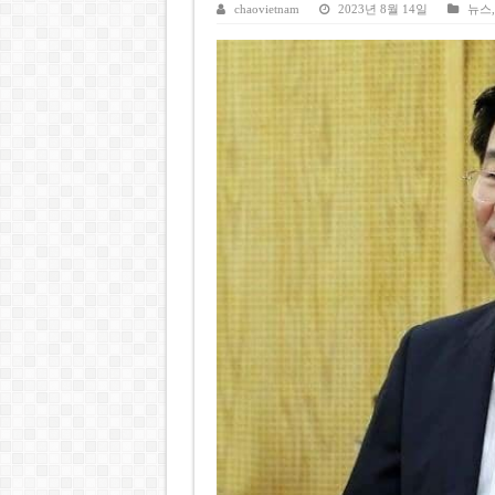
베트남주식 SST, 2025년 현금
chaovietnam
2023년 8월 14일
뉴스
베트남 전자비자 사기 웹사이트
호주 젯스타, 내년부터 기내 수
베트남, 8월부터 토지·측량 처
호찌민시, 약 6,500㎡ 토지 