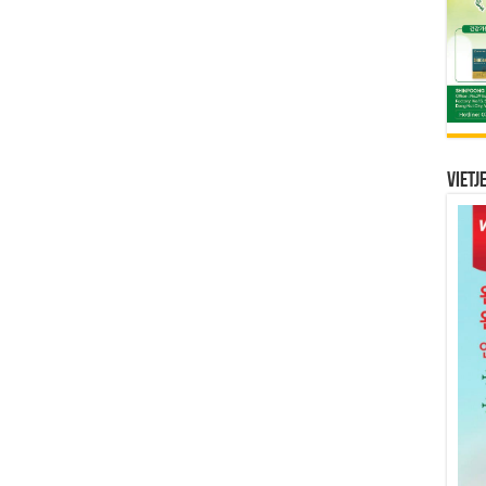
Vietj