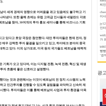
han
다.
찌민
트남이 세계 경제의 영향으로 어려움을 겪고 있음에도 불구하고 기
chao
이사
나타냈다. 또한 올해 초에는 유럽 고위급 인사들과 네덜란드 각료
베트남을 찾아, 30여개의 투자 홍보 세미나를 통해 비즈니스 기회
jy12
인터
widi
 있다고 호앙 국장은 첨언했다. 대만 투자자들은 현재 전자, 정
가 
한 매우 강력한 투자 물결을 일으키고 있고, 하이테크 분야의 중국
b98
하고 있다. 이외 싱가포르, 미국 등의 국가들도 베트남을 매력적
빵빵
‘경
기회가 오고 있다며, 이는 디지털 전환, 녹색 전환, 혁신 및 재생
투자 흐름에 좋은 신호라고 설명했다.
광고문
증가했다는 것과 관련해서는 이것이 베트남의 전 정치 시스템의 노력
대하고 민간투자를 진행할 수 있도록 걸림돌을 파악하고 신속히 제
시했다. 투자자들은 이를 통해 베트남의 사업과 투자 환경을 더욱
젝트가 전년 동기 대비 75.5%, 신규 투자 자본은 38.6%나 증가