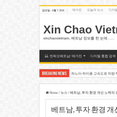
매거진
오늘의 뉴스
디지
금요일 , 8월 7 2026
Xin Chao Vie
xinchaovietnam, 베트남 정보를 한 눈에……
씬짜오베트남/ 매거진
디지털 통합 검색
Breaking News
하노이-하이퐁 고속도로 차량 
베트남 증시 업그레이드, 수십
베트남주식 VN지수 1,800선 
Home
/
뉴스
/
베트남, 투자 환경 개선 노력의
하노이 쌍둥이 타워 99층 부지
베트남, 투자 환경 개
하노이 부동산 시장, 아파트 