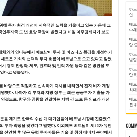
하노
인
베트
위해 투자 환경 개선에 지속적인 노력을 기울이고 있는 가운데 그
수혜
인투자국 도 녓 호앙 국장이 밝혔다
고 10일 아주경제지가 보도
베트
망 
매체와의 인터뷰에서 베트남이 투자 및 비즈니스 환경을 개선하기
하노
 새로운 기회와 선택적 투자 흐름이 베트남으로 오고 있다고 말했
빌딩
시 경제 안정화, 제도, 인프라 및 인적 자원 등과 같은 방안을 포
하노
 있다고 덧붙였다.
단독
베트
를 바탕으로 적절하고 신속하게 지시를 내리면서 전자 비자 개정
최대
설명했다. 나아가 각 부처와 지방 정부는 최근 공공투자 지출을 가
 연결도로, 항구와 공항을 연결하는 지방 간 도로 등 인프라 개선
베트
뮌 
방문을 계기로 한국의 수십 개 대기업들이 베트남 시장에 진출했으
0개의 투자 약정을 맺었다고 말했다. 이외에도 베트남이 제26차 유엔
Comm
을 선언한 후 많은 유럽 투자자들은 기술 및 청정 에너지 분야에서