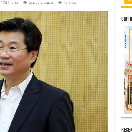
 배당 80% 결정…과거 최대 350% 지급 이력
,
데일리 뉴스
Leave a comment
42 Views
 주의…외국인 여행자 피해 경보
Curre
납칸 이용 유료화
벌 강화… 기획사 코뮌 위원장 과태료 상한 50배 상향
용도변경 승인…리조트 개발 추진
Rece