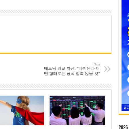
Next
베트남 외교 차관, “타이완과 어
떤 형태로든 공식 접촉 않을 것”
20