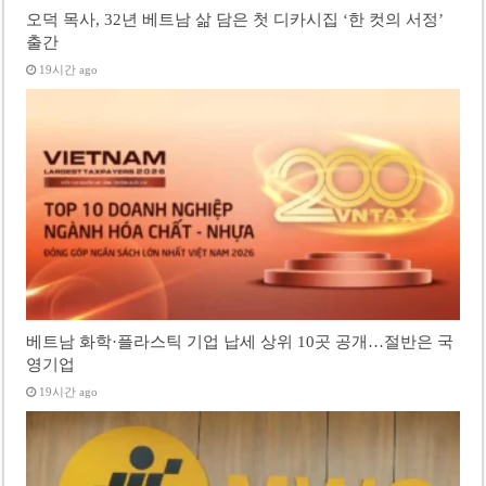
오덕 목사, 32년 베트남 삶 담은 첫 디카시집 ‘한 컷의 서정’
출간
19시간 ago
베트남 화학·플라스틱 기업 납세 상위 10곳 공개…절반은 국
영기업
19시간 ago