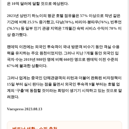
은 10억 달러에 달할 것으로 예상
된다.
2023년 상반기 하노이의 평균 호텔 점유율은 57% 이상으로 작년 같은
기간에 비해 25.5% 증가했
고,
다낭(70%), 바리아-붕따우(76%), 빈투언
(76.5%) 등 일부 인기 관광 지역은 7개월간 숙박 서비스 수익이 70% 이
상 증가했다.
팬데믹 이전에는 외국인 투숙객이 국내 방문객 비수기 동안 객실 수용
력을 유지하는 주요 원천이었
지만
. 그러나 지난 7개월 동안 외국인 입
국자 수는
2019년
980만 명에 비해 660만 명으로 팬데믹 이전 수준의
67%에 불과
한 상황이다.
그러나 업계는 중국인 단체관광객의 리턴과 더불어 완화된 비자정책이
15일 부터 실시 된다는 점을 들면서
외국인 투숙객
9월 부터는
호텔 업
계의 ‘구출’에 동참할 것이라는 희망이 생기기 시작
하고 있는 것으로 알
려졌다.
Vnexpress 2023.08.13
베트남 생활 · 쇼핑 추천