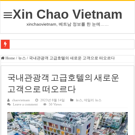
Xin Chao Vietnam
xinchaovietnam, 베트남 정보를 한 눈에……
오덕 목사, 32년 베트남 삶 담은 첫 디카시집 ‘한 컷의 서정’ 출간
Home
/
뉴스
/
국내관광객 고급호텔의 새로운 고객으로 떠오르다
베트남 화학·플라스틱 기업 납세 상위 10곳 공개…절반은 국영기업
MWG 대표 “올해 이익 목표 9조2천억동, 2~3개월 조기 달성 자신”
국내관광객 고급호텔의 새로운
FIFA 인판티노 회장, 유럽 축구계·북미 정치권 불신임 압박 직면
고객으로 떠오르다
미화원 쪽방 휴게실 논란…허리도 못 펴는 열악한 환경
chaovietnam
2023년 8월 14일
뉴스
,
데일리 뉴스
Leave a comment
50 Views
호찌민시, 올해 국경절 연휴 5일 연속 휴무 확정… 8월 29일~9월 2일
우크라이나 전황 1,623일: 키이우, 탄도미사일 요격 실패…드론, 모스크바 집
호찌민 Đá Đỏ 수로 정비 사업, 2026년 말 완공 목표