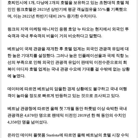
호
찌
민시에 1개, 다낭에 2개의 호텔을 보유하고 있는
초현대적
호텔 체
인
인
윙크호텔은 2023년 상반기에 평균
객실점유율
55%
를
기록했으
며, 이는 2022년 하반기 대비 26% 증가한 수치이다.
윙크의 지역 마케팅 매니저인 응웬 호앙 누 타오는 현지에서 외국인 투
숙객과 국내 투숙객의 비율이 거의 비슷하다고 말했
다.
베트남이 국제 관광을 재개한 후 호텔 업계는 외국인 관광객 유입에 대
한 높은 기대치를 설정했
다
. 그러나 높은 인플레이션율과 국제 직항 노
선의 부족으로 인해
외국인 관광객 유입이 판데믹 이전수준으로의 회
복이 더디자
호텔 업계는 국내 관광 수요에 기대를 걸 수밖에 없
는 상황
에 놓였다
.
데이터에 따르면 베트남의 암울한 경제 상황에도 불구하고 국내 여행
객이 놀라울 정도로 빠르게 반등하고 있는 것으로
조사되고 있다.
베트남 관광청에 따르면 올해 첫 7개월 동안 하룻밤 이상 숙박한 국내
관광객은 4,670만 명으로 팬데믹 이전인 2019년 한 해 동안의 수치인
4,350만 명을 넘어섰
다.
온라인 데이터 플랫폼 Statista에 따르면 올해 베트남의 호텔 시장 수익