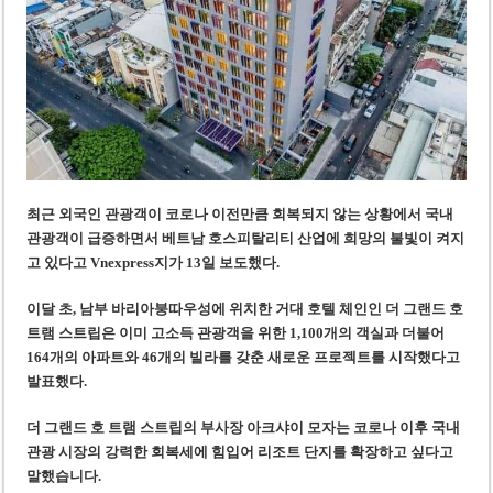
미 국방부, 육군 참모총장 임명 난항
조세심판원, 배우 유연석 30억 세금 불복 청구 기각
최근 외국인 관광객이
코로나 이전만큼 회복되지 않는
상황에서 국내
관광객이 급증하면서
베트남 호스피탈리티
산업에 희망의 불빛이 켜
지
고 있다고 Vnexpress지가 13일 보도했다.
이달 초, 남부 바리아붕따우성에 위치한 거대 호텔 체인인 더 그랜드 호
트램 스트립은 이미 고소득 관광객을 위한 1,100개의 객실과 더불어
164개의 아파트와 46개의 빌라를 갖춘 새로운 프로젝트를 시작했
다고
발표했다.
더 그랜드 호 트램 스트립의 부사장 아크샤이 모자는 코로나 이후 국내
관광 시장의 강력한 회복세에 힘입어 리조트 단지를 확장하고 싶다고
말했습니다.