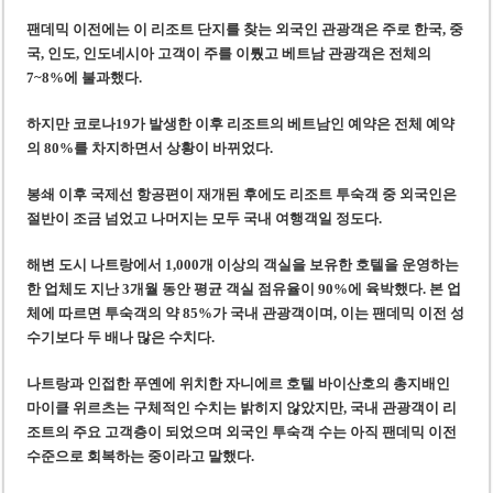
팬데믹 이전에는 이 리조트 단지를 찾는 외국인 관광객은 주로 한국, 중
국, 인도, 인도네시아 고객이 주를 이뤘고 베트남 관광객은 전체의
7~8%에 불과했다.
하지만 코로나19가 발생한 이후 리조트의 베트남인 예약은 전체 예약
의 80%를 차지
하면서 상황이 바뀌었다.
봉쇄 이후 국제선 항공편이 재개된 후에도 리조트 투숙객 중 외국인은
절반이 조금 넘었고 나머지는 모두 국내 여행객
일 정도다.
해변 도시 나트랑에서 1,000개 이상의 객실을 보유한 호텔을 운영하는
한 업체도 지난 3개월 동안 평균 객실 점유율이 90%에 육박했
다
.
본 업
체에 따르면
투숙객의 약 85%가 국내 관광객이며, 이는 팬데믹 이전 성
수기보다 두 배나 많은 수치
다.
나트랑과 인접한 푸옌에 위치한 자니에르 호텔 바이산호의 총지배인
마이클 위르츠는 구체적인 수치는 밝히지 않았지만, 국내 관광객이 리
조트의 주요 고객층이 되었으며 외국인 투숙객 수는 아직 팬데믹 이전
수준으로 회복하는 중이라고 말했
다
.