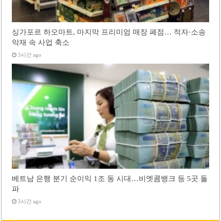
싱가포르 하오마트, 마지막 프리미엄 매장 폐점… 적자·소송
악재 속 사업 축소
3시간 ago
베트남 은행 분기 순이익 1조 동 시대…비엣콤뱅크 등 5곳 돌
파
3시간 ago