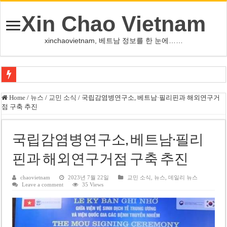
Xin Chao Vietnam
xinchaovietnam, 베트남 정보를 한 눈에……
쩐 타인 먼 베트남 국회의장 “외교 성과, 국가 위상 제고에 크게 기여”
Home
/
뉴스
/
교민 소식
/
국립감염병연구소, 베트남·필리핀과 해외연구거
점 구축 추진
싱가포르 하오마트, 마지막 프리미엄 매장 폐점… 적자·소송 악재 속 사업 축
베트남 은행 분기 순이익 1조 동 시대…비엣콤뱅크 등 5곳 돌파
국립감염병연구소, 베트남·필리
PNJ, 다이아몬드 밀수 여파에 2분기 적자… 10월 임시 주총 개최
핀과 해외연구거점 구축 추진
팜 녓 브엉 빈그룹 회장 딸, 그룹 계열사 경영에 첫 등장
케펠, 투티엠 엠파이어시티 지분 전량 2억7000만 달러에 매각
chaovietnam
2023년 7월 22일
교민 소식
,
뉴스
,
데일리 뉴스
Leave a comment
35 Views
베트남 MB은행, 2026년 수익 목표 자신…부동산 대출 비율 13% 고수
베트남주식 HAT, 15년 연속 현금 배당…주당 3,000동 지급