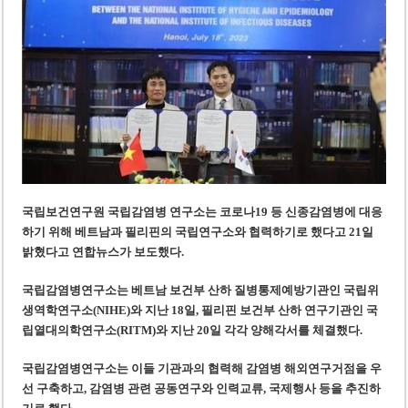
‘1,000억 달러 남북고속철 투자’ 호언장담 메콜로르 회장 체포
베트남 세무당국, 납세자 정보 공개 기준·절차 명확화
국립보건연구원 국립감염병 연구소는 코로나19 등 신종감염병에 대응
하기 위해 베트남과 필리핀의 국립연구소와 협력하기로 했다고 21일
밝혔다
고 연합뉴스가 보도했다.
국립감염병연구소는 베트남 보건부 산하 질병통제예방기관인 국립위
생역학연구소(NIHE)와 지난 18일, 필리핀 보건부 산하 연구기관인 국
립열대의학연구소(RITM)와 지난 20일 각각 양해각서를 체결했다.
국립감염병연구소는 이들 기관과의 협력해 감염병 해외연구거점을 우
선 구축하고, 감염병 관련 공동연구와 인력교류, 국제행사 등을 추진하