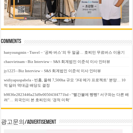
Comments
hanyoungmin
-
Travel – ‘공짜 버스’의 두 얼굴… 호찌민 무료버스 이용기
chaovietnam
-
Biz Interview – S&S 회계법인 이준석 이사 인터뷰
jy1225
-
Biz Interview – S&S 회계법인 이준석 이사 인터뷰
widiyapuspabela
-
빈홈, 올해 7,500ha 규모 ‘3대 메가 프로젝트’ 분양… 10
억 달러 역대급 배당도 결정
b9836e2823446a23d9e005043f4771bd
-
“빨간불에 빵빵? 서구와는 다른 배
려”… 외국인이 본 호찌민의 ‘경적 미학’
광고문의/Advertisement