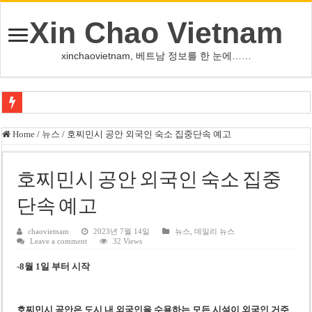
Xin Chao Vietnam
xinchaovietnam, 베트남 정보를 한 눈에……
쩐 타인 먼 베트남 국회의장 “외교 성과, 국가 위상 제고에 크게 기여”
Home
/
뉴스
/
호찌민시 공안 외국인 숙소 집중단속 예고
싱가포르 하오마트, 마지막 프리미엄 매장 폐점… 적자·소송 악재 속 사업 축
베트남 은행 분기 순이익 1조 동 시대…비엣콤뱅크 등 5곳 돌파
호찌민시 공안 외국인 숙소 집중
PNJ, 다이아몬드 밀수 여파에 2분기 적자… 10월 임시 주총 개최
단속 예고
팜 녓 브엉 빈그룹 회장 딸, 그룹 계열사 경영에 첫 등장
chaovietnam
2023년 7월 14일
뉴스
,
데일리 뉴스
Leave a comment
32 Views
케펠, 투티엠 엠파이어시티 지분 전량 2억7000만 달러에 매각
-8월 1일 부터 시작
베트남 MB은행, 2026년 수익 목표 자신…부동산 대출 비율 13% 고수
베트남주식 HAT, 15년 연속 현금 배당…주당 3,000동 지급
호찌민시 공안은 도시 내 외국인을 수용하는 모든 시설이 외국인 거주