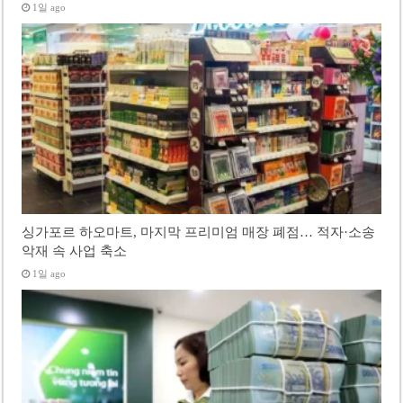
1일 ago
싱가포르 하오마트, 마지막 프리미엄 매장 폐점… 적자·소송
악재 속 사업 축소
1일 ago