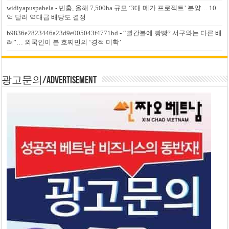
widiyapuspabela
-
빈홈, 올해 7,500ha 규모 ‘3대 메가 프로젝트’ 분양… 10
억 달러 역대급 배당도 결정
b9836e2823446a23d9e005043f4771bd
-
“빨간불에 빵빵? 서구와는 다른 배
려”… 외국인이 본 호찌민의 ‘경적 미학’
광고문의/Advertisement