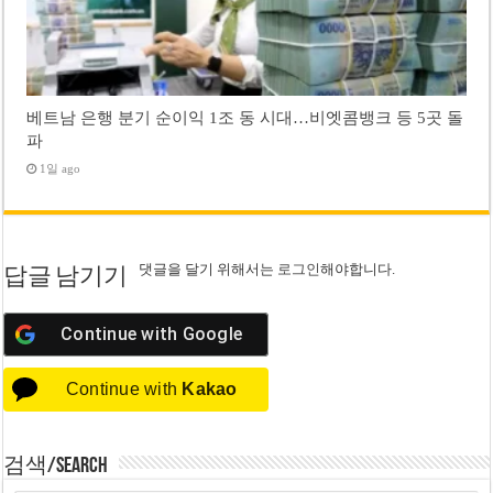
베트남 은행 분기 순이익 1조 동 시대…비엣콤뱅크 등 5곳 돌
파
1일 ago
댓글을 달기 위해서는
로그인
해야합니다.
답글 남기기
Continue with
Google
Continue with
Kakao
검색/Search