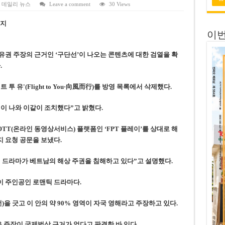
 전량 2억7000만 달러에 매각
,
데일리 뉴스
Leave a comment
30 Views
 목표 자신…부동산 대출 비율 13% 고수
금지
이번
금 배당…주당 3,000동 지급
자’ 호언장담 메콜로르 회장 체포
권 주장의 근거인 ‘구단선’이 나오는 콘텐츠에 대한 검열을 확
.
공개 기준·절차 명확화
 유'(Flight to You·向風而行)를 방영 목록에서 삭제했다.
이 나와 이같이 조치했다”고 밝혔다.
TT(온라인 동영상서비스) 플랫폼인 ‘FPT 플레이’를 상대로 해
지 요청 공문을 보냈다.
 드라마가 베트남의 해상 주권을 침해하고 있다”고 설명했다.
 주인공인 로맨틱 드라마다.
)을 긋고 이 안의 약 90% 영역이 자국 영해라고 주장하고 있다.
같은 주장이 국제법상 근거가 없다고 판결한 바 있다.