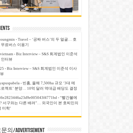
ents
youngmin
-
Travel – ‘공짜 버스’의 두 얼굴… 호
 무료버스 이용기
vietnam
-
Biz Interview – S&S 회계법인 이준석
 인터뷰
25
-
Biz Interview – S&S 회계법인 이준석 이사
뷰
yapuspabela
-
빈홈, 올해 7,500ha 규모 ‘3대 메
프로젝트’ 분양… 10억 달러 역대급 배당도 결정
36e2823446a23d9e005043f4771bd
-
“빨간불에
? 서구와는 다른 배려”… 외국인이 본 호찌민의
적 미학’
의/Advertisement