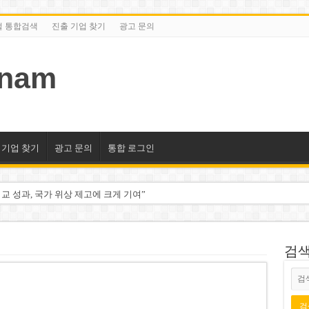
털 통합검색
진출 기업 찾기
광고 문의
tnam
 기업 찾기
광고 문의
통합 로그인
교 성과, 국가 위상 제고에 크게 기여”
미엄 매장 폐점… 적자·소송 악재 속 사업 축소
동 시대…비엣콤뱅크 등 5곳 돌파
검색/
2분기 적자… 10월 임시 주총 개최
룹 계열사 경영에 첫 등장