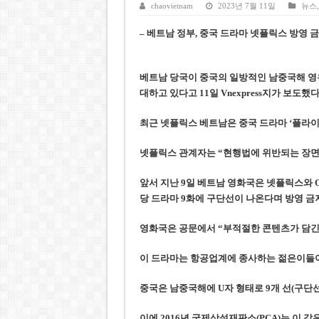
케펠, 투티엠 엠파이어시티 지분
chaovietnam
2023년 7월 11일
뉴스
베트남 MB은행, 2026년 수익
– 베트남 정부, 중국 드라마 넷플릭스 방영 
베트남주식 HAT, 15년 연속 현
‘1,000억 달러 남북고속철 투
베트남 당국이 중국의 일방적인 남중국해 영유
대하고 있다고 11일 Vnexpress지가 보도했다
베트남 세무당국, 납세자 정보 
최근 넷플릭스 베트남은 중국 드라마 ‘플라이트 투
넷플릭스 관계자는 “현행법에 위반되는 장면
앞서 지난 9일 베트남 영화국은 넷플릭스와 O
당 드라마 9화에 구단선이 나온다며 방영 금
영화국은 공문에서 “부적절한 콘텐츠가 담긴
이 드라마는 항공업계에 종사하는 젊은이들이
중국은 남중국해에 U자 형태로 9개 선(구단선
이에 2016년 국제상설재판소(PCA)는 이 