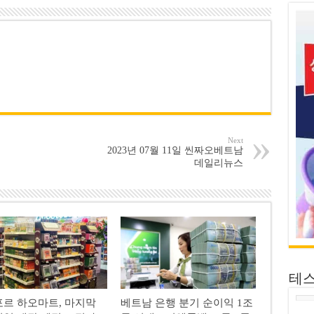
Next
2023년 07월 11일 씬짜오베트남
데일리뉴스
테
르 하오마트, 마지막
베트남 은행 분기 순이익 1조