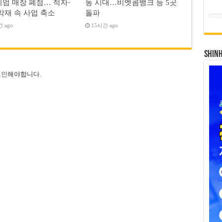
엄 매장 폐점… 적자·
동 시대…비엣콤뱅크 등 5곳
악재 속 사업 축소
돌파
 ago
15시간 ago
SHIN
그인
해야합니다.