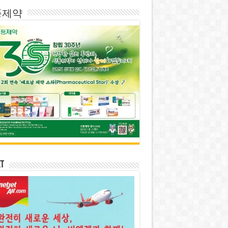
풍제약
et