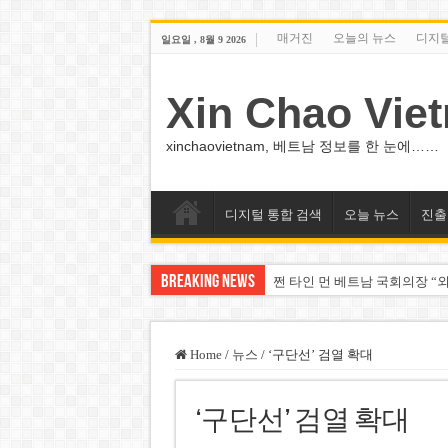
매거진
오늘의 뉴스
디지
일요일 , 8월 9 2026
Xin Chao Vie
xinchaovietnam, 베트남 정보를 한 눈에……
디지털 통합 검색
오늘 뉴스
진출
Breaking News
쩐 타인 먼 베트남 국회의장 “외
싱가포르 하오마트, 마지막 프리
베트남 은행 분기 순이익 1조 
Home
/
뉴스
/
‘구단선’ 검열 확대
PNJ, 다이아몬드 밀수 여파에 
‘구단선’ 검열 확대
팜 녓 브엉 빈그룹 회장 딸, 그