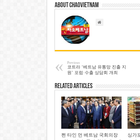
About chaovietnam
Previous
코트라 ‘베트남 유통망 진출 지
원’ 포럼·수출 상담회 개최
Related Articles
쩐 타인 먼 베트남 국회의장
싱가포