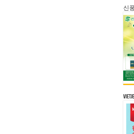
신
Vietj