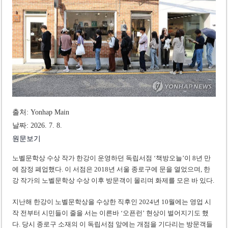
베트남, 8월부터 토지·측량 처벌 강화… 기획사 코뮌 위원장 과태료 상한 50배
호찌민시, 약 6,500㎡ 토지 용도변경 승인…리조트 개발 추진
출처: Yonhap Main
날짜: 2026. 7. 8.
원문보기
노벨문학상 수상 작가 한강이 운영하던 독립서점 ‘책방오늘’이 8년 만
에 잠정 폐업했다. 이 서점은 2018년 서울 종로구에 문을 열었으며, 한
강 작가의 노벨문학상 수상 이후 방문객이 몰리며 화제를 모은 바 있다.
지난해 한강이 노벨문학상을 수상한 직후인 2024년 10월에는 영업 시
작 전부터 시민들이 줄을 서는 이른바 ‘오픈런’ 현상이 벌어지기도 했
다. 당시 종로구 소재의 이 독립서점 앞에는 개점을 기다리는 방문객들