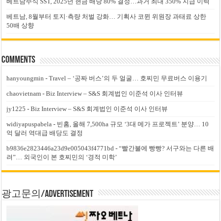
베트남주식 SST, 2025년 현금 배당 80% 결정…과거 최대 350% 지급 이력
베트남, 8월부터 토지·측량 처벌 강화… 기획사 코뮌 위원장 과태료 상한
50배 상향
Comments
hanyoungmin
-
Travel – ‘공짜 버스’의 두 얼굴… 호찌민 무료버스 이용기
chaovietnam
-
Biz Interview – S&S 회계법인 이준석 이사 인터뷰
jy1225
-
Biz Interview – S&S 회계법인 이준석 이사 인터뷰
widiyapuspabela
-
빈홈, 올해 7,500ha 규모 ‘3대 메가 프로젝트’ 분양… 10
억 달러 역대급 배당도 결정
b9836e2823446a23d9e005043f4771bd
-
“빨간불에 빵빵? 서구와는 다른 배
려”… 외국인이 본 호찌민의 ‘경적 미학’
광고문의/Advertisement