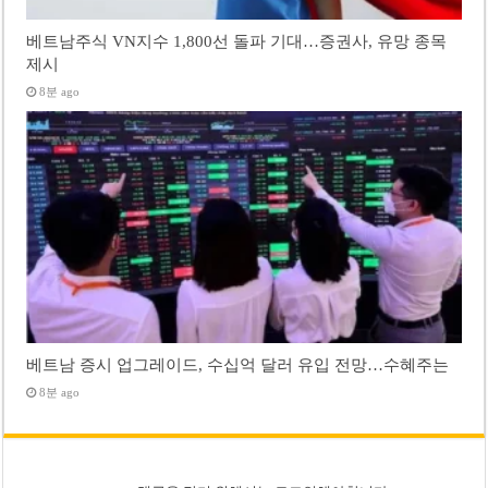
베트남주식 VN지수 1,800선 돌파 기대…증권사, 유망 종목
제시
8분 ago
베트남 증시 업그레이드, 수십억 달러 유입 전망…수혜주는
8분 ago