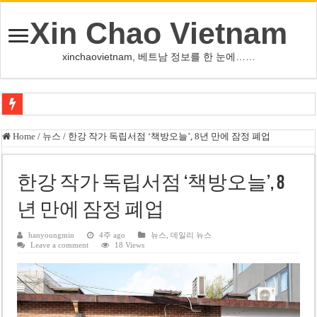
Xin Chao Vietnam
xinchaovietnam, 베트남 정보를 한 눈에……
하노이-하이퐁 고속도로 차량 투석 용의자 신원 확인
Home
/
뉴스
/
한강 작가 독립서점 ‘책방오늘’, 8년 만에 잠정 폐업
베트남 증시 업그레이드, 수십억 달러 유입 전망…수혜주는
베트남주식 VN지수 1,800선 돌파 기대…증권사, 유망 종목 제시
한강 작가 독립서점 ‘책방오늘’, 8
하노이 쌍둥이 타워 99층 부지 현장…세계 최고층 빌딩 추진
년 만에 잠정 폐업
하노이 부동산 시장, 아파트 선호도 급부상…토지·단독주택 주춤
hanyoungmin
4주 ago
뉴스
,
데일리 뉴스
Leave a comment
18 Views
베트남주식 SST, 2025년 현금 배당 80% 결정…과거 최대 350% 지급 이력
베트남 전자비자 사기 웹사이트 주의…외국인 여행자 피해 경보
호주 젯스타, 내년부터 기내 수납칸 이용 유료화