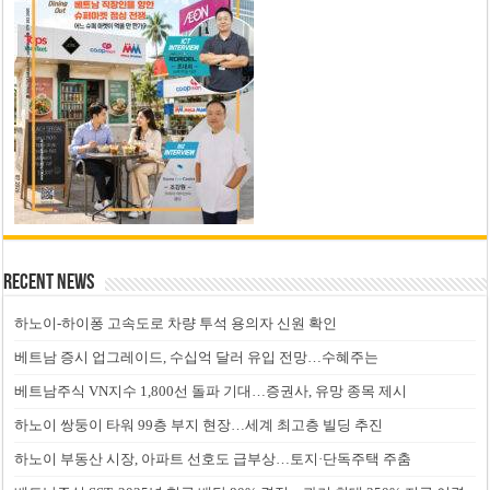
Recent News
하노이-하이퐁 고속도로 차량 투석 용의자 신원 확인
베트남 증시 업그레이드, 수십억 달러 유입 전망…수혜주는
베트남주식 VN지수 1,800선 돌파 기대…증권사, 유망 종목 제시
하노이 쌍둥이 타워 99층 부지 현장…세계 최고층 빌딩 추진
하노이 부동산 시장, 아파트 선호도 급부상…토지·단독주택 주춤