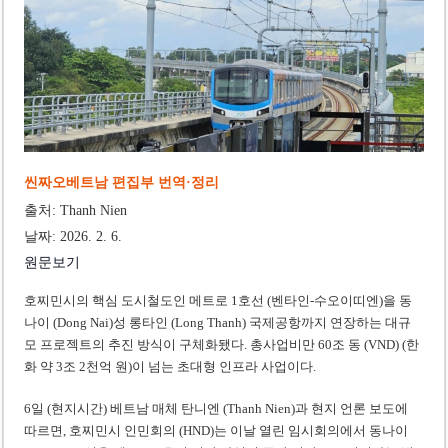
‘1,000억 달러 남북고속철 투자’ 호언장담 메콜로르 회장 체포
베트남 세무당국, 납세자 정보 공개 기준·절차 명확화
씬짜오베트남 편집부 번역·정리
출처: Thanh Nien
날짜: 2026. 2. 6.
원문보기
호찌민시의 핵심 도시철도인 메트로 1호선 (벤타인-수오이띠엔)을 동
나이 (Dong Nai)성 롱타인 (Long Thanh) 국제공항까지 연장하는 대규
모 프로젝트의 추진 방식이 구체화됐다. 총사업비만 60조 동 (VND) (한
화 약 3조 2천억 원)이 넘는 초대형 인프라 사업이다.
6일 (현지시간) 베트남 매체 탄니엔 (Thanh Nien)과 현지 언론 보도에
따르면, 호찌민시 인민회의 (HND)는 이날 열린 임시회의에서 동나이