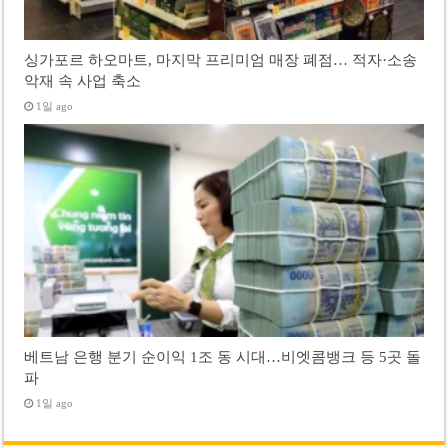
싱가포르 하오마트, 마지막 프리미엄 매장 폐점… 적자·소송
악재 속 사업 축소
1일 ago
베트남 은행 분기 순이익 1조 동 시대…비엣콤뱅크 등 5곳 돌
파
1일 ago