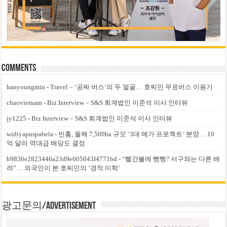
Comments
hanyoungmin
-
Travel – ‘공짜 버스’의 두 얼굴… 호찌민 무료버스 이용기
chaovietnam
-
Biz Interview – S&S 회계법인 이준석 이사 인터뷰
jy1225
-
Biz Interview – S&S 회계법인 이준석 이사 인터뷰
widiyapuspabela
-
빈홈, 올해 7,500ha 규모 ‘3대 메가 프로젝트’ 분양… 10
억 달러 역대급 배당도 결정
b9836e2823446a23d9e005043f4771bd
-
“빨간불에 빵빵? 서구와는 다른 배
려”… 외국인이 본 호찌민의 ‘경적 미학’
광고문의/Advertisement