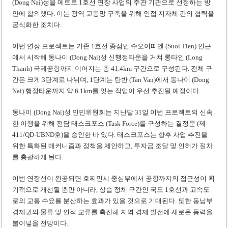
(Dong Nai)성을 메트로 1호선 연장 사업의 주관 기관으로 선정하는 방
안에 합의했다. 이는 광역 교통망 구축을 위해 인접 지자체 간의 협력을
공식화한 조치다.
이번 연장 프로젝트는 기존 1호선 종점인 수오이띠엔 (Suoi Tien) 인근
에서 시작해 동나이 (Dong Nai)성 신행정타운을 거쳐 롱타인 (Long
Thanh) 국제공항까지 이어지는 총 41.4km 구간으로 구성된다. 전체 구
간은 크게 3단계로 나뉘며, 1단계는 탄반 (Tan Van)에서 동나이 (Dong
Nai) 행정타운까지 약 6.1km를 잇는 작업이 우선 추진될 예정이다.
동나이 (Dong Nai)성 인민위원회는 지난달 31일 이번 프로젝트의 신속
한 이행을 위해 전담 태스크포스 (Task Force)를 구성하는 결정문 (제
411/QD-UBND호)을 승인한 바 있다. 태스크포스는 향후 사업 추진을
위한 특화된 매커니즘과 정책을 제안하고, 투자금 조달 및 인허가 절차
를 총괄하게 된다.
이번 연장선이 완공되면 호찌민시 중심부에서 공항까지의 접근성이 획
기적으로 개선될 뿐만 아니라, 상습 정체 구간인 국도 1호선과 고속도
로의 교통 수요를 분산하는 효과가 있을 것으로 기대된다. 또한 동남부
경제권의 물류 및 인적 교류를 촉진해 지역 경제 발전에 새로운 동력을
불어넣을 전망이다.