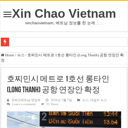
Xin Chao Vietnam
xinchaovietnam, 베트남 정보를 한 눈에……
쩐 타인 먼 베트남 국회의장 “외교 성과, 국가 위상 제고에 크게 기여”
Home
/
뉴스
/
호찌민시 메트로 1호선 롱타인 (Long Thanh) 공항 연장안 확
정
싱가포르 하오마트, 마지막 프리미엄 매장 폐점… 적자·소송 악재 속 사업 축
베트남 은행 분기 순이익 1조 동 시대…비엣콤뱅크 등 5곳 돌파
호찌민시 메트로 1호선 롱타인
PNJ, 다이아몬드 밀수 여파에 2분기 적자… 10월 임시 주총 개최
(Long Thanh) 공항 연장안 확정
팜 녓 브엉 빈그룹 회장 딸, 그룹 계열사 경영에 첫 등장
케펠, 투티엠 엠파이어시티 지분 전량 2억7000만 달러에 매각
씬짜오베트남 편집부
2026년 2월 7일
뉴스
,
데일리 뉴스
Leave a comment
25 Views
베트남 MB은행, 2026년 수익 목표 자신…부동산 대출 비율 13% 고수
베트남주식 HAT, 15년 연속 현금 배당…주당 3,000동 지급