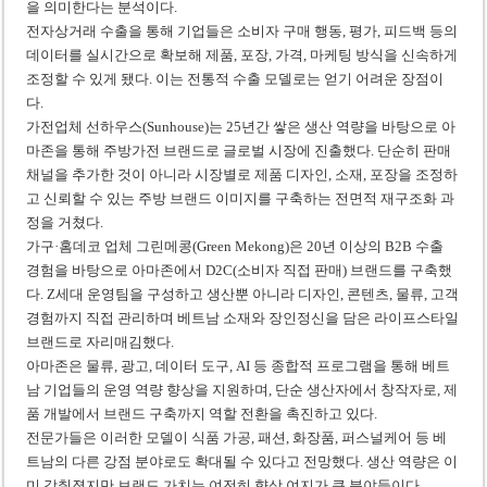
을 의미한다는 분석이다.
전자상거래 수출을 통해 기업들은 소비자 구매 행동, 평가, 피드백 등의
데이터를 실시간으로 확보해 제품, 포장, 가격, 마케팅 방식을 신속하게
조정할 수 있게 됐다. 이는 전통적 수출 모델로는 얻기 어려운 장점이
다.
가전업체 선하우스(Sunhouse)는 25년간 쌓은 생산 역량을 바탕으로 아
마존을 통해 주방가전 브랜드로 글로벌 시장에 진출했다. 단순히 판매
채널을 추가한 것이 아니라 시장별로 제품 디자인, 소재, 포장을 조정하
고 신뢰할 수 있는 주방 브랜드 이미지를 구축하는 전면적 재구조화 과
정을 거쳤다.
가구·홈데코 업체 그린메콩(Green Mekong)은 20년 이상의 B2B 수출
경험을 바탕으로 아마존에서 D2C(소비자 직접 판매) 브랜드를 구축했
다. Z세대 운영팀을 구성하고 생산뿐 아니라 디자인, 콘텐츠, 물류, 고객
경험까지 직접 관리하며 베트남 소재와 장인정신을 담은 라이프스타일
브랜드로 자리매김했다.
아마존은 물류, 광고, 데이터 도구, AI 등 종합적 프로그램을 통해 베트
남 기업들의 운영 역량 향상을 지원하며, 단순 생산자에서 창작자로, 제
품 개발에서 브랜드 구축까지 역할 전환을 촉진하고 있다.
전문가들은 이러한 모델이 식품 가공, 패션, 화장품, 퍼스널케어 등 베
트남의 다른 강점 분야로도 확대될 수 있다고 전망했다. 생산 역량은 이
미 갖춰졌지만 브랜드 가치는 여전히 향상 여지가 큰 분야들이다.