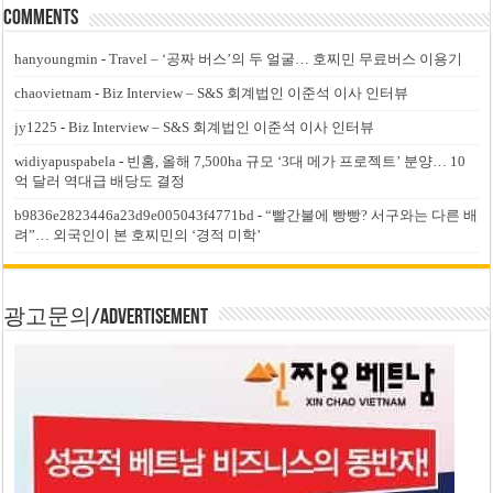
Comments
hanyoungmin
-
Travel – ‘공짜 버스’의 두 얼굴… 호찌민 무료버스 이용기
chaovietnam
-
Biz Interview – S&S 회계법인 이준석 이사 인터뷰
jy1225
-
Biz Interview – S&S 회계법인 이준석 이사 인터뷰
widiyapuspabela
-
빈홈, 올해 7,500ha 규모 ‘3대 메가 프로젝트’ 분양… 10
억 달러 역대급 배당도 결정
b9836e2823446a23d9e005043f4771bd
-
“빨간불에 빵빵? 서구와는 다른 배
려”… 외국인이 본 호찌민의 ‘경적 미학’
광고문의/Advertisement