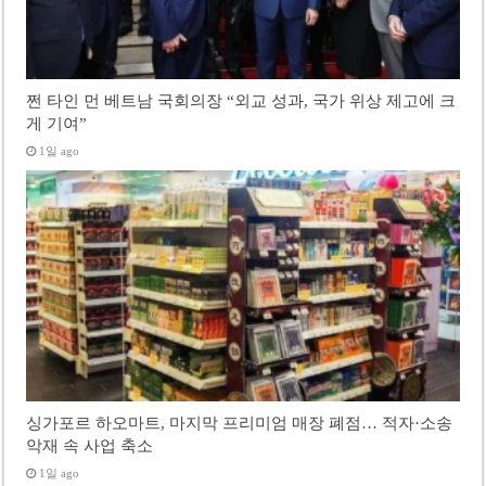
쩐 타인 먼 베트남 국회의장 “외교 성과, 국가 위상 제고에 크
게 기여”
1일 ago
싱가포르 하오마트, 마지막 프리미엄 매장 폐점… 적자·소송
악재 속 사업 축소
1일 ago