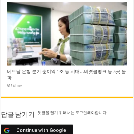
베트남 은행 분기 순이익 1조 동 시대…비엣콤뱅크 등 5곳 돌
파
1일 ago
댓글을 달기 위해서는
로그인
해야합니다.
답글 남기기
Continue with
Google