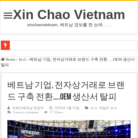
Xin Chao Vietnam
xinchaovietnam, 베트남 정보를 한 눈에……
쩐 타인 먼 베트남 국회의장 “외교 성과, 국가 위상 제고에 크게 기여”
Home
/
뉴스
/
베트남 기업, 전자상거래로 브랜드 구축 전환…..OEM 생산서
탈피
싱가포르 하오마트, 마지막 프리미엄 매장 폐점… 적자·소송 악재 속 사업 축
베트남 은행 분기 순이익 1조 동 시대…비엣콤뱅크 등 5곳 돌파
베트남 기업, 전자상거래로 브랜
PNJ, 다이아몬드 밀수 여파에 2분기 적자… 10월 임시 주총 개최
드 구축 전환…..OEM 생산서 탈피
팜 녓 브엉 빈그룹 회장 딸, 그룹 계열사 경영에 첫 등장
케펠, 투티엠 엠파이어시티 지분 전량 2억7000만 달러에 매각
씬짜오베트남 편집부
2026년 1월 22일
뉴스
,
데일리 뉴스
Leave a comment
17 Views
베트남 MB은행, 2026년 수익 목표 자신…부동산 대출 비율 13% 고수
베트남주식 HAT, 15년 연속 현금 배당…주당 3,000동 지급