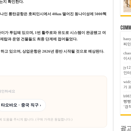
는지 확인한다.
나인 롱탄공항은 호찌민시에서 40km 떨어진 동나이성에 5000헥
Comm
까이가 투입돼 있으며, 1번 활주로와 유도로 시스템이 완공됐고 여
han
관제탑과 운영 건물들도 최종 단계에 접어들었다.
찌민
 하고 있으며, 상업운항은 2026년 중반 시작될 것으로 예상된다.
chao
이사
jy12
인터
widi
가 
 확인하세요
b98
빵빵
타오바오 · 중국 직구 ›
‘경
에 도움을 주시게 됩니다. (구매 가격은 동일합니다.)
광고문