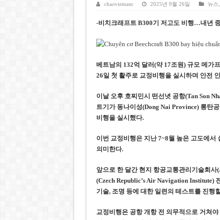
케펠, 투티엠 엠파이어시티 지분
chaovietnam
2025년 9월 26일
뉴스
베트남 MB은행, 2026년 수익
-비치크래프트 B300기 저고도 비행…내년 
베트남주식 HAT, 15년 연속 현
‘1,000억 달러 남북고속철 투
베트남의 132억 달러(약 17조원) 규모 메가프로젝트
베트남 세무당국, 납세자 정보 
26일 첫 활주로 교정비행을 실시하며 안전 인증
이날 오후 호찌민시 떤선녓 공항(Tan Son Nhat 
트기가 동나이성(Dong Nai Province)
비행을 실시했다.
이번 교정비행은 지난 7~8월 높은 고도에서
의미한다.
앞으로 한 달간 현지 항공교통관리기술회사(Air Tra
(Czech Republic’s Air Navigation 
기술, 조명 등에 대한 일련의 테스트를 진행할
교정비행은 공항 개항 전 의무적으로 거쳐야 