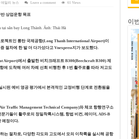
 전량 2억7000만 달러에 매각
,
데일리 뉴스
Leave a comment
61 Views
 목표 자신…부동산 대출 비율 13% 고수
중반 상업운항 목표
이번
금 배당…주당 3,000동 지급
자’ 호언장담 메콜로르 회장 체포
인 롱탄 국제공항(Long Thanh International Airport)이
공개 기준·절차 명확화
 절차에 한 발 더 다가섰다고 Vnexpress지가 보도했다.
Airport)에서 출발한 비치크래프트 B300(Beechcraft B300) 제
 롱탄공항에 도착해 여러 차례 선회 비행한 후 1번 활주로를 따라 저고도
 실시된 예비 영공 평가에서 본격적인 교정비행 단계로 전환됨을
ffic Management Technical Company)와 체코 항행연구소
Institute) 전문가들이 활주로의 정밀착륙시스템, 항법 비컨, 레이더, ADS-B
 예정이다.
하는 절차로, 다양한 각도와 고도에서 모의 이착륙을 실시해 공항