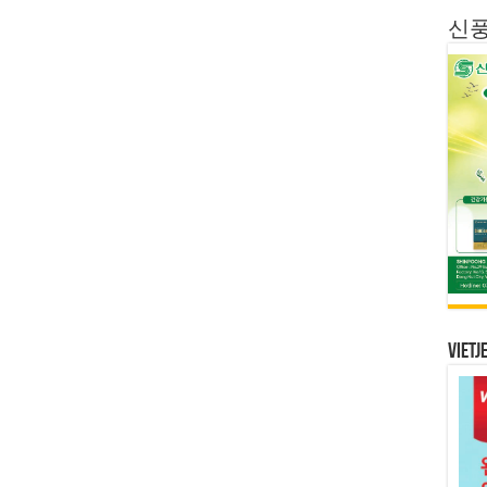
신
Vietj