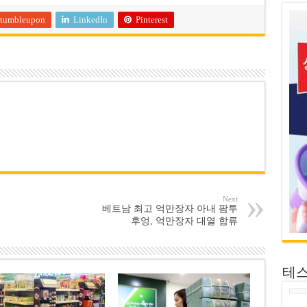
tumbleupon
LinkedIn
Pinterest
Next
베트남 최고 억만장자 아내 팜투
후엉, 억만장자 대열 합류
테