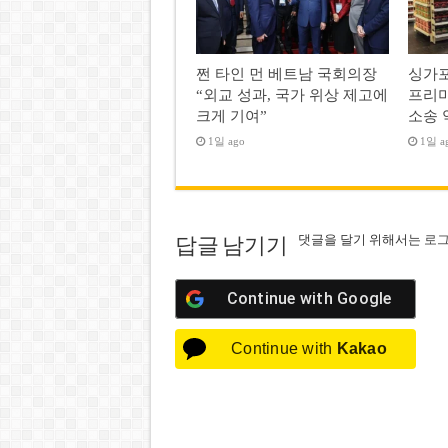
쩐 타인 먼 베트남 국회의장
싱가포
“외교 성과, 국가 위상 제고에
프리미
크게 기여”
소송 
1일 ago
1일 a
댓글을 달기 위해서는
로
답글 남기기
Continue with
Google
Continue with
Kakao