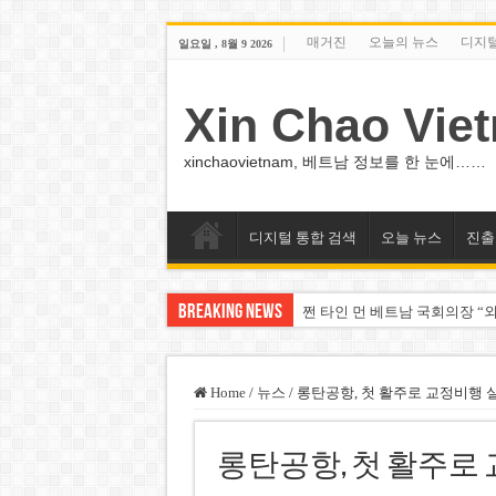
매거진
오늘의 뉴스
디지
일요일 , 8월 9 2026
Xin Chao Vie
xinchaovietnam, 베트남 정보를 한 눈에……
디지털 통합 검색
오늘 뉴스
진출
Breaking News
쩐 타인 먼 베트남 국회의장 “외
싱가포르 하오마트, 마지막 프리
베트남 은행 분기 순이익 1조 
Home
/
뉴스
/
롱탄공항, 첫 활주로 교정비행 
PNJ, 다이아몬드 밀수 여파에 
롱탄공항, 첫 활주로
팜 녓 브엉 빈그룹 회장 딸, 그