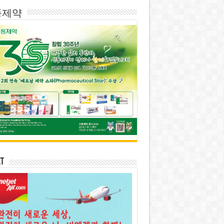
풍제약
et