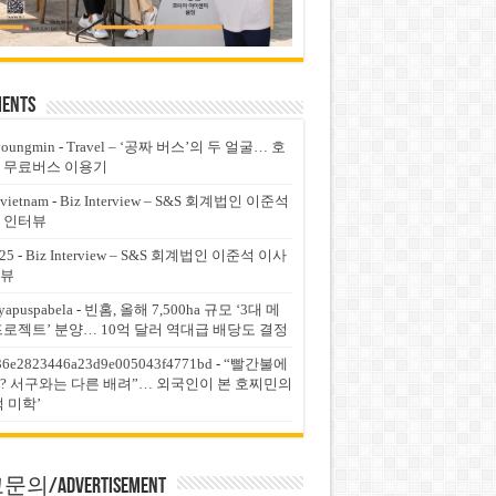
ents
youngmin
-
Travel – ‘공짜 버스’의 두 얼굴… 호
 무료버스 이용기
vietnam
-
Biz Interview – S&S 회계법인 이준석
 인터뷰
25
-
Biz Interview – S&S 회계법인 이준석 이사
뷰
yapuspabela
-
빈홈, 올해 7,500ha 규모 ‘3대 메
프로젝트’ 분양… 10억 달러 역대급 배당도 결정
36e2823446a23d9e005043f4771bd
-
“빨간불에
? 서구와는 다른 배려”… 외국인이 본 호찌민의
적 미학’
의/Advertisement