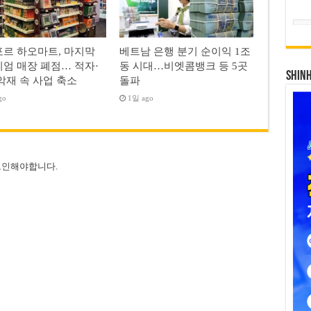
르 하오마트, 마지막
베트남 은행 분기 순이익 1조
엄 매장 폐점… 적자·
동 시대…비엣콤뱅크 등 5곳
SHIN
악재 속 사업 축소
돌파
go
1일 ago
그인
해야합니다.