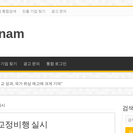
털 통합검색
진출 기업 찾기
광고 문의
tnam
 기업 찾기
광고 문의
통합 로그인
교 성과, 국가 위상 제고에 크게 기여”
미엄 매장 폐점… 적자·소송 악재 속 사업 축소
동 시대…비엣콤뱅크 등 5곳 돌파
실시
검색/
2분기 적자… 10월 임시 주총 개최
 교정비행 실시
룹 계열사 경영에 첫 등장