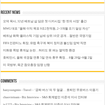
Recent News
오덕 목사, 32년 베트남 삶 담은 첫 디카시집 ‘한 컷의 서정’ 출간
MWG 대표 “올해 이익 목표 9조2천억동, 2~3개월 조기 달성 자신”
베트남 화학·플라스틱 기업 납세 상위 10곳 공개…절반은 국영기업
FIFA 인판티노 회장, 유럽 축구계·북미 정치권 불신임 압박 직면
미화원 쪽방 휴게실 논란…허리도 못 펴는 열악한 환경
호찌민시, 올해 국경절 연휴 5일 연속 휴무 확정… 8월 29일~9월 2일
미 국방부, 육군 참모총장 임명 난항
Comments
hanyoungmin
-
Travel – ‘공짜 버스’의 두 얼굴… 호찌민 무료버스 이용기
chaovietnam
-
Biz Interview – S&S 회계법인 이준석 이사 인터뷰
jy1225
-
Biz Interview – S&S 회계법인 이준석 이사 인터뷰