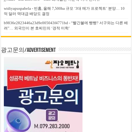
widiyapuspabela
-
빈홈, 올해 7,500ha 규모 ‘3대 메가 프로젝트’ 분양… 10
억 달러 역대급 배당도 결정
b9836e2823446a23d9e005043f4771bd
-
“빨간불에 빵빵? 서구와는 다른 배
려”… 외국인이 본 호찌민의 ‘경적 미학’
광고문의/Advertisement