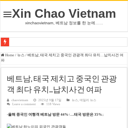
Xin Chao Vietnam
xinchaovietnam, 베트남 정보를 한 눈에……
오덕 목사, 32년 베트남 삶 담은 첫 디카시집 ‘한 컷의 서정’ 출간
Home
/
뉴스
/
베트남, 태국 제치고 중국인 관광객 최다 유치…납치사건 여
파
베트남 화학·플라스틱 기업 납세 상위 10곳 공개…절반은 국영기업
MWG 대표 “올해 이익 목표 9조2천억동, 2~3개월 조기 달성 자신”
베트남, 태국 제치고 중국인 관광
FIFA 인판티노 회장, 유럽 축구계·북미 정치권 불신임 압박 직면
객 최다 유치…납치사건 여파
미화원 쪽방 휴게실 논란…허리도 못 펴는 열악한 환경
호찌민시, 올해 국경절 연휴 5일 연속 휴무 확정… 8월 29일~9월 2일
chaovietnam
2025년 9월 17일
뉴스
,
데일리 뉴스
Leave a comment
118 Views
우크라이나 전황 1,623일: 키이우, 탄도미사일 요격 실패…드론, 모스크바 집
-올해 중국인 여행객 베트남 방문 44%↑…태국 방문은 35%↓
호찌민 Đá Đỏ 수로 정비 사업, 2026년 말 완공 목표