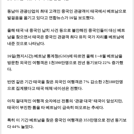
미 국방부, 육군 참모총장 임명 난항
동남아 관광산업의 최대 고객인 중국인 관광객이 태국에서 베트남으로
조세심판원, 배우 유연석 30억 세금 불복 청구 기각
발걸음을 옮기고 있다고 연합뉴스가 16일 보도했다.
올해 태국 내 중국인 납치 사건 등으로 불안해진 중국인들이 대신 베트
남을 찾으면서 태국은 중국인 관광객 최다 유치 국가 자리를 베트남에
내준 것으로 나타났다.
16일(현지시간) 베트남 통계청(GSO)에 따르면 올해 1∼8월 베트남을
방문한 외국인 여행객은 1천390만명으로 전년 동기보다 22% 증가했
다.
반면 같은 기간 태국을 찾은 외국인 여행객은 7% 감소한 2천188만명
으로 집계됐다고 태국 매체 네이션은 전했다.
아직 절대적인 여행객 숫자에선 전통의 ‘관광 대국’ 태국이 앞섰지만,
태국이 부진한 틈을 타 베트남이 급속히 떠오르는 추세다.
특히 이 기간 베트남을 찾은 중국인 여행객은 353만명으로 전년 동기보
다 44% 늘었다.