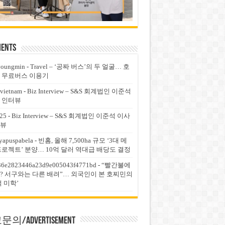
ents
youngmin
-
Travel – ‘공짜 버스’의 두 얼굴… 호
 무료버스 이용기
vietnam
-
Biz Interview – S&S 회계법인 이준석
 인터뷰
25
-
Biz Interview – S&S 회계법인 이준석 이사
뷰
yapuspabela
-
빈홈, 올해 7,500ha 규모 ‘3대 메
프로젝트’ 분양… 10억 달러 역대급 배당도 결정
36e2823446a23d9e005043f4771bd
-
“빨간불에
? 서구와는 다른 배려”… 외국인이 본 호찌민의
적 미학’
의/Advertisement