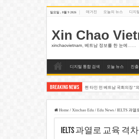
매거진
오늘의 뉴스
디지
일요일 , 8월 9 2026
Xin Chao Vie
xinchaovietnam, 베트남 정보를 한 눈에……
디지털 통합 검색
오늘 뉴스
진출
Breaking News
쩐 타인 먼 베트남 국회의장 “외
싱가포르 하오마트, 마지막 프리
베트남 은행 분기 순이익 1조 
Home
/
Xinchao Edu
/
Edu News
/
IELTS 과
PNJ, 다이아몬드 밀수 여파에 
IELTS 과열로 교육 격
팜 녓 브엉 빈그룹 회장 딸, 그