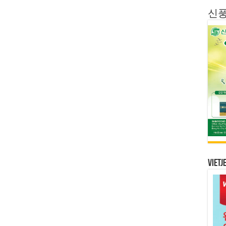
신
Vietj