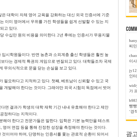
 많은 대학이 자체 영어 교육을 강화하는 대신 외국 인증서에 기준
는 이미 영어에서 우위를 가진 학생들을 쉽게 선발할 수 있는 지
되고 있다.
Comm
당 수십만 원의 비용을 의미한다. 2년 후에는 인증서가 무용지물
han
찌민
과 입시학원들이다. 반면 농촌과 소외계층 출신 학생들은 훨씬 높
chao
이사
력보다는 경제적 특권의 게임으로 변질되고 있다. 대학들조차 국제
 무의식적으로 문을 닫는 손실을 보고 있다.
jy12
인터
 필요하다고 지적하고 있다. 첫째, 베트남이 신뢰할 수 있고 국
widi
을 개발해야 한다는 것이다. 그래야만 외국 시험의 독점에서 벗어
가 
b98
빵빵
있다면 결과가 학생의 대학 재학 기간 내내 유효해야 한다고 제안
‘경
불공정하다는 지적이다.
분해야 한다고 전문가들은 말한다. 입학은 기본 능력만을 테스트
, 영어 면접 등을 통해 진정한 성장을 측정해야 한다는 것이다.
광고문
 것이어야 하며, 단명하는 인증서를 쫓는 관료적 순환이 되어서