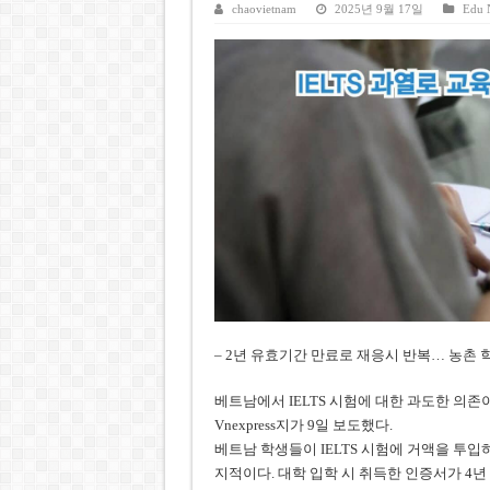
케펠, 투티엠 엠파이어시티 지분
chaovietnam
2025년 9월 17일
Edu 
베트남 MB은행, 2026년 수익
베트남주식 HAT, 15년 연속 현
‘1,000억 달러 남북고속철 투
베트남 세무당국, 납세자 정보 
– 2년 유효기간 만료로 재응시 반복… 농촌 
베트남에서 IELTS 시험에 대한 과도한 의
Vnexpress지가 9일 보도했다.
베트남 학생들이 IELTS 시험에 거액을 투
지적이다. 대학 입학 시 취득한 인증서가 4년