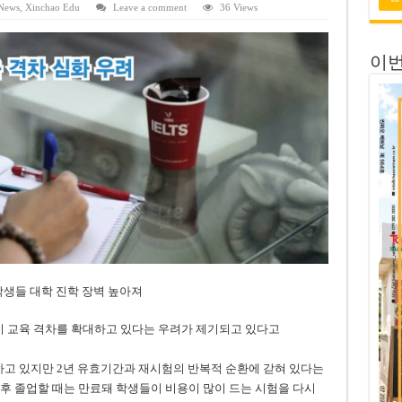
 전량 2억7000만 달러에 매각
News
,
Xinchao Edu
Leave a comment
36 Views
 목표 자신…부동산 대출 비율 13% 고수
이번
금 배당…주당 3,000동 지급
자’ 호언장담 메콜로르 회장 체포
공개 기준·절차 명확화
학생들 대학 진학 장벽 높아져
존이 교육 격차를 확대하고 있다는 우려가 제기되고 있다고
입하고 있지만 2년 유효기간과 재시험의 반복적 순환에 갇혀 있다는
 후 졸업할 때는 만료돼 학생들이 비용이 많이 드는 시험을 다시