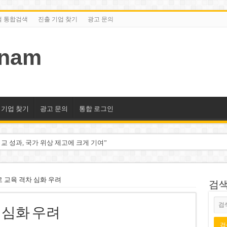
털 통합검색
진출 기업 찾기
광고 문의
tnam
 기업 찾기
광고 문의
통합 로그인
교 성과, 국가 위상 제고에 크게 기여”
미엄 매장 폐점… 적자·소송 악재 속 사업 축소
동 시대…비엣콤뱅크 등 5곳 돌파
열로 교육 격차 심화 우려
검색/
2분기 적자… 10월 임시 주총 개최
차 심화 우려
룹 계열사 경영에 첫 등장