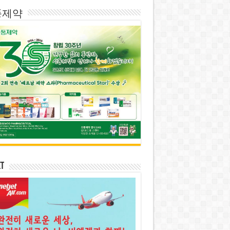
풍제약
et