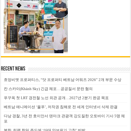
Recent News
흐엉비엣 프로퍼티스, “닷 프로퍼티 베트남 어워즈 2026” 2개 부문 수상
칸 스카이(Khánh Sky) 긴급 체포…공공질서 문란 혐의
푸꾸옥 첫 LRT 경전철 노선 외관 공개…2027년 2분기 완공 목표
베트남 애니메이션 ‘울푸’, 저작권 침해로 전 세계 인터넷서 삭제 판결
다낭 경찰, 3년 전 호이안서 덴마크 관광객 강도질한 오토바이 기사 5명 체
포
북한, 림팩 한일 주도에 ‘아태 안보위기 고착’ 반발