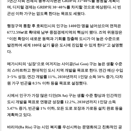
5년간 사회 전체의 총투자자본은 GRDP의 35~40%를 동원할 계획이
며, 디지털 경제는 GRDP의 30~40%를 차지할 것으로 예상된다. 시 빈
곤선 이하 가구는 없도록 한다는 목표도 세웠다.
행정구역 통합 후 호찌민시의 인구는 1400만 명을 넘어섰으며 면적은
6772.59㎢로 확대돼 남부 중점경제지역의 핵심이 됐다. 즈억 위원장은
“이런 확장이 새로운 동력과 기회를 창출해 도시가 더 높은 수준으로
발전하여 세계 100대 살기 좋은 도시에 진입할 수 있게 한다”고 설명했
다.
메가시티의 ‘심장’으로 여겨지는 사이공(Sai Gon) 구는 높은 생활 수준
의 스마트하고 현대적인 도시 지역 개발을 목표로 한다. 연간 예산 수입
3~5% 성장, 연간 개발률 11%, 2030년까지 1인당 소득 50% 증가, 다차
원 가구 빈곤율 0.5% 이하 등을 목표로 설정했다.
시에서 인구가 가장 많은 디안(Di An) 구는 생활 수준 향상과 인간적인
도시 개발을 목표로 연평균 성장률 12.2%, 2030년까지 1인당 소득
5.47% 증가, 빈곤율 1% 이하, 모든 도로 포장과 가로등 설치 완료 등을
계획하고 있다.
바리아(Ba Ria) 구는 시민 복지를 우선시하는 문명화되고 친화적인 공