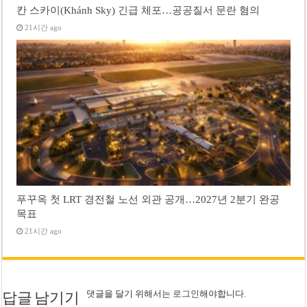
칸 스카이(Khánh Sky) 긴급 체포…공공질서 문란 혐의
21시간 ago
푸꾸옥 첫 LRT 경전철 노선 외관 공개…2027년 2분기 완공
목표
21시간 ago
댓글을 달기 위해서는
로그인
해야합니다.
답글 남기기