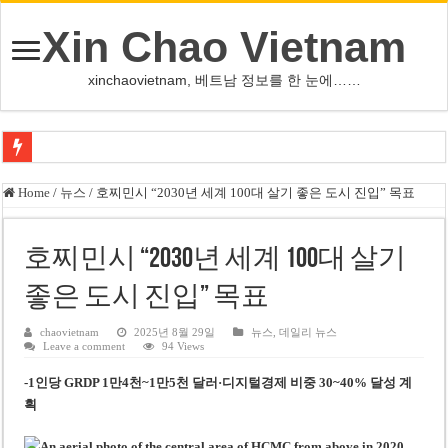
Xin Chao Vietnam
xinchaovietnam, 베트남 정보를 한 눈에……
흐엉비엣 프로퍼티스, “닷 프로퍼티 베트남 어워즈 2026” 2개 부문 수상
Home
/
뉴스
/
호찌민시 “2030년 세계 100대 살기 좋은 도시 진입” 목표
칸 스카이(Khánh Sky) 긴급 체포…공공질서 문란 혐의
푸꾸옥 첫 LRT 경전철 노선 외관 공개…2027년 2분기 완공 목표
호찌민시 “2030년 세계 100대 살기
다낭 경찰, 3년 전 호이안서 덴마크 관광객 강도질한 오토바이 기사 5명 체포
좋은 도시 진입” 목표
베트남 애니메이션 ‘울푸’, 저작권 침해로 전 세계 인터넷서 삭제 판결
chaovietnam
2025년 8월 29일
뉴스
,
데일리 뉴스
Leave a comment
94 Views
아리아나 그란데, ‘너무 말랐다’ 악플에 활동 중단 선언
-1인당 GRDP 1만4천~1만5천 달러·디지털경제 비중 30~40% 달성 계
북한, 림팩 한일 주도에 ‘아태 안보위기 고착’ 반발
획
레알 마드리드, 비니시우스 재계약 협상 이번 주 마무리 목표