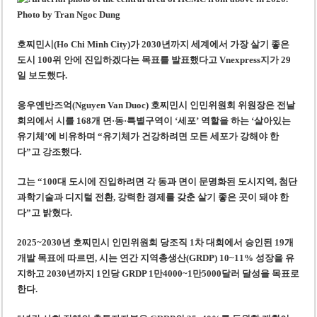
트럼프, ‘명령 불복종’ 검사장 해임 검토…리플렉팅 풀 사건 공소기각에 격노
美 보건복지장관·CNN 앵커, 백신·홍역 두고 생방송 설전
호찌민시(Ho Chi Minh City)가 2030년까지 세계에서 가장 살기 좋은
도시 100위 안에 진입하겠다는 목표를 발표했다고 Vnexpress지가 29
일 보도했다.
응우옌반즈억(Nguyen Van Duoc) 호찌민시 인민위원회 위원장은 전날
회의에서 시를 168개 면·동·특별구역이 ‘세포’ 역할을 하는 ‘살아있는
유기체’에 비유하며 “유기체가 건강하려면 모든 세포가 강해야 한
다”고 강조했다.
그는 “100대 도시에 진입하려면 각 동과 면이 문명화된 도시지역, 첨단
과학기술과 디지털 전환, 강력한 경제를 갖춘 살기 좋은 곳이 돼야 한
다”고 밝혔다.
2025~2030년 호찌민시 인민위원회 당조직 1차 대회에서 승인된 19개
개발 목표에 따르면, 시는 연간 지역총생산(GRDP) 10~11% 성장을 유
지하고 2030년까지 1인당 GRDP 1만4000~1만5000달러 달성을 목표로
한다.