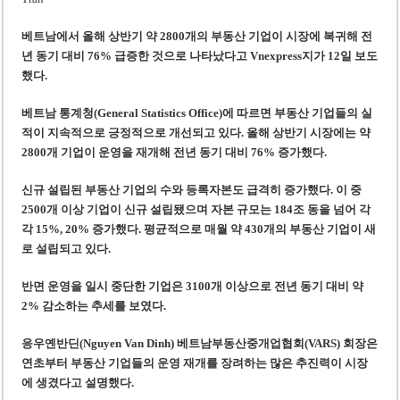
베트남, 8월부터 토지·측량 처벌 강화… 기획사 코뮌 위원장 과태료 상한 50배
호찌민시, 약 6,500㎡ 토지 용도변경 승인…리조트 개발 추진
베트남에서 올해 상반기 약 2800개의 부동산 기업이 시장에 복귀해 전
년 동기 대비 76% 급증한 것으로 나타났다고 Vnexpress지가 12일 보도
했다.
베트남 통계청(General Statistics Office)에 따르면 부동산 기업들의 실
적이 지속적으로 긍정적으로 개선되고 있다. 올해 상반기 시장에는 약
2800개 기업이 운영을 재개해 전년 동기 대비 76% 증가했다.
신규 설립된 부동산 기업의 수와 등록자본도 급격히 증가했다. 이 중
2500개 이상 기업이 신규 설립됐으며 자본 규모는 184조 동을 넘어 각
각 15%, 20% 증가했다. 평균적으로 매월 약 430개의 부동산 기업이 새
로 설립되고 있다.
반면 운영을 일시 중단한 기업은 3100개 이상으로 전년 동기 대비 약
2% 감소하는 추세를 보였다.
응우옌반딘(Nguyen Van Dinh) 베트남부동산중개업협회(VARS) 회장은
연초부터 부동산 기업들의 운영 재개를 장려하는 많은 추진력이 시장
에 생겼다고 설명했다.