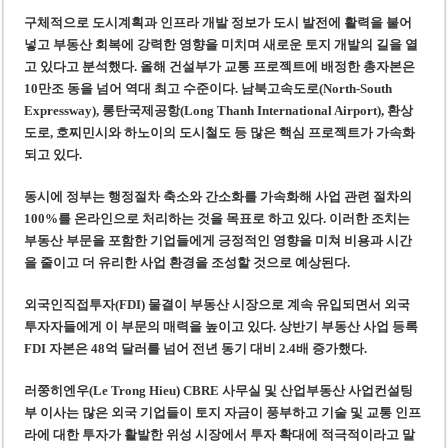
구체적으로 도시계획과 인프라 개발 정보가 도시 발전에 활력을 불어
넣고 부동산 회복에 강력한 영향을 미치며 새로운 토지 개발의 길을 열
고 있다고 분석했다. 올해 건설부가 교통 프로젝트에 배정한 총자본은
10만조 동을 넘어 역대 최고 수준이다. 남북고속도로(North-South
Expressway), 롱탄국제공항(Long Thanh International Airport), 환상
도로, 호찌민시와 하노이의 도시철도 등 많은 핵심 프로젝트가 가속화
되고 있다.
동시에 정부는 행정절차 축소와 간소화를 가속화해 사업 관련 절차의
100%를 온라인으로 처리하는 것을 목표로 하고 있다. 이러한 조치는
부동산 부문을 포함한 기업들에게 긍정적인 영향을 미쳐 비용과 시간
을 줄이고 더 유리한 사업 환경을 조성할 것으로 예상된다.
외국인직접투자(FDI) 물결이 부동산 시장으로 계속 유입되면서 외국
투자자들에게 이 부문의 매력을 높이고 있다. 상반기 부동산 사업 등록
FDI 자본은 48억 달러를 넘어 전년 동기 대비 2.4배 증가했다.
러쭝히엔우(Le Trong Hieu) CBRE 사무실 및 산업부동산 사업컨설팅
부 이사는 많은 외국 기업들이 토지 자금이 풍부하고 기술 및 교통 인프
라에 대한 투자가 활발한 위성 시장에서 투자 확대에 적극적이라고 말