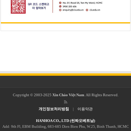
Copyright © 2003-2025
Xin Chào Việt Nam
. All Rights Reserved.
개인정보처리방침
|
이용약관
HANHOA CO., LTD (씬짜오베트남)
Add: 9th Fl, EBM Building, 683-685 Dien Bien Phu, W.25, Binh Thanh, HCMC