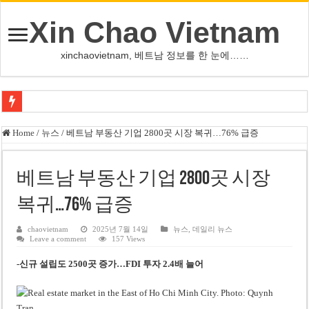
Xin Chao Vietnam
xinchaovietnam, 베트남 정보를 한 눈에……
하노이-하이퐁 고속도로 차량 투석 용의자 신원 확인
Home
/
뉴스
/
베트남 부동산 기업 2800곳 시장 복귀…76% 급증
베트남 증시 업그레이드, 수십억 달러 유입 전망…수혜주는
베트남주식 VN지수 1,800선 돌파 기대…증권사, 유망 종목 제시
베트남 부동산 기업 2800곳 시장
하노이 쌍둥이 타워 99층 부지 현장…세계 최고층 빌딩 추진
복귀…76% 급증
하노이 부동산 시장, 아파트 선호도 급부상…토지·단독주택 주춤
chaovietnam
2025년 7월 14일
뉴스
,
데일리 뉴스
Leave a comment
157 Views
베트남주식 SST, 2025년 현금 배당 80% 결정…과거 최대 350% 지급 이력
-신규 설립도 2500곳 증가…FDI 투자 2.4배 늘어
베트남 전자비자 사기 웹사이트 주의…외국인 여행자 피해 경보
호주 젯스타, 내년부터 기내 수납칸 이용 유료화