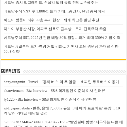
베트남 증시 업그레이드, 수십억 달러 유입 전망…수혜주는
베트남주식 VN지수 1,800선 돌파 기대…증권사, 유망 종목 제시
하노이 쌍둥이 타워 99층 부지 현장…세계 최고층 빌딩 추진
하노이 부동산 시장, 아파트 선호도 급부상…토지·단독주택 주춤
베트남주식 SST, 2025년 현금 배당 80% 결정…과거 최대 350% 지급 이력
베트남, 8월부터 토지·측량 처벌 강화… 기획사 코뮌 위원장 과태료 상한
50배 상향
Comments
hanyoungmin
-
Travel – ‘공짜 버스’의 두 얼굴… 호찌민 무료버스 이용기
chaovietnam
-
Biz Interview – S&S 회계법인 이준석 이사 인터뷰
jy1225
-
Biz Interview – S&S 회계법인 이준석 이사 인터뷰
widiyapuspabela
-
빈홈, 올해 7,500ha 규모 ‘3대 메가 프로젝트’ 분양… 10
억 달러 역대급 배당도 결정
b9836e2823446a23d9e005043f4771bd
-
“빨간불에 빵빵? 서구와는 다른 배