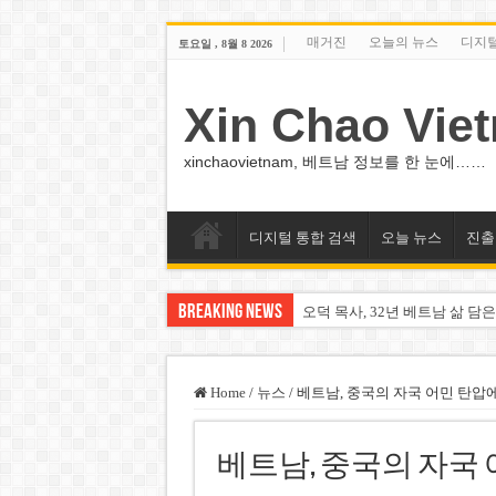
매거진
오늘의 뉴스
디지
토요일 , 8월 8 2026
Xin Chao Vie
xinchaovietnam, 베트남 정보를 한 눈에……
디지털 통합 검색
오늘 뉴스
진출
Breaking News
오덕 목사, 32년 베트남 삶 담은
베트남 화학·플라스틱 기업 납
MWG 대표 “올해 이익 목표 9
Home
/
뉴스
/
베트남, 중국의 자국 어민 탄압
FIFA 인판티노 회장, 유럽 축
베트남, 중국의 자국 
미화원 쪽방 휴게실 논란…허리