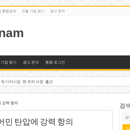
털 통합검색
진출 기업 찾기
광고 문의
tnam
 기업 찾기
광고 문의
통합 로그인
 첫 디카시집 ‘한 컷의 서정’ 출간
세 상위 10곳 공개…절반은 국영기업
조2천억동, 2~3개월 조기 달성 자신”
에 강력 항의
검색/
구계·북미 정치권 불신임 압박 직면
어민 탄압에 강력 항의
도 못 펴는 열악한 환경