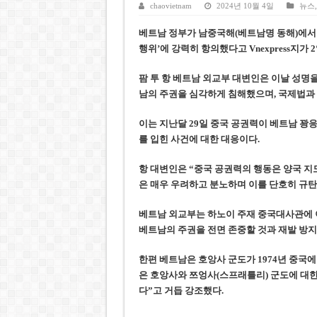
호찌민시, 올해 국경절 연휴 5일
chaovietnam
2024년 10월 4일
뉴스
우크라이나 전황 1,623일: 
베트남 정부가 남중국해(베트남명 동해)에서
행위’에 강력히 항의했다고 Vnexpress지가 
호찌민 Đá Đỏ 수로 정비 사업, 
미 국방부, 육군 참모총장 임명
팜 투 항 베트남 외교부 대변인은 이날 성명을
남의 주권을 심각하게 침해했으며, 국제법과 
조세심판원, 배우 유연석 30억
이는 지난달 29일 중국 공권력이 베트남 꽝응
를 입힌 사건에 대한 대응이다.
항 대변인은 “중국 공권력의 행동은 양국 지
은 매우 우려하고 분노하며 이를 단호히 규탄
베트남 외교부는 하노이 주재 중국대사관에 이
베트남의 주권을 전면 존중할 것과 재발 방지
한편 베트남은 호앙사 군도가 1974년 중국
은 호앙사와 쯔엉사(스프래틀리) 군도에 대한
다”고 거듭 강조했다.