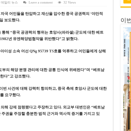
 연속 휴무 확정… 8월 29일~9월 2일
,
데일리 뉴스
Leave a comment
32 Views
키이우, 탄도미사일 요격 실패…드론, 모스크바 집중 공격
 자국 어민들을 탄압하고 재산을 압수한 중국 공권력의 ‘야만적
2일 보도했다.
이번
2026년 말 완공 목표
 난항
 통해 “중국 공권력의 행위는 호앙사(파라셀) 군도에 대한 베트
1982년 유엔해양법협약을 위반했다”고 밝혔다.
 세금 불복 청구 기각
아이성 소속 어선 QNg 95739 TS호를 억류하고 어민들에게 상해
도부의 해양 분쟁 관리에 대한 공통 인식에 위배된다”며 “베트남
한다”고 강조했다.
번 사건에 대해 강력히 항의하고, 중국 측에 호앙사 군도에 대한
를 요구했다.
에 의해 강제 점령됐다고 주장하고 있다. 외교부 대변인은 “베트남
 주권을 주장할 충분한 법적 근거와 역사적 증거를 가지고 있