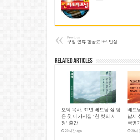
Previous
구정 연휴 항공료 9% 인상
Related Articles
오덕 목사, 32년 베트남 삶 담
베트남
은 첫 디카시집 ‘한 컷의 서
납세 
정’ 출간
국영
20시간 ago
20시간