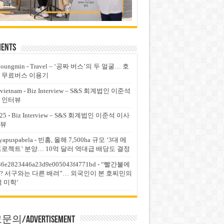
ents
youngmin
-
Travel – ‘공짜 버스’의 두 얼굴… 호
 무료버스 이용기
vietnam
-
Biz Interview – S&S 회계법인 이준석
 인터뷰
25
-
Biz Interview – S&S 회계법인 이준석 이사
뷰
yapuspabela
-
빈홈, 올해 7,500ha 규모 ‘3대 메
프로젝트’ 분양… 10억 달러 역대급 배당도 결정
36e2823446a23d9e005043f4771bd
-
“빨간불에
? 서구와는 다른 배려”… 외국인이 본 호찌민의
적 미학’
의/Advertisement