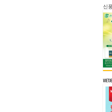
신
Vietj