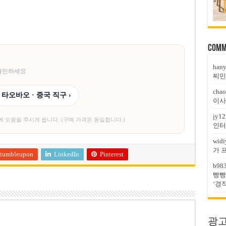
Comm
han
 확인하세요
찌민
chao
타오바오 · 중국 직구 ›
이사
jy12
에 도움을 주시게 됩니다. (구매 가격은 동일합니다.)
인터
widi
가 
tumbleupon
LinkedIn
Pinterest
b98
빵빵
‘경
광고문