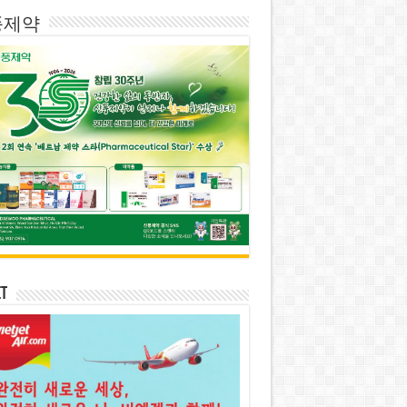
풍제약
et