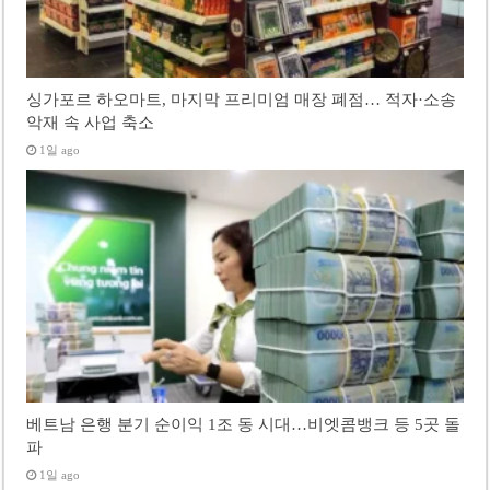
싱가포르 하오마트, 마지막 프리미엄 매장 폐점… 적자·소송
악재 속 사업 축소
1일 ago
베트남 은행 분기 순이익 1조 동 시대…비엣콤뱅크 등 5곳 돌
파
1일 ago