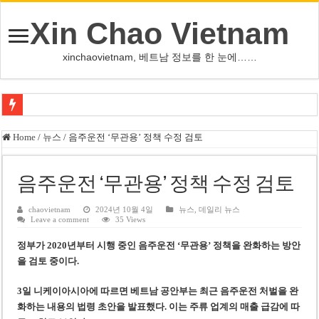
Xin Chao Vietnam
xinchaovietnam, 베트남 정보를 한 눈에……
쩐 타인 먼 베트남 국회의장 “외교 성과, 국가 위상 제고에 크게 기여”
Home
/
뉴스
/
음주운전 ‘무관용’ 정책 수정 검토
싱가포르 하오마트, 마지막 프리미엄 매장 폐점… 적자·소송 악재 속 사업 축
베트남 은행 분기 순이익 1조 동 시대…비엣콤뱅크 등 5곳 돌파
음주운전 ‘무관용’ 정책 수정 검토
PNJ, 다이아몬드 밀수 여파에 2분기 적자… 10월 임시 주총 개최
chaovietnam
2024년 10월 4일
뉴스
,
데일리 뉴스
Leave a comment
35 Views
팜 녓 브엉 빈그룹 회장 딸, 그룹 계열사 경영에 첫 등장
정부가 2020년부터 시행 중인 음주운전 ‘무관용’ 정책을 완화하는 방안
케펠, 투티엠 엠파이어시티 지분 전량 2억7000만 달러에 매각
을 검토 중이다.
베트남 MB은행, 2026년 수익 목표 자신…부동산 대출 비율 13% 고수
3일 니케이아시아에 따르면 베트남 공안부는 최근 음주운전 처벌을 완
베트남주식 HAT, 15년 연속 현금 배당…주당 3,000동 지급
화하는 내용의 법령 초안을 발표했다. 이는 주류 업계의 매출 급감에 따