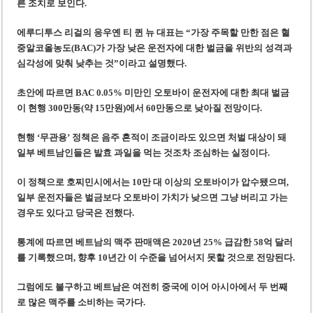
‘1,000억 달러 남북고속철 투자’ 호언장담 메콜로르 회장 체포
른 조치로 보인다.
베트남 세무당국, 납세자 정보 공개 기준·절차 명확화
에루디투스 리걸의 응우옌 티 퀸 뉴 대표는 “가장 주목할 만한 점은 혈
중알코올농도(BAC)가 가장 낮은 운전자에 대한 벌금을 위반의 성격과
심각성에 맞춰 낮추는 것”이라고 설명했다.
초안에 따르면 BAC 0.05% 미만인 오토바이 운전자에 대한 최대 벌금
이 현행 300만동(약 15만원)에서 60만동으로 낮아질 전망이다.
현행 ‘무관용’ 정책은 음주 흔적이 조금이라도 있으면 처벌 대상이 돼
일부 베트남인들은 발효 과일을 먹는 것조차 조심하는 실정이다.
이 정책으로 호찌민시에서는 10만 대 이상의 오토바이가 압수됐으며,
일부 운전자들은 벌금보다 오토바이 가치가 낮으면 그냥 버리고 가는
경우도 있다고 당국은 전했다.
통계에 따르면 베트남의 맥주 판매액은 2020년 25% 급감한 58억 달러
를 기록했으며, 향후 10년간 이 수준을 넘어서지 못할 것으로 전망된다.
그럼에도 불구하고 베트남은 여전히 중국에 이어 아시아에서 두 번째
로 많은 맥주를 소비하는 국가다.