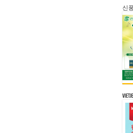
신
Vietj