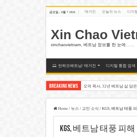
매거진
오늘의 뉴스
디지
금요일 , 8월 7 2026
Xin Chao Vie
xinchaovietnam, 베트남 정보를 한 눈에……
씬짜오베트남/ 매거진
디지털 통합 검색
Breaking News
오덕 목사, 32년 베트남 삶 담은
베트남 화학·플라스틱 기업 납
MWG 대표 “올해 이익 목표 9
Home
/
뉴스
/
교민 소식
/
KGS, 베트남 태풍 
FIFA 인판티노 회장, 유럽 축
KGS, 베트남 태풍 피
미화원 쪽방 휴게실 논란…허리