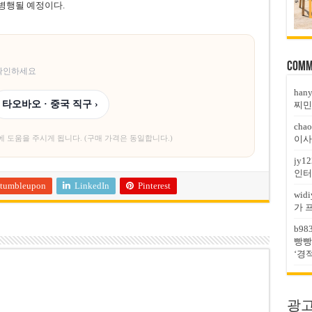
 병행될 예정이다.
Comm
 확인하세요
han
타오바오 · 중국 직구 ›
찌민
chao
이사
에 도움을 주시게 됩니다. (구매 가격은 동일합니다.)
jy12
인터
tumbleupon
LinkedIn
Pinterest
widi
가 
b98
빵빵
‘경
광고문