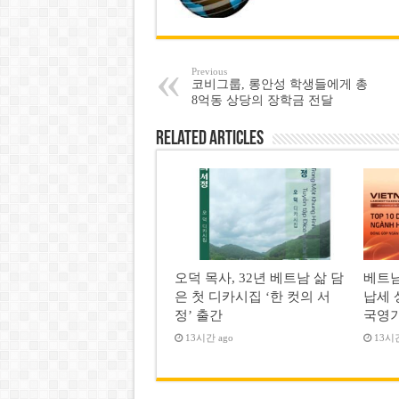
Previous
코비그룹, 롱안성 학생들에게 총
8억동 상당의 장학금 전달
Related Articles
오덕 목사, 32년 베트남 삶 담
베트남
은 첫 디카시집 ‘한 컷의 서
납세 
정’ 출간
국영
13시간 ago
13시간