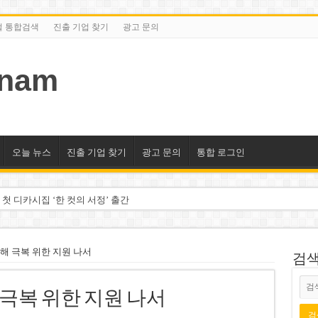
털 통합검색
진출 기업 찾기
광고 문의
tnam
오늘 뉴스
진출 기업 찾기
광고 문의
통합 로그인
 첫 디카시집 ‘한 컷의 서정’ 출간
세 상위 10곳 공개…절반은 국영기업
조2천억동, 2~3개월 조기 달성 자신”
피해 극복 위한 지원 나서
검색/
구계·북미 정치권 불신임 압박 직면
해 극복 위한 지원 나서
도 못 펴는 열악한 환경