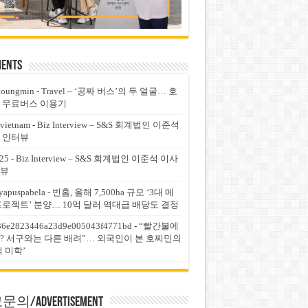
ents
youngmin
-
Travel – ‘공짜 버스’의 두 얼굴… 호
 무료버스 이용기
vietnam
-
Biz Interview – S&S 회계법인 이준석
 인터뷰
25
-
Biz Interview – S&S 회계법인 이준석 이사
뷰
yapuspabela
-
빈홈, 올해 7,500ha 규모 ‘3대 메
프로젝트’ 분양… 10억 달러 역대급 배당도 결정
36e2823446a23d9e005043f4771bd
-
“빨간불에
? 서구와는 다른 배려”… 외국인이 본 호찌민의
적 미학’
의/Advertisement