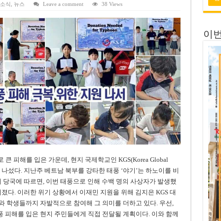
 연속 휴무 확정… 8월 29일~9월 2일
 소식
,
뉴스
Leave a comment
38 Views
키이우, 탄도미사일 요격 실패…드론, 모스크바 집중 공격
이번
2026년 말 완공 목표
 난항
 세금 불복 청구 기각
 피해를 입은 가운데, 현지 국제학교인 KGS(Korea Global
에 나섰다. 지난주 베트남 북부를 강타한 태풍 ‘야기’는 하노이를 비
지 당국에 따르면, 이번 태풍으로 인해 수백 명의 사상자가 발생했
졌다. 이러한 위기 상황에서 이재민 지원을 위해 김지은 KGS 대
 학생들까지 자발적으로 참여해 그 의미를 더하고 있다. 우선,
 피해를 입은 현지 주민들에게 직접 전달될 계획이다. 이와 함께