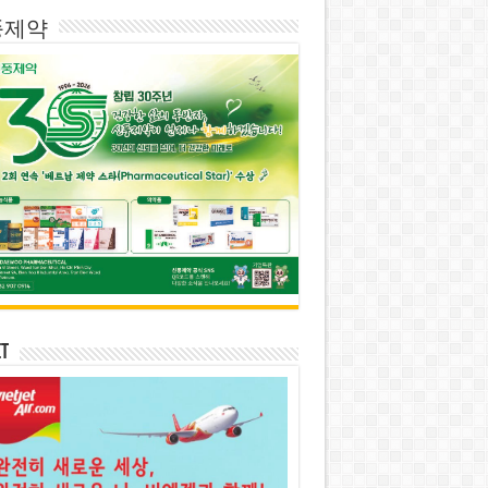
풍제약
et