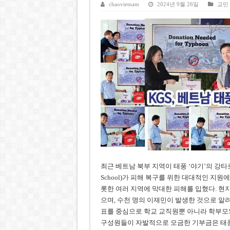
호찌민시, 올해 국경절 연휴 5일
chaovietnam
2024년 9월 26일
교민
우크라이나 전황 1,623일: 
호찌민 Đá Đỏ 수로 정비 사업, 
미 국방부, 육군 참모총장 임명
조세심판원, 배우 유연석 30억
최근 베트남 북부 지역이 태풍 ‘야기’의 강타로 큰
School)가 피해 복구를 위한 대대적인 지원
롯한 여러 지역에 막대한 피해를 입혔다. 현
으며, 수천 명의 이재민이 발생한 것으로 알려
표를 중심으로 학교 교직원뿐 아니라 학부모와
구성원들이 자발적으로 모금한 기부금은 태풍