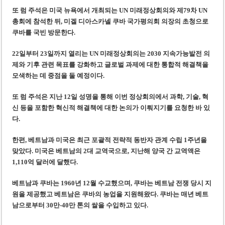
미 국방부, 육군 참모총장 임명 난항
또 럼 주석은 미국 뉴욕에서 개최되는 UN 미래정상회의와 제79차 UN
조세심판원, 배우 유연석 30억 세금 불복 청구 기각
총회에 참석한 뒤, 미겔 디아스카넬 쿠바 국가평의회 의장의 초청으로
쿠바를 국빈 방문한다.
22일부터 23일까지 열리는 UN 미래정상회의는 2030 지속가능발전 의
제와 기후 관련 목표를 강화하고 글로벌 과제에 대한 통합적 해결책을
모색하는 데 중점을 둘 예정이다.
또 럼 주석은 지난 12일 성명을 통해 이번 정상회의에서 과학, 기술, 혁
신 등을 포함한 혁신적 해결책에 대한 논의가 이뤄지기를 요청한 바 있
다.
한편, 베트남과 미국은 최근 포괄적 전략적 동반자 관계 수립 1주년을
맞았다. 미국은 베트남의 2대 교역국으로, 지난해 양국 간 교역액은
1,110억 달러에 달했다.
베트남과 쿠바는 1960년 12월 수교했으며, 쿠바는 베트남 전쟁 당시 지
원을 제공했고 베트남은 쿠바의 농업을 지원해왔다. 쿠바는 매년 베트
남으로부터 30만-40만 톤의 쌀을 수입하고 있다.