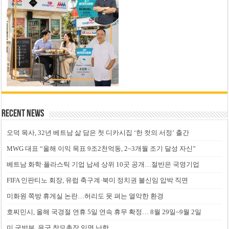
Recent News
오덕 목사, 32년 베트남 삶 담은 첫 디카시집 ‘한 컷의 서정’ 출간
MWG 대표 “올해 이익 목표 9조2천억동, 2~3개월 조기 달성 자신”
베트남 화학·플라스틱 기업 납세 상위 10곳 공개…절반은 국영기업
FIFA 인판티노 회장, 유럽 축구계·북미 정치권 불신임 압박 직면
미화원 쪽방 휴게실 논란…허리도 못 펴는 열악한 환경
호찌민시, 올해 국경절 연휴 5일 연속 휴무 확정… 8월 29일~9월 2일
미 국방부, 육군 참모총장 임명 난항