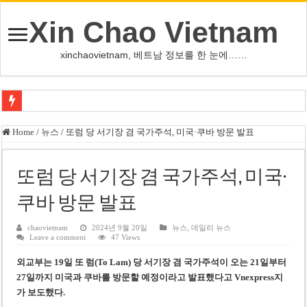
Xin Chao Vietnam
xinchaovietnam, 베트남 정보를 한 눈에……
오덕 목사, 32년 베트남 삶 담은 첫 디카시집 ‘한 컷의 서정’ 출간
Home
/
뉴스
/
또럼 당 서기장 겸 국가주석, 미국·쿠바 방문 발표
베트남 화학·플라스틱 기업 납세 상위 10곳 공개…절반은 국영기업
MWG 대표 “올해 이익 목표 9조2천억동, 2~3개월 조기 달성 자신”
또럼 당 서기장 겸 국가주석, 미국·
FIFA 인판티노 회장, 유럽 축구계·북미 정치권 불신임 압박 직면
쿠바 방문 발표
미화원 쪽방 휴게실 논란…허리도 못 펴는 열악한 환경
chaovietnam
2024년 9월 20일
뉴스
,
데일리 뉴스
Leave a comment
47 Views
호찌민시, 올해 국경절 연휴 5일 연속 휴무 확정… 8월 29일~9월 2일
외교부는 19일 또 럼(To Lam) 당 서기장 겸 국가주석이 오는 21일부터
우크라이나 전황 1,623일: 키이우, 탄도미사일 요격 실패…드론, 모스크바 집
27일까지 미국과 쿠바를 방문할 예정이라고 발표했다
고 Vnexpress지
호찌민 Đá Đỏ 수로 정비 사업, 2026년 말 완공 목표
가 보도했다.