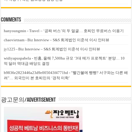
Comments
hanyoungmin
-
Travel – ‘공짜 버스’의 두 얼굴… 호찌민 무료버스 이용기
chaovietnam
-
Biz Interview – S&S 회계법인 이준석 이사 인터뷰
jy1225
-
Biz Interview – S&S 회계법인 이준석 이사 인터뷰
widiyapuspabela
-
빈홈, 올해 7,500ha 규모 ‘3대 메가 프로젝트’ 분양… 10
억 달러 역대급 배당도 결정
b9836e2823446a23d9e005043f4771bd
-
“빨간불에 빵빵? 서구와는 다른 배
려”… 외국인이 본 호찌민의 ‘경적 미학’
광고문의/Advertisement