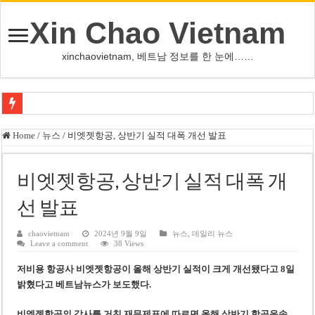
Xin Chao Vietnam
xinchaovietnam, 베트남 정보를 한 눈에……
사우디·튀르키예·파키스탄, 메카서 공동방위조약 체결
Home
/
뉴스
/
비엣젯항공, 상반기 실적 대폭 개선 발표
오픈AI, 차세대 AI ‘아스트라’ 출시 연기…사이버공격 위험 우려
인천서 10대 아들, 말다툼 중 어머니 흉기 살해
비엣젯항공, 상반기 실적 대폭 개
U-17 여자배구 대표팀, 세계선수권 대만 3-1 제압 2연승
선 발표
글로벌 정유시설 차질 속 K-정유, 에너지 안보 핵심 자산으로 재부상
chaovietnam
2024년 9월 9일
뉴스
,
데일리 뉴스
Leave a comment
38 Views
美 법원, 리플렉팅 풀 훼손 용의자 공소기각…트럼프 ‘재고’ 촉구
저비용 항공사 비엣젯항공이 올해 상반기 실적이 크게 개선됐다고 8일
태국 명문학교 총기난사…중학생, 교직원 등 최소 7명 살해
밝혔다
고 베트남뉴스가 보도했다.
카자흐스탄 거점 보이스피싱 조직원 4명 추가 구속
비엣젯항공의 감사를 거친 재무제표에 따르면 올해 상반기 항공운송