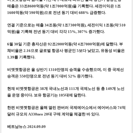
사우디·튀르키예·파키스탄, 메카 공동방위조약 체결…수니파 안보동맹 출범
매출은 33조8600억동(약 1조7000억원)을 기록했다. 세전이익은 1조
우크라이나 ’40일 압박 작전’ 성과와 한계
1600억동(약 590억원)으로 전년 동기 대비 688% 급증했다.
연결 기준으로는 매출 34조동(약 1조7300억원), 세전이익 1조동(약 510
억원)을 기록해 전년 동기 대비 각각 15%, 307% 증가했다.
6월 30일 기준 총자산은 92조2000억동(약 4조7000억원)에 달했다. 부
채비율은 2.16으로 글로벌 항공사 평균인 5보다 낮았고, 유동성 비율은
1.39를 기록했다.
비엣젯항공은 올 상반기 1310만명의 승객을 수송했으며, 이 중 국제선
승객은 550만명으로 전년 동기 대비 52% 증가했다.
현재 비엣젯항공은 38개 국내노선과 111개 국제노선 등 총 149개 노선
을 운영 중이다. 보유 항공기는 105대에 달한다.
한편 비엣젯항공은 올해 열린 판버러 국제에어쇼에서 에어버스와 74억
달러 규모의 A330neo 20대 구매 계약을 체결한 바 있다.
베트남뉴스 2024.09.09