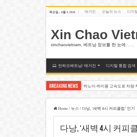
매거진
오늘의 뉴스
디지
목요일 , 8월 6 2026
Xin Chao Vie
xinchaovietnam, 베트남 정보를 한 눈에……
씬짜오베트남/ 매거진
디지털 통합 검색
Breaking News
하노이-하이퐁 고속도로 차량 
베트남 증시 업그레이드, 수십
베트남주식 VN지수 1,800선 
Home
/
뉴스
/
다낭, ‘새벽 4시 커피클럽’ 인기
하노이 쌍둥이 타워 99층 부지
다낭, ‘새벽 4시 커피
하노이 부동산 시장, 아파트 