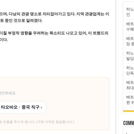
하노
있으며, 다낭의 관광 명소로 자리잡아가고 있다. 지역 관광업계는 이
인
토 중인 것으로 알려졌다.
베트
수혜
미칠 부정적 영향을 우려하는 목소리도 나오고 있어, 이 트렜드의
베트
이다.
망 
하노
빌딩
하노
단독
베트
최대
 확인하세요
베트
뮌 
타오바오 · 중국 직구 ›
에 도움을 주시게 됩니다. (구매 가격은 동일합니다.)
Comm