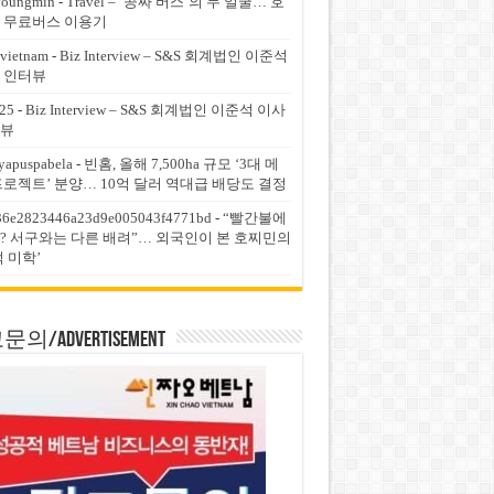
youngmin
-
Travel – ‘공짜 버스’의 두 얼굴… 호
 무료버스 이용기
vietnam
-
Biz Interview – S&S 회계법인 이준석
 인터뷰
25
-
Biz Interview – S&S 회계법인 이준석 이사
뷰
yapuspabela
-
빈홈, 올해 7,500ha 규모 ‘3대 메
프로젝트’ 분양… 10억 달러 역대급 배당도 결정
36e2823446a23d9e005043f4771bd
-
“빨간불에
? 서구와는 다른 배려”… 외국인이 본 호찌민의
적 미학’
의/Advertisement