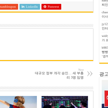
han
찌민
tumbleupon
LinkedIn
Pinterest
chao
이사
jy12
인터
widi
가 
b98
빵빵
‘경
Next
대규모 정부 개각 승인… 새 부총
광고문
리 3명 임명