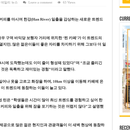
 배당 80% 결정…과거 최대 350% 지급 이력
,
데일리 뉴스
Leave a comment
63 Views
 주의…외국인 여행자 피해 경보
Curre
피를 마시며 한강(Han River) 일출을 감상하는 새로운 트렌드
납칸 이용 유료화
벌 강화… 기획사 코뮌 위원장 과태료 상한 50배 상향
차우 구역 바익당 보행자 거리에 위치한 ‘찐 카페’가 이 트렌드의
용도변경 승인…리조트 개발 추진
 열지만, 많은 젊은이들이 좋은 자리를 차지하기 위해 그보다 더 일
 4시에 도착했는데도 이미 줄이 형성돼 있었다”며 “조금 졸리긴
 것은 독특하고 재미있는 경험”이라고 말했다.
일어나 옷을 고르고 화장을 하며, 10km 이상을 이동해 카페에 온
 이 트렌드에 동참하는 이들이 늘고 있다.
쯔엉 틴은 “학생들은 시간이 많아 최신 트렌드를 경험하고 싶어 한
 커피와 일출을 위해 잠을 포기하는 것은 어렵지 않다”고 설명했
커 제공으로 많은 젊은 현지인과 관광객들이 이 새벽 현상에 동참하
Rece