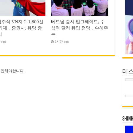
주식 VN지수 1,800선
베트남 증시 업그레이드, 수
기대…증권사, 유망 종
십억 달러 유입 전망…수혜주
시
는
ago
2시간 ago
그인
해야합니다.
테
SHIN