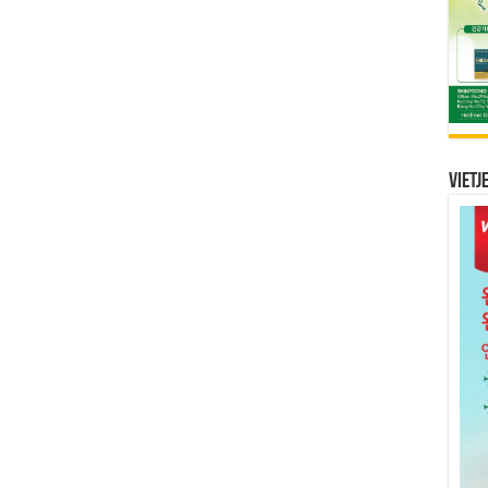
Vietj