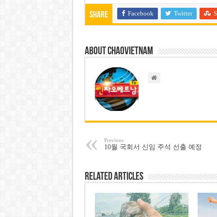
Facebook
Twitter
S
Share
About chaovietnam
Previous
10월 국회서 신임 주석 선출 예정
Related Articles