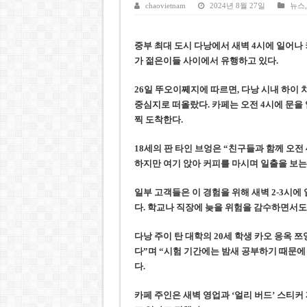
베트남주식 SST, 2025년 현금
chaovietnam
2024년 8월 27일
뉴스
베트남 전자비자 사기 웹사이트
중부 최대 도시 다낭에서 새벽 4시에 일어나 커
호주 젯스타, 내년부터 기내 수
가 젊은이들 사이에서 유행하고 있다.
베트남, 8월부터 토지·측량 처
26일 뚜오이쩨지에 따르면, 다낭 시내 하이 
호찌민시, 약 6,500㎡ 토지 
중심지로 떠올랐다. 카페는 오전 4시에 문을
찍 도착한다.
18세의 판 타인 브엉은 “친구들과 함께 오전
하지만 여기 앉아 커피를 마시며 일출을 보는
일부 고객들은 이 경험을 위해 새벽 2-3시에 
다. 학교나 직장에 늦을 위험을 감수하면서도
다낭 주이 탄 대학의 20세 학생 카오 응옥 
다”며 “시험 기간에는 밤새 공부하기 때문에
다.
카페 주인은 새벽 영업과 ‘얼리 버드’ 스티