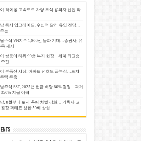
이-하이퐁 고속도로 차량 투석 용의자 신원 확
남 증시 업그레이드, 수십억 달러 유입 전망…
주는
남주식 VN지수 1,800선 돌파 기대…증권사, 유
종목 제시
이 쌍둥이 타워 99층 부지 현장…세계 최고층
 추진
이 부동산 시장, 아파트 선호도 급부상…토지·
주택 주춤
남주식 SST, 2025년 현금 배당 80% 결정…과거
 350% 지급 이력
남, 8월부터 토지·측량 처벌 강화… 기획사 코
위원장 과태료 상한 50배 상향
ents