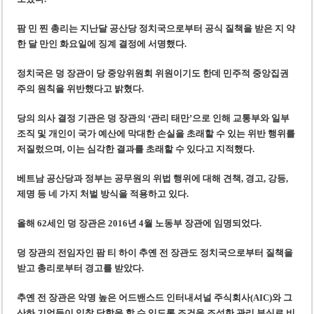
사우디·튀르키예·파키스탄, 메카 공동방위조약 체결…수니파 안보동맹 출범
우크라이나 ’40일 압박 작전’ 성과와 한계
팜
민
찐
총리는 지난달 공산당 정치국으로부터 공식 질책을 받은 지 약
한 달 만인 화요일에 징계 결정에 서명했다.
정치국은 덩 장관이 당 중앙위원회 위원이기도 한데 민주적 중앙집권
주의 원칙을 위반했다고 밝혔다.
당의 의사 결정 기관은 덩 장관의 ‘관리 태만’으로 인해 교통부와 일부
조직 및 개인이 국가 예산에 막대한 손실을 초래할 수 있는 위반 행위를
저질렀으며, 이는 심각한 결과를 초래할 수 있다고 지적했다.
베트남 공산당과 정부는 공무원의 위법 행위에 대해 견책, 경고, 강등,
제명 등 네 가지 처벌 방식을 적용하고 있다.
올해 62세인 덩 장관은 2016년 4월 노동부 장관에 임명되었다.
덩 장관의 전임자인 팜 티 하이 추옌 전 장관도 정치국으로부터 질책을
받고 총리로부터 경고를 받았다.
추옌 전 장관은 악명 높은 어드밴스드 인터내셔널 주식회사(AIC)와 그
산하 기업들이 입찰 담합을 할 수 있도록 조건을 조성한 관리 부실로 비