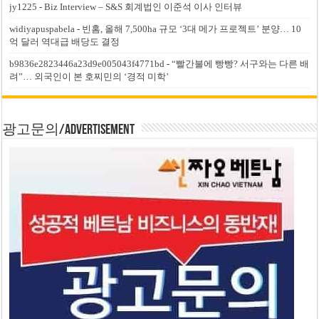
jy1225
-
Biz Interview – S&S 회계법인 이준석 이사 인터뷰
widiyapuspabela
-
빈홈, 올해 7,500ha 규모 ‘3대 메가 프로젝트’ 분양… 10
억 달러 역대급 배당도 결정
b9836e2823446a23d9e005043f4771bd
-
“빨간불에 빵빵? 서구와는 다른 배
려”… 외국인이 본 호찌민의 ‘경적 미학’
광고문의/Advertisement