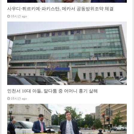
사우디·튀르키예·파키스탄, 메카서 공동방위조약 체결
18시간 ago
인천서 10대 아들, 말다툼 중 어머니 흉기 살해
18시간 ago