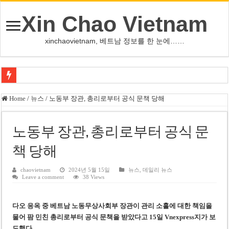
Xin Chao Vietnam
xinchaovietnam, 베트남 정보를 한 눈에……
사우디·튀르키예·파키스탄, 메카서 공동방위조약 체결
Home
/
뉴스
/
노동부 장관, 총리로부터 공식 문책 당해
오픈AI, 차세대 AI ‘아스트라’ 출시 연기…사이버공격 위험 우려
인천서 10대 아들, 말다툼 중 어머니 흉기 살해
노동부 장관, 총리로부터 공식 문
U-17 여자배구 대표팀, 세계선수권 대만 3-1 제압 2연승
책 당해
글로벌 정유시설 차질 속 K-정유, 에너지 안보 핵심 자산으로 재부상
chaovietnam
2024년 5월 15일
뉴스
,
데일리 뉴스
Leave a comment
38 Views
美 법원, 리플렉팅 풀 훼손 용의자 공소기각…트럼프 ‘재고’ 촉구
태국 명문학교 총기난사…중학생, 교직원 등 최소 7명 살해
다오 응옥 중 베트남 노동무상사회부 장관이 관리 소홀에 대한 책임을
카자흐스탄 거점 보이스피싱 조직원 4명 추가 구속
물어 팜 민친 총리로부터 공식 문책을 받았다고 15일
Vnexpress지가 보
도했다.