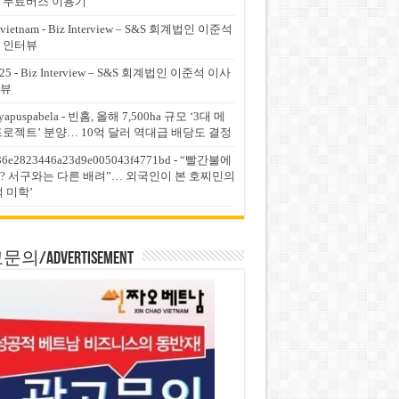
 무료버스 이용기
vietnam
-
Biz Interview – S&S 회계법인 이준석
 인터뷰
25
-
Biz Interview – S&S 회계법인 이준석 이사
뷰
yapuspabela
-
빈홈, 올해 7,500ha 규모 ‘3대 메
프로젝트’ 분양… 10억 달러 역대급 배당도 결정
36e2823446a23d9e005043f4771bd
-
“빨간불에
? 서구와는 다른 배려”… 외국인이 본 호찌민의
적 미학’
의/Advertisement