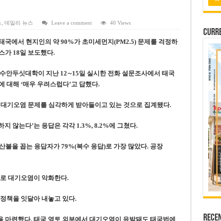
 연속 휴무 확정… 8월 29일~9월 2일
키이우, 탄도미사일 요격 실패…드론, 모스크바 집중 공격
스
,
데일리 뉴스
Leave a comment
40 Views
Curre
2026년 말 완공 목표
국에서 현지인의 약 90%가 초미세먼지(PM2.5) 문제를 걱정하
 난항
스가 18일 보도했다.
 세금 불복 청구 기각
 수안두싯대학이 지난 12∼15일 실시한 전화 설문조사에서 태국
지에 대해 ‘매우 우려스럽다’고 답했다.
5%가 대기오염 문제를 심각하게 받아들이고 있는 것으로 집계됐다.
 않는다’는 응답은 각각 1.3%, 8.2%에 그쳤다.
불을 꼽는 응답자가 79%(복수 응답)로 가장 많았다. 공장
으로 대기오염이 악화한다.
정책을 잇달아 내놓고 있다.
Rece
 마련했다. 태국 영토 외부에서 대기오염이 유발돼도 태국법에