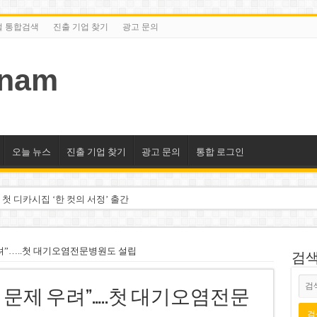
털 통합검색
진출 기업 찾기
광고 문의
tnam
오늘 뉴스
진출 기업 찾기
광고 문의
통합 로그인
 첫 디카시집 ‘한 컷의 서정’ 출간
세 상위 10곳 공개…절반은 국영기업
조2천억동, 2~3개월 조기 달성 자신”
우려”…..첫 대기오염전문병원도 설립
검색/
구계·북미 정치권 불신임 압박 직면
지 문제 우려”…..첫 대기오염전문
도 못 펴는 열악한 환경