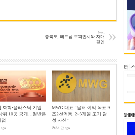
Next
충북도, 베트남 호찌민시와 자매
결연
테
 화학·플라스틱 기업
MWG 대표 “올해 이익 목표 9
상위 10곳 공개…절반은
조2천억동, 2~3개월 조기 달
SHIN
기업
성 자신”
ago
5시간 ago