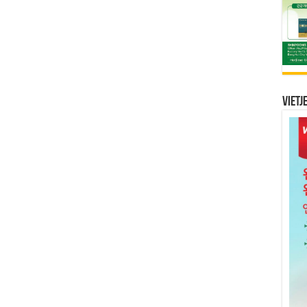
Vietj