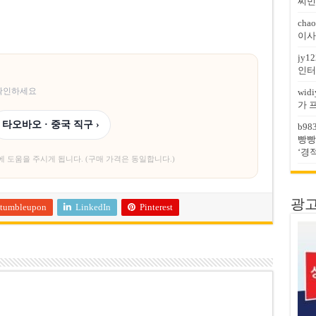
찌민
chao
이사
jy12
인터
 확인하세요
widi
가 
타오바오 · 중국 직구 ›
b98
빵빵
‘경
에 도움을 주시게 됩니다. (구매 가격은 동일합니다.)
광고문
tumbleupon
LinkedIn
Pinterest