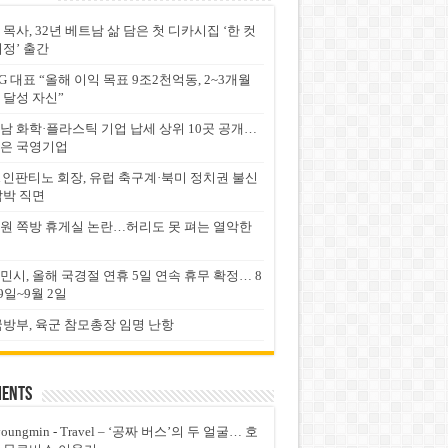
 목사, 32년 베트남 삶 담은 첫 디카시집 ‘한 컷
서정’ 출간
G 대표 “올해 이익 목표 9조2천억동, 2~3개월
 달성 자신”
남 화학·플라스틱 기업 납세 상위 10곳 공개…
은 국영기업
FA 인판티노 회장, 유럽 축구계·북미 정치권 불신
압박 직면
원 쪽방 휴게실 논란…허리도 못 펴는 열악한
민시, 올해 국경절 연휴 5일 연속 휴무 확정… 8
9일~9월 2일
국방부, 육군 참모총장 임명 난항
ents
youngmin
-
Travel – ‘공짜 버스’의 두 얼굴… 호