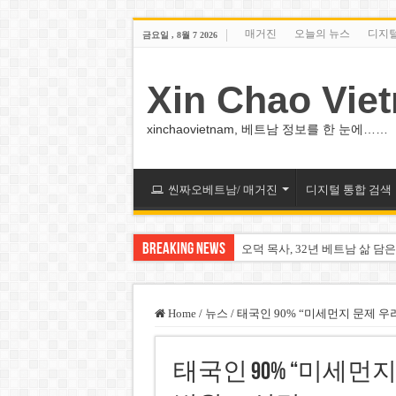
매거진
오늘의 뉴스
디지
금요일 , 8월 7 2026
Xin Chao Vie
xinchaovietnam, 베트남 정보를 한 눈에……
씬짜오베트남/ 매거진
디지털 통합 검색
Breaking News
오덕 목사, 32년 베트남 삶 담은
베트남 화학·플라스틱 기업 납
MWG 대표 “올해 이익 목표 9
Home
/
뉴스
/
태국인 90% “미세먼지 문제 
FIFA 인판티노 회장, 유럽 축
태국인 90% “미세먼
미화원 쪽방 휴게실 논란…허리