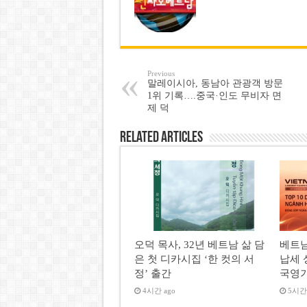
Previous
말레이시아, 동남아 관광객 방문
1위 기록….중국·인도 무비자 면
제 덕
Related Articles
오덕 목사, 32년 베트남 삶 담
베트남
은 첫 디카시집 ‘한 컷의 서
납세 
정’ 출간
국영
4시간 ago
5시간 