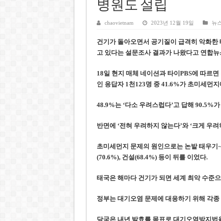
호찌민시, 올해 국경절 연휴 5일
병원도 설립
우크라이나 전황 1,623일: 
chaovietnam
2023년 12월 19일
뉴
호찌민 Đá Đỏ 수로 정비 사업, 
건기가 돌아오면서 공기질이 급격히 악화한 태
미 국방부, 육군 참모총장 임명
고 있다는 설문조사 결과가 나왔다
고 연합뉴
조세심판원, 배우 유연석 30억
18일 현지 매체 네이션과 타이PBS에 따르면
인 응답자 1천123명 중 41.6%가 초미세먼
48.9%는 ‘다소 우려스럽다’고 답해 90.
반면에 ‘전혀 우려하지 않는다’와 ‘크게 우려하지
초미세먼지 문제의 원인으로는 논밭 태우기·산
(70.6%), 건설(68.4%) 등이 뒤를 이었다.
태국은 해마다 건기가 되면 세계 최악 수준
정부는 대기오염 문제에 대응하기 위해 각종 
당국은 내년 발효를 목표로 대기오염방지법을