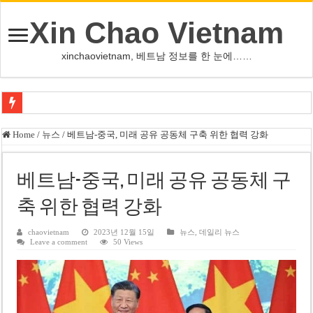
Xin Chao Vietnam
xinchaovietnam, 베트남 정보를 한 눈에……
오덕 목사, 32년 베트남 삶 담은 첫 디카시집 ‘한 컷의 서정’ 출간
Home
/
뉴스
/
베트남-중국, 미래 공유 공동체 구축 위한 협력 강화
베트남 화학·플라스틱 기업 납세 상위 10곳 공개…절반은 국영기업
MWG 대표 “올해 이익 목표 9조2천억동, 2~3개월 조기 달성 자신”
베트남-중국, 미래 공유 공동체 구
FIFA 인판티노 회장, 유럽 축구계·북미 정치권 불신임 압박 직면
축 위한 협력 강화
미화원 쪽방 휴게실 논란…허리도 못 펴는 열악한 환경
chaovietnam
2023년 12월 15일
뉴스
,
데일리 뉴스
Leave a comment
50 Views
호찌민시, 올해 국경절 연휴 5일 연속 휴무 확정… 8월 29일~9월 2일
우크라이나 전황 1,623일: 키이우, 탄도미사일 요격 실패…드론, 모스크바 집
호찌민 Đá Đỏ 수로 정비 사업, 2026년 말 완공 목표