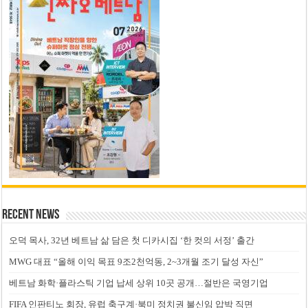
Recent News
오덕 목사, 32년 베트남 삶 담은 첫 디카시집 ‘한 컷의 서정’ 출간
MWG 대표 “올해 이익 목표 9조2천억동, 2~3개월 조기 달성 자신”
베트남 화학·플라스틱 기업 납세 상위 10곳 공개…절반은 국영기업
FIFA 인판티노 회장, 유럽 축구계·북미 정치권 불신임 압박 직면