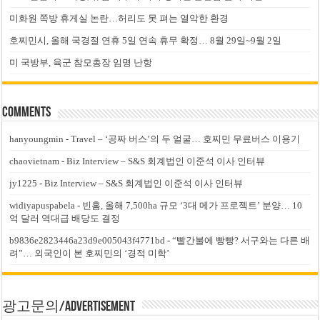
미화원 쪽방 휴게실 논란…허리도 못 펴는 열악한 환경
호찌민시, 올해 국경절 연휴 5일 연속 휴무 확정… 8월 29일~9월 2일
미 국방부, 육군 참모총장 임명 난항
Comments
hanyoungmin
-
Travel – ‘공짜 버스’의 두 얼굴… 호찌민 무료버스 이용기
chaovietnam
-
Biz Interview – S&S 회계법인 이준석 이사 인터뷰
jy1225
-
Biz Interview – S&S 회계법인 이준석 이사 인터뷰
widiyapuspabela
-
빈홈, 올해 7,500ha 규모 ‘3대 메가 프로젝트’ 분양… 10
억 달러 역대급 배당도 결정
b9836e2823446a23d9e005043f4771bd
-
“빨간불에 빵빵? 서구와는 다른 배
려”… 외국인이 본 호찌민의 ‘경적 미학’
광고문의/Advertisement