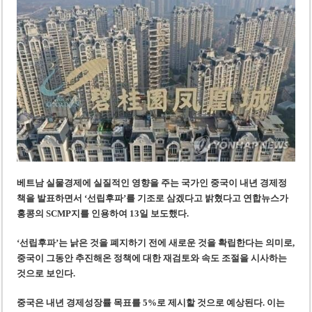
‘1,000억 달러 남북고속철 투자’ 호언장담 메콜로르 회장 체포
베트남 세무당국, 납세자 정보 공개 기준·절차 명확화
베트남 실물경제에 실질적인 영향을 주는 국가인
중국이 내년 경제정
책을 발표하면서 ‘선립후파’를 기조로 삼겠다고 밝혔다
고 연합뉴스가
홍콩의 SCMP지를 인용하여 13일 보도했다.
‘선립후파’는 낡은 것을 폐지하기 전에 새로운 것을 확립한다는 의미로,
중국이 그동안 추진해온 정책에 대한 재검토와 속도 조절을 시사하는
것으로 보인다.
중국은 내년 경제성장률 목표를 5%로 제시할 것으로 예상된다. 이는