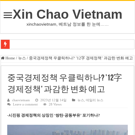
Xin Chao Vietnam
xinchaovietnam, 베트남 정보를 한 눈에……
쩐 타인 먼 베트남 국회의장 “외교 성과, 국가 위상 제고에 크게 기여”
Home
/
뉴스
/
중국경제정책 우클릭하나? ’12字 경제정책’ 과감한 변화 예고
싱가포르 하오마트, 마지막 프리미엄 매장 폐점… 적자·소송 악재 속 사업 축
베트남 은행 분기 순이익 1조 동 시대…비엣콤뱅크 등 5곳 돌파
중국경제정책 우클릭하나? ’12字
PNJ, 다이아몬드 밀수 여파에 2분기 적자… 10월 임시 주총 개최
경제정책’ 과감한 변화 예고
팜 녓 브엉 빈그룹 회장 딸, 그룹 계열사 경영에 첫 등장
chaovietnam
2023년 12월 14일
뉴스
,
데일리 뉴스
Leave a comment
28 Views
케펠, 투티엠 엠파이어시티 지분 전량 2억7000만 달러에 매각
-시진핑 경제정책의 상징인 ‘쌍탄·공동부유’ 포기하나?
베트남 MB은행, 2026년 수익 목표 자신…부동산 대출 비율 13% 고수
베트남주식 HAT, 15년 연속 현금 배당…주당 3,000동 지급