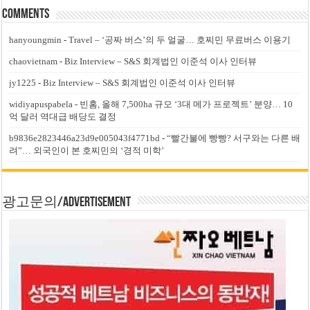
Comments
hanyoungmin
-
Travel – ‘공짜 버스’의 두 얼굴… 호찌민 무료버스 이용기
chaovietnam
-
Biz Interview – S&S 회계법인 이준석 이사 인터뷰
jy1225
-
Biz Interview – S&S 회계법인 이준석 이사 인터뷰
widiyapuspabela
-
빈홈, 올해 7,500ha 규모 ‘3대 메가 프로젝트’ 분양… 10
억 달러 역대급 배당도 결정
b9836e2823446a23d9e005043f4771bd
-
“빨간불에 빵빵? 서구와는 다른 배
려”… 외국인이 본 호찌민의 ‘경적 미학’
광고문의/Advertisement