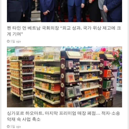
쩐 타인 먼 베트남 국회의장 “외교 성과, 국가 위상 제고에 크
게 기여”
1일 ago
싱가포르 하오마트, 마지막 프리미엄 매장 폐점… 적자·소송
악재 속 사업 축소
1일 ago