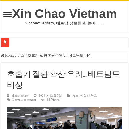
Xin Chao Vietnam
xinchaovietnam, 베트남 정보를 한 눈에……
오덕 목사, 32년 베트남 삶 담은 첫 디카시집 ‘한 컷의 서정’ 출간
Home
/
뉴스
/
호흡기 질환 확산 우려… 베트남도 비상
베트남 화학·플라스틱 기업 납세 상위 10곳 공개…절반은 국영기업
MWG 대표 “올해 이익 목표 9조2천억동, 2~3개월 조기 달성 자신”
호흡기 질환 확산 우려… 베트남도
FIFA 인판티노 회장, 유럽 축구계·북미 정치권 불신임 압박 직면
비상
미화원 쪽방 휴게실 논란…허리도 못 펴는 열악한 환경
chaovietnam
2023년 12월 7일
뉴스
,
데일리 뉴스
Leave a comment
38 Views
호찌민시, 올해 국경절 연휴 5일 연속 휴무 확정… 8월 29일~9월 2일
우크라이나 전황 1,623일: 키이우, 탄도미사일 요격 실패…드론, 모스크바 집
호찌민 Đá Đỏ 수로 정비 사업, 2026년 말 완공 목표