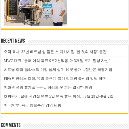
Recent News
오덕 목사, 32년 베트남 삶 담은 첫 디카시집 ‘한 컷의 서정’ 출간
MWG 대표 “올해 이익 목표 9조2천억동, 2~3개월 조기 달성 자신”
베트남 화학·플라스틱 기업 납세 상위 10곳 공개…절반은 국영기업
FIFA 인판티노 회장, 유럽 축구계·북미 정치권 불신임 압박 직면
미화원 쪽방 휴게실 논란…허리도 못 펴는 열악한 환경
호찌민시, 올해 국경절 연휴 5일 연속 휴무 확정… 8월 29일~9월 2일
미 국방부, 육군 참모총장 임명 난항
Comments