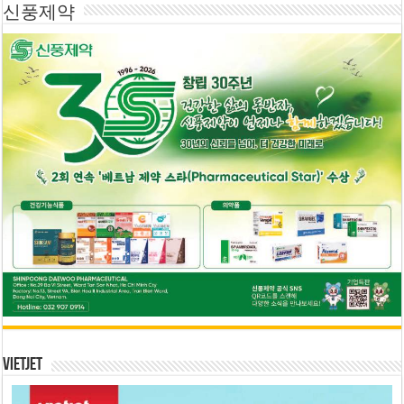
신풍제약
Vietjet