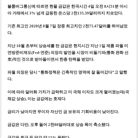
미 국방부, 육군 참모총장 임명 난항
블룸버그통신에 따르면 현물 금값은 한국시간 4일 오전 8시51분 아시
조세심판원, 배우 유연석 30억 세금 불복 청구 기각
아 거래에서 3% 넘게 급등한 온스당 2천135.39달러까지 치솟았다.
기존 최고인 2020년 8월 7일 장중 최고치인 2천75.47달러를 뛰어넘었
다.
지난 10월 초부터 상승세를 탄 금값은 현지시간 지난 1일 제롬 파월 미
연방준비제도(Fed·연준) 의장의 발언을 시장이 비둘기파(통화 완화 선
호)적인 것으로 받아들이면서 한층 탄력을 받았다.
파월 의장은 당시 “통화정책은 긴축적인 영역에 잘 들어갔다”고 말했
다.
이에 따라 달러화 가치가 급락하고 미 국채 이자도 크게 떨어졌는데(국
채값 상승), 이는 금값에는 호재다.
금리가 낮아지면 무이자 자산인 금 보유의 기회비용이 낮아진다.
금값은 다만, 오후 들어 2천80달러대로 상승 폭이 축소됐다.
금값은 최근 두 달간 약 15% 올랐다.