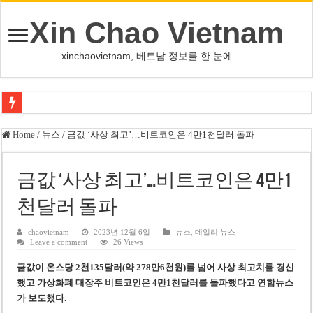
Xin Chao Vietnam
xinchaovietnam, 베트남 정보를 한 눈에……
오덕 목사, 32년 베트남 삶 담은 첫 디카시집 ‘한 컷의 서정’ 출간
Home
/
뉴스
/
금값 ‘사상 최고’…비트코인은 4만1천달러 돌파
베트남 화학·플라스틱 기업 납세 상위 10곳 공개…절반은 국영기업
MWG 대표 “올해 이익 목표 9조2천억동, 2~3개월 조기 달성 자신”
금값 ‘사상 최고’…비트코인은 4만1
FIFA 인판티노 회장, 유럽 축구계·북미 정치권 불신임 압박 직면
천달러 돌파
미화원 쪽방 휴게실 논란…허리도 못 펴는 열악한 환경
chaovietnam
2023년 12월 6일
뉴스
,
데일리 뉴스
Leave a comment
26 Views
호찌민시, 올해 국경절 연휴 5일 연속 휴무 확정… 8월 29일~9월 2일
금값이 온스당 2천135달러(약 278만6천원)를 넘어 사상 최고치를 경신
우크라이나 전황 1,623일: 키이우, 탄도미사일 요격 실패…드론, 모스크바 집
했고 가상화폐 대장주 비트코인은 4만1천달러를 돌파했다고 연합뉴스
호찌민 Đá Đỏ 수로 정비 사업, 2026년 말 완공 목표
가 보도했다.