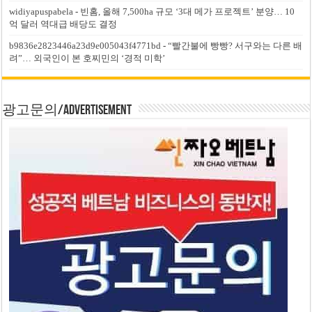
widiyapuspabela
-
빈홈, 올해 7,500ha 규모 ‘3대 메가 프로젝트’ 분양… 10
억 달러 역대급 배당도 결정
b9836e2823446a23d9e005043f4771bd
-
“빨간불에 빵빵? 서구와는 다른 배
려”… 외국인이 본 호찌민의 ‘경적 미학’
광고문의/Advertisement