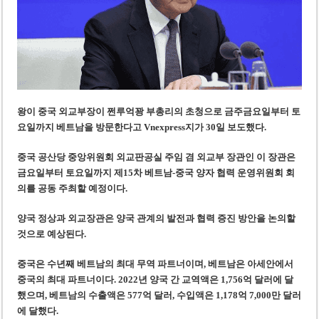
베트남, 8월부터 토지·측량 처벌 강화… 기획사 코뮌 위원장 과태료 상한 50배
호찌민시, 약 6,500㎡ 토지 용도변경 승인…리조트 개발 추진
왕이 중국 외교부장이 쩐루억꽝 부총리의 초청으로
금주
금요일부터 토
요일까지 베트남을 방문한다
고 Vnexpress지가 30일 보도했다.
중국 공산당 중앙위원회 외교판공실 주임 겸 외교부 장관인 이 장관은
금요일부터 토요일까지 제15차 베트남-중국 양자 협력 운영위원회 회
의를 공동 주최할 예정이다.
양국 정상과 외교장관은 양국 관계의 발전과 협력 증진 방안을 논의할
것으로 예상된다.
중국은 수년째 베트남의 최대 무역 파트너이며, 베트남은 아세안에서
중국의 최대 파트너이다. 2022년 양국 간 교역액은 1,756억 달러에 달
했으며, 베트남의 수출액은 577억 달러, 수입액은 1,178억 7,000만 달러
에 달했다.