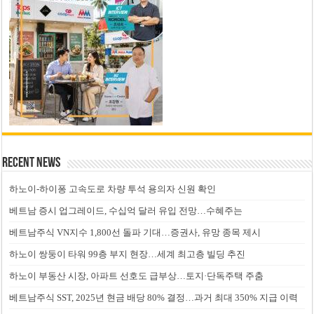
Recent News
하노이-하이퐁 고속도로 차량 투석 용의자 신원 확인
베트남 증시 업그레이드, 수십억 달러 유입 전망…수혜주는
베트남주식 VN지수 1,800선 돌파 기대…증권사, 유망 종목 제시
하노이 쌍둥이 타워 99층 부지 현장…세계 최고층 빌딩 추진
하노이 부동산 시장, 아파트 선호도 급부상…토지·단독주택 주춤
베트남주식 SST, 2025년 현금 배당 80% 결정…과거 최대 350% 지급 이력