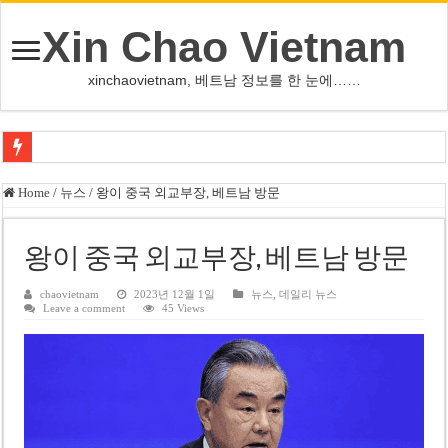
Xin Chao Vietnam
xinchaovietnam, 베트남 정보를 한 눈에……
하노이-하이퐁 고속도로 차량 투석 용의자 신원 확인
Home
/
뉴스
/
왕이 중국 외교부장, 베트남 방문
베트남 증시 업그레이드, 수십억 달러 유입 전망…수혜주는
베트남주식 VN지수 1,800선 돌파 기대…증권사, 유망 종목 제시
왕이 중국 외교부장, 베트남 방문
하노이 쌍둥이 타워 99층 부지 현장…세계 최고층 빌딩 추진
chaovietnam
2023년 12월 1일
뉴스
,
데일리 뉴스
Leave a comment
45 Views
하노이 부동산 시장, 아파트 선호도 급부상…토지·단독주택 주춤
베트남주식 SST, 2025년 현금 배당 80% 결정…과거 최대 350% 지급 이력
베트남 전자비자 사기 웹사이트 주의…외국인 여행자 피해 경보
호주 젯스타, 내년부터 기내 수납칸 이용 유료화