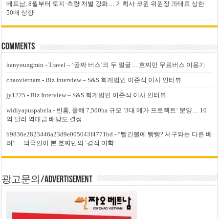
베트남, 8월부터 토지·측량 처벌 강화… 기획사 코뮌 위원장 과태료 상한
50배 상향
Comments
hanyoungmin
-
Travel – ‘공짜 버스’의 두 얼굴… 호찌민 무료버스 이용기
chaovietnam
-
Biz Interview – S&S 회계법인 이준석 이사 인터뷰
jy1225
-
Biz Interview – S&S 회계법인 이준석 이사 인터뷰
widiyapuspabela
-
빈홈, 올해 7,500ha 규모 ‘3대 메가 프로젝트’ 분양… 10
억 달러 역대급 배당도 결정
b9836e2823446a23d9e005043f4771bd
-
“빨간불에 빵빵? 서구와는 다른 배
려”… 외국인이 본 호찌민의 ‘경적 미학’
광고문의/Advertisement