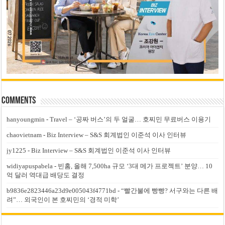
Comments
hanyoungmin
-
Travel – ‘공짜 버스’의 두 얼굴… 호찌민 무료버스 이용기
chaovietnam
-
Biz Interview – S&S 회계법인 이준석 이사 인터뷰
jy1225
-
Biz Interview – S&S 회계법인 이준석 이사 인터뷰
widiyapuspabela
-
빈홈, 올해 7,500ha 규모 ‘3대 메가 프로젝트’ 분양… 10
억 달러 역대급 배당도 결정
b9836e2823446a23d9e005043f4771bd
-
“빨간불에 빵빵? 서구와는 다른 배
려”… 외국인이 본 호찌민의 ‘경적 미학’