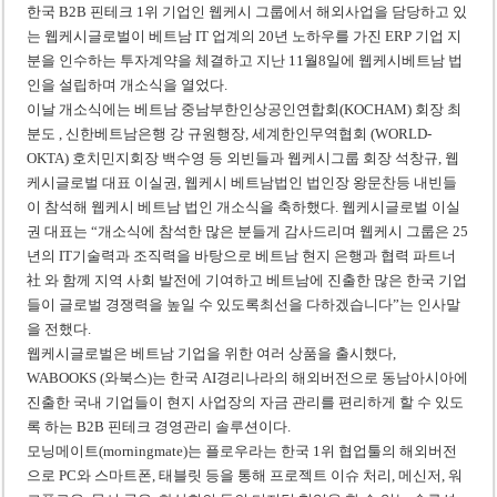
‘1,000억 달러 남북고속철 투자’ 호언장담 메콜로르 회장 체포
한국 B2B 핀테크 1위 기업인 웹케시 그룹에서 해외사업을 담당하고 있
는 웹케시글로벌이 베트남 IT 업계의 20년 노하우를 가진 ERP 기업 지
베트남 세무당국, 납세자 정보 공개 기준·절차 명확화
분을 인수하는 투자계약을 체결하고 지난 11월8일에 웹케시베트남 법
인을 설립하며 개소식을 열었다.
이날 개소식에는 베트남 중남부한인상공인연합회(KOCHAM) 회장 최
분도 , 신한베트남은행 강 규원행장, 세계한인무역협회 (WORLD-
OKTA) 호치민지회장 백수영 등 외빈들과 웹케시그룹 회장 석창규, 웹
케시글로벌 대표 이실권, 웹케시 베트남법인 법인장 왕문찬등 내빈들
이 참석해 웹케시 베트남 법인 개소식을 축하했다. 웹케시글로벌 이실
권 대표는 “개소식에 참석한 많은 분들게 감사드리며 웹케시 그룹은 25
년의 IT기술력과 조직력을 바탕으로 베트남 현지 은행과 협력 파트너
社 와 함께 지역 사회 발전에 기여하고 베트남에 진출한 많은 한국 기업
들이 글로벌 경쟁력을 높일 수 있도록최선을 다하겠습니다”는 인사말
을 전했다.
웹케시글로벌은 베트남 기업을 위한 여러 상품을 출시했다,
WABOOKS (와북스)는 한국 AI경리나라의 해외버전으로 동남아시아에
진출한 국내 기업들이 현지 사업장의 자금 관리를 편리하게 할 수 있도
록 하는 B2B 핀테크 경영관리 솔루션이다.
모닝메이트(morningmate)는 플로우라는 한국 1위 협업툴의 해외버전
으로 PC와 스마트폰, 태블릿 등을 통해 프로젝트 이슈 처리, 메신저, 워