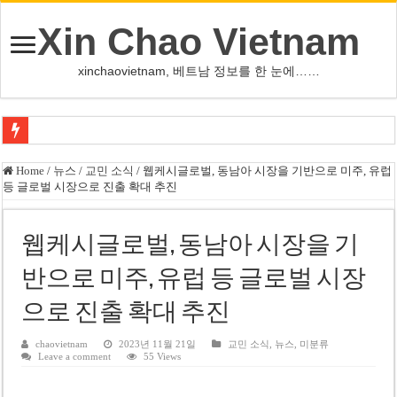
Xin Chao Vietnam
xinchaovietnam, 베트남 정보를 한 눈에……
쩐 타인 먼 베트남 국회의장 “외교 성과, 국가 위상 제고에 크게 기여”
Home
/
뉴스
/
교민 소식
/
웹케시글로벌, 동남아 시장을 기반으로 미주, 유럽
등 글로벌 시장으로 진출 확대 추진
싱가포르 하오마트, 마지막 프리미엄 매장 폐점… 적자·소송 악재 속 사업 축
베트남 은행 분기 순이익 1조 동 시대…비엣콤뱅크 등 5곳 돌파
웹케시글로벌, 동남아 시장을 기
PNJ, 다이아몬드 밀수 여파에 2분기 적자… 10월 임시 주총 개최
반으로 미주, 유럽 등 글로벌 시장
팜 녓 브엉 빈그룹 회장 딸, 그룹 계열사 경영에 첫 등장
으로 진출 확대 추진
케펠, 투티엠 엠파이어시티 지분 전량 2억7000만 달러에 매각
베트남 MB은행, 2026년 수익 목표 자신…부동산 대출 비율 13% 고수
chaovietnam
2023년 11월 21일
교민 소식
,
뉴스
,
미분류
Leave a comment
55 Views
베트남주식 HAT, 15년 연속 현금 배당…주당 3,000동 지급