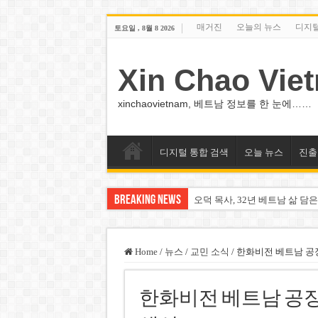
매거진
오늘의 뉴스
디지
토요일 , 8월 8 2026
Xin Chao Vie
xinchaovietnam, 베트남 정보를 한 눈에……
디지털 통합 검색
오늘 뉴스
진출
Breaking News
오덕 목사, 32년 베트남 삶 담은
베트남 화학·플라스틱 기업 납
MWG 대표 “올해 이익 목표 9
Home
/
뉴스
/
교민 소식
/
한화비전 베트남 공장,
FIFA 인판티노 회장, 유럽 축
한화비전 베트남 공장, 
미화원 쪽방 휴게실 논란…허리