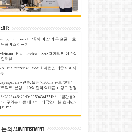
ents
youngmin
-
Travel – ‘공짜 버스’의 두 얼굴… 호
 무료버스 이용기
vietnam
-
Biz Interview – S&S 회계법인 이준석
 인터뷰
25
-
Biz Interview – S&S 회계법인 이준석 이사
뷰
yapuspabela
-
빈홈, 올해 7,500ha 규모 ‘3대 메
프로젝트’ 분양… 10억 달러 역대급 배당도 결정
36e2823446a23d9e005043f4771bd
-
“빨간불에
? 서구와는 다른 배려”… 외국인이 본 호찌민의
적 미학’
의/Advertisement