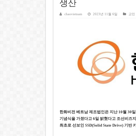
호찌민시, 올해 국경절 연휴 5일
생산
우크라이나 전황 1,623일: 
chaovietnam
2023년 11월 6일
교민
호찌민 Đá Đỏ 수로 정비 사업, 
미 국방부, 육군 참모총장 임명
조세심판원, 배우 유연석 30억
한화비전 베트남 제조법인은 지난 10월 30일
기념식을 가졌다고 6일 밝혔다
고 조선비즈지
최초로 선보인 SSD(Solid State Drive) 기