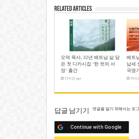
Related Articles
오덕 목사, 32년 베트남 삶 담
베트남
은 첫 디카시집 ‘한 컷의 서
납세 
정’ 출간
국영
15시간 ago
16시간
댓글을 달기 위해서는
로
답글 남기기
Continue with
Google