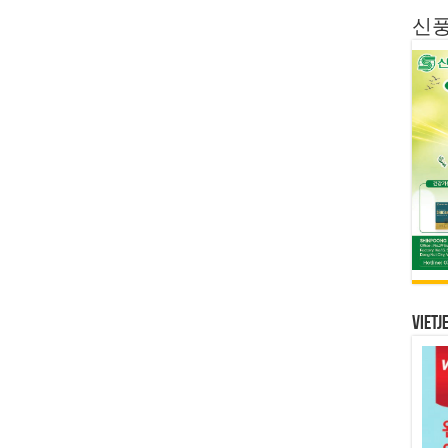
신
Vietj