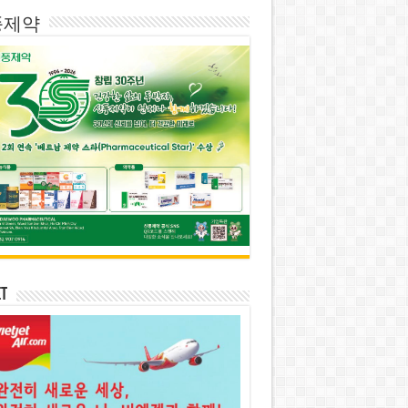
풍제약
et