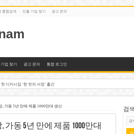
털 통합검색
진출 기업 찾기
광고 문의
tnam
 기업 찾기
광고 문의
통합 로그인
 첫 디카시집 ‘한 컷의 서정’ 출간
세 상위 10곳 공개…절반은 국영기업
조2천억동, 2~3개월 조기 달성 자신”
 가동 5년 만에 제품 1000만대 생산
검색/
구계·북미 정치권 불신임 압박 직면
가동 5년 만에 제품 1000만대
도 못 펴는 열악한 환경