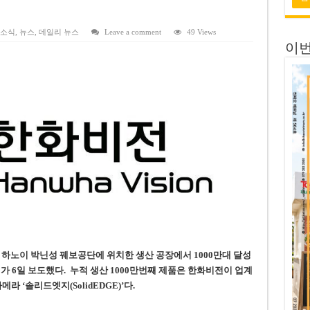
 연속 휴무 확정… 8월 29일~9월 2일
키이우, 탄도미사일 요격 실패…드론, 모스크바 집중 공격
 소식
,
뉴스
,
데일리 뉴스
Leave a comment
49 Views
이번
2026년 말 완공 목표
 난항
 세금 불복 청구 기각
 하노이 박닌성 꿰보공단에 위치한 생산 공장에서 1000만대 달성
가 6일 보도했다.
누적 생산 1000만번째 제품은 한화비전이 업계
반 카메라 ‘솔리드엣지(SolidEDGE)’다.