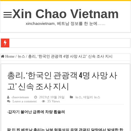
Xin Chao Vietnam
xinchaovietnam, 베트남 정보를 한 눈에……
오덕 목사, 32년 베트남 삶 담은 첫 디카시집 ‘한 컷의 서정’ 출간
Home
/
뉴스
/
총리, ‘한국인 관광객 4명 사망 사고’ 신속 조사 지시
베트남 화학·플라스틱 기업 납세 상위 10곳 공개…절반은 국영기업
MWG 대표 “올해 이익 목표 9조2천억동, 2~3개월 조기 달성 자신”
총리, ‘한국인 관광객 4명 사망 사
FIFA 인판티노 회장, 유럽 축구계·북미 정치권 불신임 압박 직면
고’ 신속 조사 지시
미화원 쪽방 휴게실 논란…허리도 못 펴는 열악한 환경
chaovietnam
2023년 10월 26일
뉴스
,
데일리 뉴스
Leave a comment
35 Views
호찌민시, 올해 국경절 연휴 5일 연속 휴무 확정… 8월 29일~9월 2일
-갑자기 불어난 급류에 차량 휩쓸려
우크라이나 전황 1,623일: 키이우, 탄도미사일 요격 실패…드론, 모스크바 집
호찌민 Đá Đỏ 수로 정비 사업, 2026년 말 완공 목표
팜 민 찐 베트남 총리는 남부 럼동성의 유명 관광지 달랏에서 발생한 한