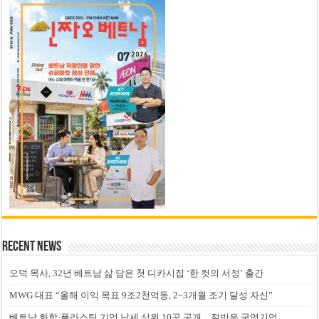
Recent News
오덕 목사, 32년 베트남 삶 담은 첫 디카시집 ‘한 컷의 서정’ 출간
MWG 대표 “올해 이익 목표 9조2천억동, 2~3개월 조기 달성 자신”
베트남 화학·플라스틱 기업 납세 상위 10곳 공개…절반은 국영기업