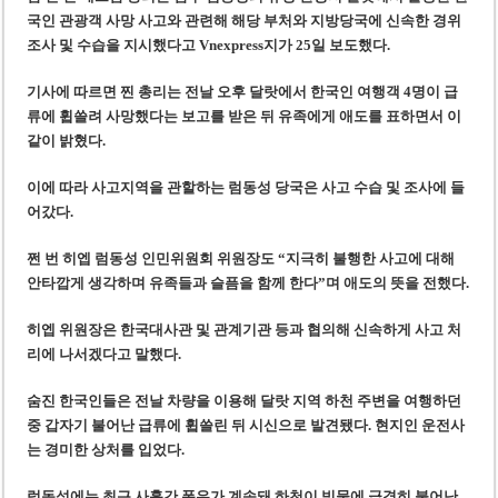
미 국방부, 육군 참모총장 임명 난항
국인 관광객 사망 사고와 관련해 해당 부처와 지방당국에 신속한 경위
조세심판원, 배우 유연석 30억 세금 불복 청구 기각
조사 및 수습을 지시했다
고 Vnexpress지가 25일 보도했다.
기사에 따르면
찐 총리는 전날 오후 달랏에서 한국인 여행객 4명이 급
류에 휩쓸려 사망했다는 보고를 받은 뒤 유족에게 애도를 표하면서 이
같이 밝혔다.
이에 따라 사고지역을 관할하는 럼동성 당국은 사고 수습 및 조사에 들
어갔다.
쩐 번 히엡 럼동성 인민위원회 위원장도 “지극히 불행한 사고에 대해
안타깝게 생각하며 유족들과 슬픔을 함께 한다”며 애도의 뜻을 전했다.
히엡 위원장은 한국대사관 및 관계기관 등과 협의해 신속하게 사고 처
리에 나서겠다고 말했다.
숨진 한국인들은 전날 차량을 이용해 달랏 지역 하천 주변을 여행하던
중 갑자기 불어난 급류에 휩쓸린 뒤 시신으로 발견됐다. 현지인 운전사
는 경미한 상처를 입었다.
럼동성에는 최근 사흘간 폭우가 계속돼 하천이 빗물에 급격히 불어난