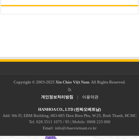
Copyright © 2003-2025
Xin Chào Việt Nam
. All Rights Reserved.
개인정보처리방침
|
이용약관
HANHOA CO., LTD (씬짜오베트남)
Add: 9th Fl, EBM Building, 683-685 Dien Bien Phu, W.25, Binh Thanh, HCMC
Tel: 028 3511 1075 / 95 | Mobile: 0908 225 000
Email: info@chaovietnam.co.kr