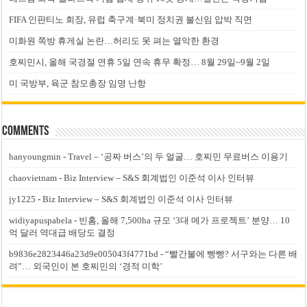
FIFA 인판티노 회장, 유럽 축구계·북미 정치권 불신임 압박 직면
미화원 쪽방 휴게실 논란…허리도 못 펴는 열악한 환경
호찌민시, 올해 국경절 연휴 5일 연속 휴무 확정… 8월 29일~9월 2일
미 국방부, 육군 참모총장 임명 난항
Comments
hanyoungmin
-
Travel – ‘공짜 버스’의 두 얼굴… 호찌민 무료버스 이용기
chaovietnam
-
Biz Interview – S&S 회계법인 이준석 이사 인터뷰
jy1225
-
Biz Interview – S&S 회계법인 이준석 이사 인터뷰
widiyapuspabela
-
빈홈, 올해 7,500ha 규모 ‘3대 메가 프로젝트’ 분양… 10
억 달러 역대급 배당도 결정
b9836e2823446a23d9e005043f4771bd
-
“빨간불에 빵빵? 서구와는 다른 배
려”… 외국인이 본 호찌민의 ‘경적 미학’