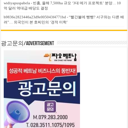
widiyapuspabela
-
빈홈, 올해 7,500ha 규모 ‘3대 메가 프로젝트’ 분양… 10
억 달러 역대급 배당도 결정
b9836e2823446a23d9e005043f4771bd
-
“빨간불에 빵빵? 서구와는 다른 배
려”… 외국인이 본 호찌민의 ‘경적 미학’
광고문의/Advertisement