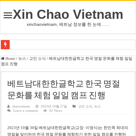
Xin Chao Vietnam
xinchaovietnam, 베트남 정보를 한 눈에……
오덕 목사, 32년 베트남 삶 담은 첫 디카시집 ‘한 컷의 서정’ 출간
Home
/
뉴스
/
교민 소식
/
베트남대한한글학교 한국 명절 문화를 체험 일일
캠프 진행
베트남 화학·플라스틱 기업 납세 상위 10곳 공개…절반은 국영기업
MWG 대표 “올해 이익 목표 9조2천억동, 2~3개월 조기 달성 자신”
베트남대한한글학교 한국 명절
FIFA 인판티노 회장, 유럽 축구계·북미 정치권 불신임 압박 직면
문화를 체험 일일 캠프 진행
미화원 쪽방 휴게실 논란…허리도 못 펴는 열악한 환경
호찌민시, 올해 국경절 연휴 5일 연속 휴무 확정… 8월 29일~9월 2일
chaovietnam
2023년 10월 27일
교민 소식
,
뉴스
Leave a comment
42 Views
우크라이나 전황 1,623일: 키이우, 탄도미사일 요격 실패…드론, 모스크바 집
호찌민 Đá Đỏ 수로 정비 사업, 2026년 말 완공 목표
2023년 10월 30일 베트남대한한글학교(교장: 이영식)는 한민족 최대의
명절을 맞이하여 한국 명절 문화를 체험하기 위한 일일 캠프를 진행하