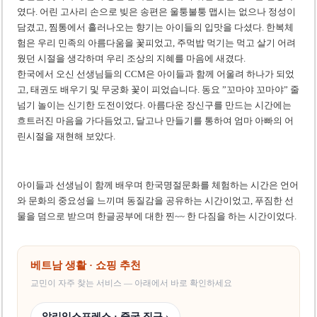
미 국방부, 육군 참모총장 임명 난항
였다. 어린 고사리 손으로 빚은 송편은 울퉁불퉁 맵시는 없으나 정성이
조세심판원, 배우 유연석 30억 세금 불복 청구 기각
담겼고, 찜통에서 흘러나오는 향기는 아이들의 입맛을 다셨다. 한복체
험은 우리 민족의 아름다움을 꽃피었고, 주먹밥 먹기는 먹고 살기 어려
웠던 시절을 생각하며 우리 조상의 지혜를 마음에 새겼다.
한국에서 오신 선생님들의 CCM은 아이들과 함께 어울려 하나가 되었
고, 태권도 배우기 및 무궁화 꽃이 피었습니다. 동요 ”꼬마야 꼬마야” 줄
넘기 놀이는 신기한 도전이었다. 아름다운 장신구를 만드는 시간에는
흐트러진 마음을 가다듬었고, 달고나 만들기를 통하여 엄마 아빠의 어
린시절을 재현해 보았다.
아이들과 선생님이 함께 배우며 한국명절문화를 체험하는 시간은 언어
와 문화의 중요성을 느끼며 동질감을 공유하는 시간이었고, 푸짐한 선
물을 덤으로 받으며 한글공부에 대한 찐~~ 한 다짐을 하는 시간이었다.
베트남 생활 · 쇼핑 추천
교민이 자주 찾는 서비스 — 아래에서 바로 확인하세요
알리익스프레스 · 중국 직구 ›