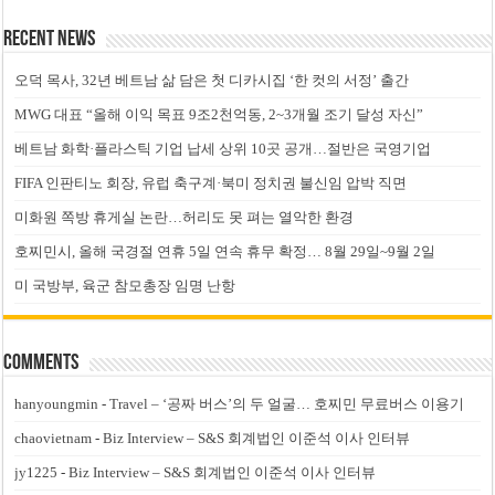
Recent News
오덕 목사, 32년 베트남 삶 담은 첫 디카시집 ‘한 컷의 서정’ 출간
MWG 대표 “올해 이익 목표 9조2천억동, 2~3개월 조기 달성 자신”
베트남 화학·플라스틱 기업 납세 상위 10곳 공개…절반은 국영기업
FIFA 인판티노 회장, 유럽 축구계·북미 정치권 불신임 압박 직면
미화원 쪽방 휴게실 논란…허리도 못 펴는 열악한 환경
호찌민시, 올해 국경절 연휴 5일 연속 휴무 확정… 8월 29일~9월 2일
미 국방부, 육군 참모총장 임명 난항
Comments
hanyoungmin
-
Travel – ‘공짜 버스’의 두 얼굴… 호찌민 무료버스 이용기
chaovietnam
-
Biz Interview – S&S 회계법인 이준석 이사 인터뷰
jy1225
-
Biz Interview – S&S 회계법인 이준석 이사 인터뷰