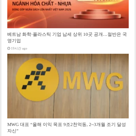
베트남 화학·플라스틱 기업 납세 상위 10곳 공개…절반은 국
영기업
19시간 ago
MWG 대표 “올해 이익 목표 9조2천억동, 2~3개월 조기 달성
자신”