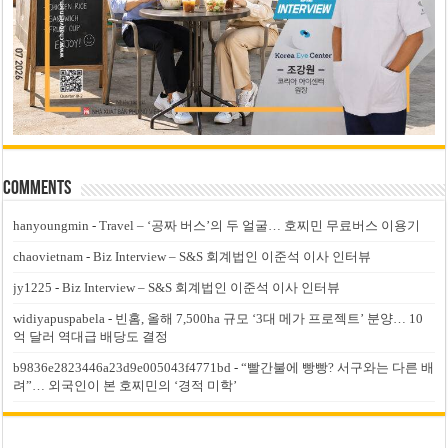
Comments
hanyoungmin
-
Travel – ‘공짜 버스’의 두 얼굴… 호찌민 무료버스 이용기
chaovietnam
-
Biz Interview – S&S 회계법인 이준석 이사 인터뷰
jy1225
-
Biz Interview – S&S 회계법인 이준석 이사 인터뷰
widiyapuspabela
-
빈홈, 올해 7,500ha 규모 ‘3대 메가 프로젝트’ 분양… 10
억 달러 역대급 배당도 결정
b9836e2823446a23d9e005043f4771bd
-
“빨간불에 빵빵? 서구와는 다른 배
려”… 외국인이 본 호찌민의 ‘경적 미학’