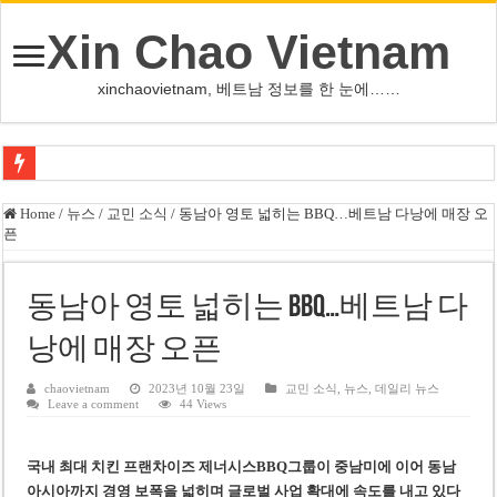
Xin Chao Vietnam
xinchaovietnam, 베트남 정보를 한 눈에……
오덕 목사, 32년 베트남 삶 담은 첫 디카시집 ‘한 컷의 서정’ 출간
Home
/
뉴스
/
교민 소식
/
동남아 영토 넓히는 BBQ…베트남 다낭에 매장 오
픈
베트남 화학·플라스틱 기업 납세 상위 10곳 공개…절반은 국영기업
MWG 대표 “올해 이익 목표 9조2천억동, 2~3개월 조기 달성 자신”
동남아 영토 넓히는 BBQ…베트남 다
FIFA 인판티노 회장, 유럽 축구계·북미 정치권 불신임 압박 직면
낭에 매장 오픈
미화원 쪽방 휴게실 논란…허리도 못 펴는 열악한 환경
호찌민시, 올해 국경절 연휴 5일 연속 휴무 확정… 8월 29일~9월 2일
chaovietnam
2023년 10월 23일
교민 소식
,
뉴스
,
데일리 뉴스
Leave a comment
44 Views
우크라이나 전황 1,623일: 키이우, 탄도미사일 요격 실패…드론, 모스크바 집
호찌민 Đá Đỏ 수로 정비 사업, 2026년 말 완공 목표
국내 최대 치킨 프랜차이즈 제너시스BBQ그룹이 중남미에 이어 동남
아시아까지 경영 보폭을 넓히며 글로벌 사업 확대에 속도를 내고 있다