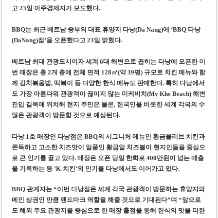
미 국방부, 육군 참모총장 임명 난항
고 23일 아주경제지가 보도했다.
조세심판원, 배우 유연석 30억 세금 불복 청구 기각
BBQ는 최근 베트남 중부의 대표 휴양지 다낭(Da Nang)에 ‘BBQ 다낭
(DaNang)점’을 오픈했다고 23일 밝혔다.
베트남 최대 관광도시이자 세계 6대 해변으로 꼽히는 다낭에 오픈한 이
번 매장은 총 2개 층에 전체 면적 128㎡(약 39평) 규모로 치킨 메뉴와 함
께 김치볶음밥, 떡볶이 등 다양한 한식 메뉴도 판매한다. 특히 다낭에서
도 가장 아름다워 관광객이 끊이지 않는 미케비치(My Khe Beach) 해변
진입 길목에 위치해 현지 주민은 물론, 한국인을 비롯한 세계 각국의 수
많은 관광객이 방문할 것으로 예상된다.
다낭 1호 매장인 다낭점은 BBQ의 시그니처 메뉴인 황금올리브 치킨과
쫀득하고 고소한 치즈맛이 일품인 황금알 치즈볼이 현지인들을 중심으
로 큰 인기를 끌고 있다. 매장은 오픈 당일 한화로 400만원이 넘는 매출
을 기록하는 등 ‘K-치킨’의 인기를 다낭에서도 이어가고 있다.
BBQ 관계자는 “이번 다낭점은 세계 각국 관광객이 방문하는 휴양지의
메인 상권인 만큼 랜드마크 역할을 해줄 것으로 기대된다”며 “앞으로
도 해외 주요 관광지를 중심으로 한 매장 출점을 통해 한식의 맛을 더한