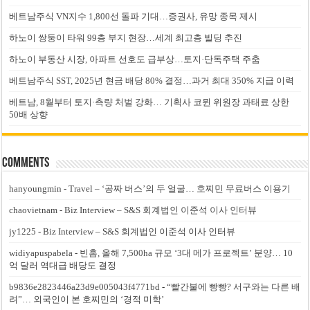
베트남주식 VN지수 1,800선 돌파 기대…증권사, 유망 종목 제시
하노이 쌍둥이 타워 99층 부지 현장…세계 최고층 빌딩 추진
하노이 부동산 시장, 아파트 선호도 급부상…토지·단독주택 주춤
베트남주식 SST, 2025년 현금 배당 80% 결정…과거 최대 350% 지급 이력
베트남, 8월부터 토지·측량 처벌 강화… 기획사 코뮌 위원장 과태료 상한
50배 상향
Comments
hanyoungmin
-
Travel – ‘공짜 버스’의 두 얼굴… 호찌민 무료버스 이용기
chaovietnam
-
Biz Interview – S&S 회계법인 이준석 이사 인터뷰
jy1225
-
Biz Interview – S&S 회계법인 이준석 이사 인터뷰
widiyapuspabela
-
빈홈, 올해 7,500ha 규모 ‘3대 메가 프로젝트’ 분양… 10
억 달러 역대급 배당도 결정
b9836e2823446a23d9e005043f4771bd
-
“빨간불에 빵빵? 서구와는 다른 배
려”… 외국인이 본 호찌민의 ‘경적 미학’