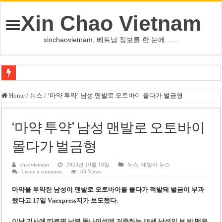
Xin Chao Vietnam
xinchaovietnam, 베트남 정보를 한 눈에……
하노이-하이퐁 고속도로 차량 투석 용의자 신원 확인
Home
/
뉴스
/
‘마약 투약’ 남성 맨발로 오토바이 몰다가 벌금형
베트남 증시 업그레이드, 수십억 달러 유입 전망…수혜주는
베트남주식 VN지수 1,800선 돌파 기대…증권사, 유망 종목 제시
‘마약 투약’ 남성 맨발로 오토바이
하노이 쌍둥이 타워 99층 부지 현장…세계 최고층 빌딩 추진
몰다가 벌금형
하노이 부동산 시장, 아파트 선호도 급부상…토지·단독주택 주춤
chaovietnam
2023년 10월 18일
뉴스
,
데일리 뉴스
Leave a comment
43 Views
베트남주식 SST, 2025년 현금 배당 80% 결정…과거 최대 350% 지급 이력
마약을 투약한 남성이 맨발로 오토바이를 몰다가 적발돼 벌금이 부과
베트남 전자비자 사기 웹사이트 주의…외국인 여행자 피해 경보
됐다
고 17일 Vnexpress지가 보도했다.
호주 젯스타, 내년부터 기내 수납칸 이용 유료화
이날 기사에 따르면
남부 동나이성에 거주하는 18세 남성인 보 반 떰은