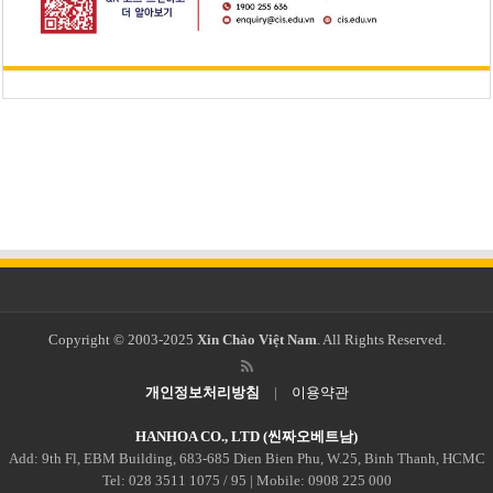
Copyright © 2003-2025
Xin Chào Việt Nam
. All Rights Reserved.
개인정보처리방침
|
이용약관
HANHOA CO., LTD (씬짜오베트남)
Add: 9th Fl, EBM Building, 683-685 Dien Bien Phu, W.25, Binh Thanh, HCMC
Tel: 028 3511 1075 / 95 | Mobile: 0908 225 000