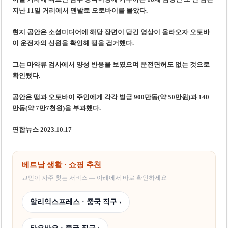
베트남, 8월부터 토지·측량 처벌 강화… 기획사 코뮌 위원장 과태료 상한 50배
지난 11일 거리에서 맨발로 오토바이를 몰았다.
호찌민시, 약 6,500㎡ 토지 용도변경 승인…리조트 개발 추진
현지 공안은 소셜미디어에 해당 장면이 담긴 영상이 올라오자 오토바
이 운전자의 신원을 확인해 떰을 검거했다.
그는 마약류 검사에서 양성 반응을 보였으며 운전면허도 없는 것으로
확인됐다.
공안은 떰과 오토바이 주인에게 각각 벌금 900만동(약 50만원)과 140
만동(약 7만7천원)을 부과했다.
연합뉴스 2023.10.17
베트남 생활 · 쇼핑 추천
교민이 자주 찾는 서비스 — 아래에서 바로 확인하세요
알리익스프레스 · 중국 직구 ›