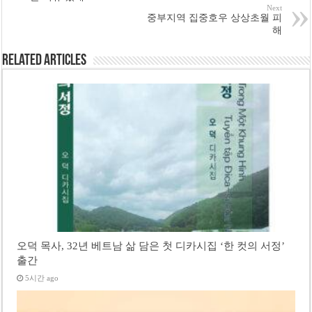
Next
중부지역 집중호우 상상초월 피
해
Related Articles
오덕 목사, 32년 베트남 삶 담은 첫 디카시집 ‘한 컷의 서정’
출간
5시간 ago