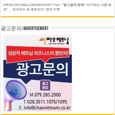
b9836e2823446a23d9e005043f4771bd
-
“빨간불에 빵빵? 서구와는 다른 배
려”… 외국인이 본 호찌민의 ‘경적 미학’
광고문의/Advertisement