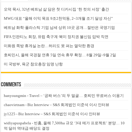
오덕 목사, 32년 베트남 삶 담은 첫 디카시집 ‘한 컷의 서정’ 출간
MWG 대표 “올해 이익 목표 9조2천억동, 2~3개월 조기 달성 자신”
베트남 화학·플라스틱 기업 납세 상위 10곳 공개…절반은 국영기업
FIFA 인판티노 회장, 유럽 축구계·북미 정치권 불신임 압박 직면
미화원 쪽방 휴게실 논란…허리도 못 펴는 열악한 환경
호찌민시, 올해 국경절 연휴 5일 연속 휴무 확정… 8월 29일~9월 2일
미 국방부, 육군 참모총장 임명 난항
Comments
hanyoungmin
-
Travel – ‘공짜 버스’의 두 얼굴… 호찌민 무료버스 이용기
chaovietnam
-
Biz Interview – S&S 회계법인 이준석 이사 인터뷰
jy1225
-
Biz Interview – S&S 회계법인 이준석 이사 인터뷰
widiyapuspabela
-
빈홈, 올해 7,500ha 규모 ‘3대 메가 프로젝트’ 분양… 10
억 달러 역대급 배당도 결정