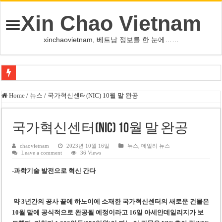
Xin Chao Vietnam
xinchaovietnam, 베트남 정보를 한 눈에……
오덕 목사, 32년 베트남 삶 담은 첫 디카시집 ‘한 컷의 서정’ 출간
Home
/
뉴스
/
국가혁신센터(NIC) 10월 말 완공
베트남 화학·플라스틱 기업 납세 상위 10곳 공개…절반은 국영기업
MWG 대표 “올해 이익 목표 9조2천억동, 2~3개월 조기 달성 자신”
국가혁신센터(NIC) 10월 말 완공
FIFA 인판티노 회장, 유럽 축구계·북미 정치권 불신임 압박 직면
chaovietnam
2023년 10월 16일
뉴스
,
데일리 뉴스
Leave a comment
36 Views
미화원 쪽방 휴게실 논란…허리도 못 펴는 열악한 환경
-과학기술 발전으로 혁신 간다
호찌민시, 올해 국경절 연휴 5일 연속 휴무 확정… 8월 29일~9월 2일
우크라이나 전황 1,623일: 키이우, 탄도미사일 요격 실패…드론, 모스크바 집
약 3년간의 공사 끝에 하노이에 소재한 국가혁신센터의 새로운 건물은
호찌민 Đá Đỏ 수로 정비 사업, 2026년 말 완공 목표
10월 말에 공식적으로 완공될 예정이라고 16일 아세안데일리지가 보