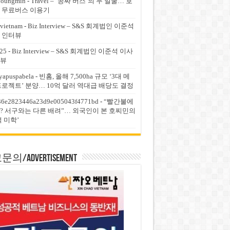
youngmin
-
Travel – ‘공짜 버스’의 두 얼굴… 호
 무료버스 이용기
vietnam
-
Biz Interview – S&S 회계법인 이준석
 인터뷰
25
-
Biz Interview – S&S 회계법인 이준석 이사
뷰
yapuspabela
-
빈홈, 올해 7,500ha 규모 ‘3대 메
프로젝트’ 분양… 10억 달러 역대급 배당도 결정
36e2823446a23d9e005043f4771bd
-
“빨간불에
? 서구와는 다른 배려”… 외국인이 본 호찌민의
적 미학’
의/Advertisement