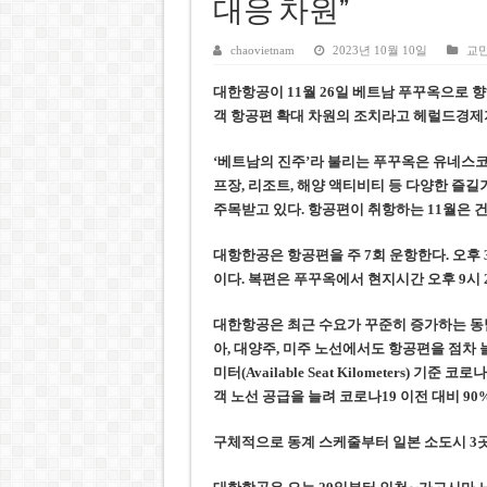
베트남주식 SST, 2025년 현금
대응 차원”
베트남 전자비자 사기 웹사이트
chaovietnam
2023년 10월 10일
교민
호주 젯스타, 내년부터 기내 수
대한항공이
11월
26일 베트남 푸꾸옥으로 
베트남, 8월부터 토지·측량 처
객 항공편 확대 차원의 조치
라고 헤럴드경제지
호찌민시, 약 6,500㎡ 토지 
‘베트남의 진주’라 불리는 푸꾸옥은 유네스코
프장, 리조트, 해양 액티비티 등 다양한 즐길
주목받고 있다. 항공편이 취항하는 11월은 
대항한공은 항공편을 주 7회 운항한다. 오후 
이다. 복편은 푸꾸옥에서 현지시간 오후 9시 
대한항공은 최근 수요가 꾸준히 증가하는 동남
아, 대양주, 미주 노선에서도 항공편을 점차 
미터(Available Seat Kilometers) 
객 노선 공급을 늘려 코로나19 이전 대비 9
구체적으로 동계 스케줄부터 일본 소도시 3곳