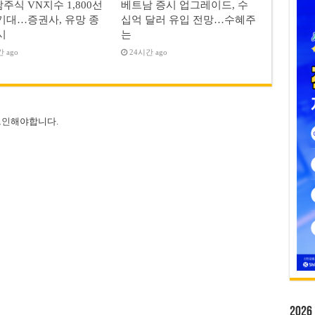
주식 VN지수 1,800선
베트남 증시 업그레이드, 수
기대…증권사, 유망 종
십억 달러 유입 전망…수혜주
시
는
 ago
24시간 ago
그인
해야합니다.
20