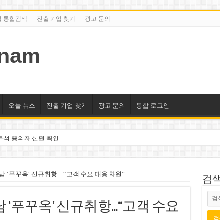
털 통합검색
진출 기업 찾기
광고 문의
tnam
오늘 뉴스
진출 기업 찾기
광고 문의
통합 로그인
투석 용의자 신원 확인
억 달러 유입 전망…수혜주는
돌파 기대…증권사, 유망 종목 제시
남 ‘푸꾸옥’ 신규취항…“고객 수요 대응 차원”
검색/
 현장…세계 최고층 빌딩 추진
 ‘푸꾸옥’ 신규취항…“고객 수요
선호도 급부상…토지·단독주택 주춤