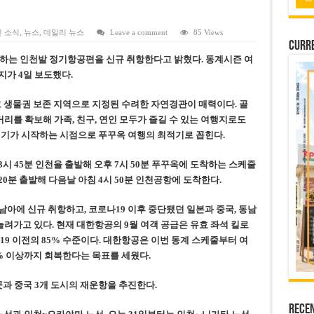
 배당 80% 결정…과거 최대 350% 지급 이력
 주의…외국인 여행자 피해 경보
 소식
,
뉴스
,
데일리 뉴스
Leave a comment
85 Views
Curre
납칸 이용 유료화
향하는 인천발 정기항공편을 신규 취항한다고 밝혔다. 동계시즌 여
벌 강화… 기획사 코뮌 위원장 과태료 상한 50배 상향
가 4일 보도했다.
용도변경 승인…리조트 개발 추진
 생물권 보존 지역으로 지정된 수려한 자연경관이 매력이다. 골
거리를 확보해 가족, 친구, 연인 모두가 즐길 수 있는 여행지로도
건기가 시작하는 시점으로 푸꾸옥 여행의 최적기로 꼽힌다.
3시 45분 인천을 출발해 오후 7시 50분 푸꾸옥에 도착하는 스케줄
20분 출발해 다음날 아침 4시 50분 인천공항에 도착한다.
아에 신규 취항하고, 코로나19 이후 중단됐던 일본과 중국, 동남
늘려가고 있다. 현재 대한항공의 9월 여객 공급은 유효 좌석 킬로
기준 코로나19 이전의 85% 수준이다. 대한항공은 이번 동계 스케줄부터 여
0% 이상까지 회복한다는 목표를 세웠다.
과 중국 3개 도시의 재운항을 추진한다.
Rece