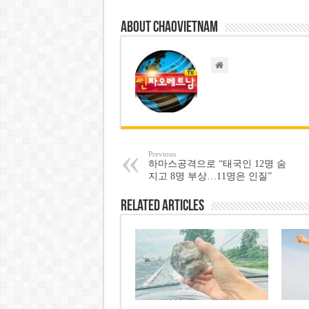
About chaovietnam
Previous
하마스공격으로 “태국인 12명 숨
지고 8명 부상…11명은 인질”
Related Articles