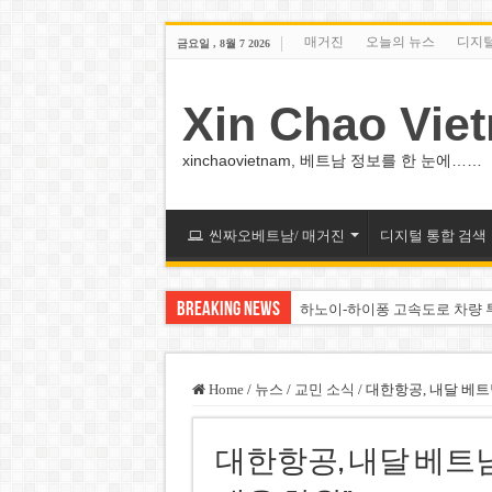
매거진
오늘의 뉴스
디지
금요일 , 8월 7 2026
Xin Chao Vie
xinchaovietnam, 베트남 정보를 한 눈에……
씬짜오베트남/ 매거진
디지털 통합 검색
Breaking News
하노이-하이퐁 고속도로 차량 
베트남 증시 업그레이드, 수십
베트남주식 VN지수 1,800선 
Home
/
뉴스
/
교민 소식
/
대한항공, 내달 베트
하노이 쌍둥이 타워 99층 부지
대한항공, 내달 베트남
하노이 부동산 시장, 아파트 