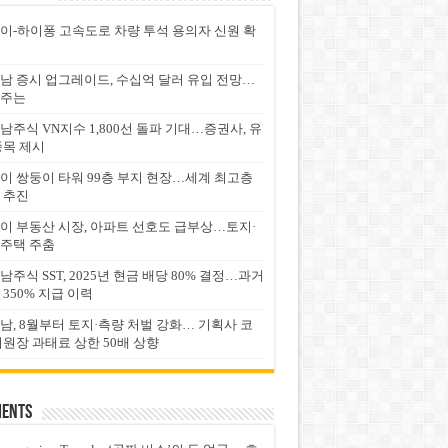
이-하이퐁 고속도로 차량 투석 용의자 신원 확
남 증시 업그레이드, 수십억 달러 유입 전망…
주는
남주식 VN지수 1,800선 돌파 기대…증권사, 유
종목 제시
이 쌍둥이 타워 99층 부지 현장…세계 최고층
 추진
이 부동산 시장, 아파트 선호도 급부상…토지·
주택 주춤
남주식 SST, 2025년 현금 배당 80% 결정…과거
 350% 지급 이력
남, 8월부터 토지·측량 처벌 강화… 기획사 코
위원장 과태료 상한 50배 상향
ents