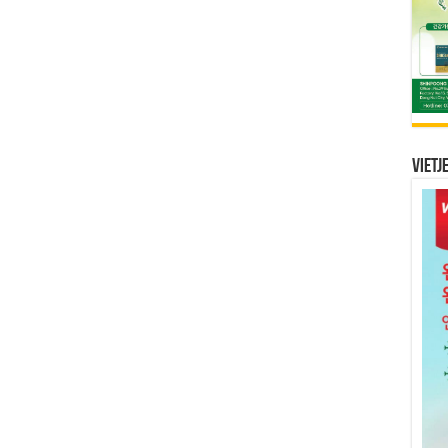
Vietj