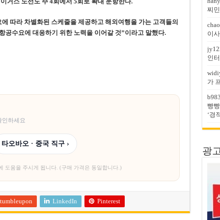
han
이거스 노선도 주 4회에서 5회로 확대 운항한다.
찌민
요에 따라 차별화된 스케줄을 제공하고 해외여행을 가는 고객들의
chao
 항공수요에 대응하기 위한 노력을 이어갈 것”이라고 말했다.
이사
jy12
인터
widi
가 
b98
빵빵
‘경
 확인하세요
타오바오 · 중국 직구 ›
광고문
에 도움을 주시게 됩니다. (구매 가격은 동일합니다.)
tumbleupon
LinkedIn
Pinterest