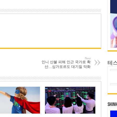
Next
인니 산불 피해 인근 국가로 확
테
산…싱가포르도 대기질 악화
SHIN