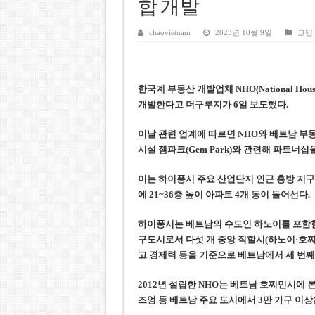
호찌민시, 올해 국경절 연휴 5일
합 개발
우크라이나 전황 1,623일: 
chaovietnam
2023년 10월 9일
교민
호찌민 Đá Đỏ 수로 정비 사업, 
미 국방부, 육군 참모총장 임명
한국계 부동산 개발업체 NHO(National Hou
조세심판원, 배우 유연석 30억
개발한다고 더구루지가 6일 보도했다.
이날 관련 업계에 따르면 NHO와 베트남 
시설 젬파크(Gem Park)와 관련해 파트너십
이는 하이퐁시 주요 산업단지 인근 홍방 지구
에 21~36층 높이 아파트 4개 동이 들어선다.
하이퐁시는 베트남의 수도인 하노이를 포함한
구도시로서 다섯 개 중앙 직할시(하노이·호찌민
고 경제력 등을 기준으로 베트남에서 세 번째
2012년 설립한 NHO는 베트남 호찌민시에 
즈엉 등 베트남 주요 도시에서 3만 가구 이상