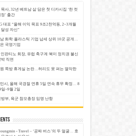
 목사, 32년 베트남 삶 담은 첫 디카시집 ‘한 컷
서정’ 출간
G 대표 “올해 이익 목표 9조2천억동, 2~3개월
 달성 자신”
남 화학·플라스틱 기업 납세 상위 10곳 공개…
은 국영기업
FA 인판티노 회장, 유럽 축구계·북미 정치권 불신
압박 직면
원 쪽방 휴게실 논란…허리도 못 펴는 열악한
민시, 올해 국경절 연휴 5일 연속 휴무 확정… 8
9일~9월 2일
국방부, 육군 참모총장 임명 난항
ents
youngmin
-
Travel – ‘공짜 버스’의 두 얼굴… 호