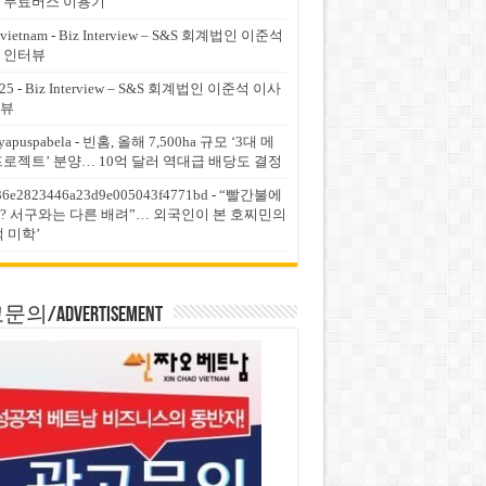
 무료버스 이용기
vietnam
-
Biz Interview – S&S 회계법인 이준석
 인터뷰
25
-
Biz Interview – S&S 회계법인 이준석 이사
뷰
yapuspabela
-
빈홈, 올해 7,500ha 규모 ‘3대 메
프로젝트’ 분양… 10억 달러 역대급 배당도 결정
36e2823446a23d9e005043f4771bd
-
“빨간불에
? 서구와는 다른 배려”… 외국인이 본 호찌민의
적 미학’
의/Advertisement