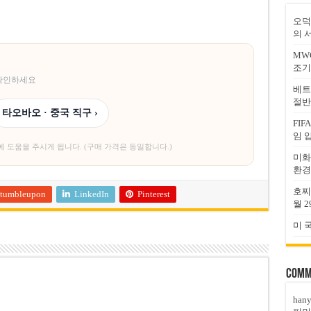
오덕
의 
MW
조기
 확인하세요
베트
절반
타오바오 · 중국 직구 ›
FI
임 
에 도움을 주시게 됩니다. (구매 가격은 동일합니다.)
미화
환경
호찌
tumbleupon
LinkedIn
Pinterest
월 2
미 
Comm
han