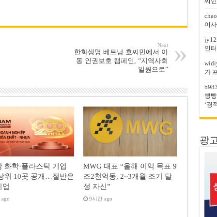
찌민
chao
이사
jy12
Next
인터
한화생명 베트남 호찌민에서 아
동 인권보호 캠페인, “지역사회
widi
일원으로”
가 
b98
빵빵
‘경
광고문
 화학·플라스틱 기업
MWG 대표 “올해 이익 목표 9
상위 10곳 공개…절반은
조2천억동, 2~3개월 조기 달
기업
성 자신”
ago
9시간 ago