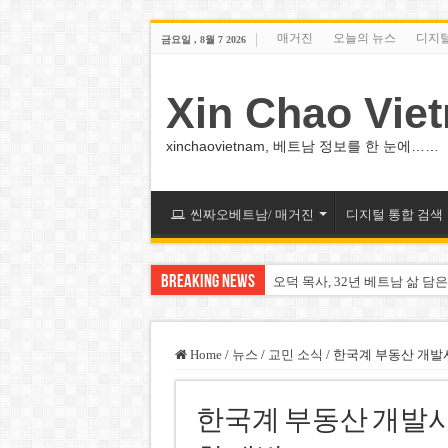
매거진
오늘의 뉴스
디지
금요일 , 8월 7 2026
Xin Chao Vie
xinchaovietnam, 베트남 정보를 한 눈에……
씬짜오베트남/ 매거진
디지털 통합 검색
Breaking News
오덕 목사, 32년 베트남 삶 담은
베트남 화학·플라스틱 기업 납
MWG 대표 “올해 이익 목표 9
Home
/
뉴스
/
교민 소식
/
한국계 부동산 개발사
FIFA 인판티노 회장, 유럽 축
한국계 부동산 개발사 
미화원 쪽방 휴게실 논란…허리