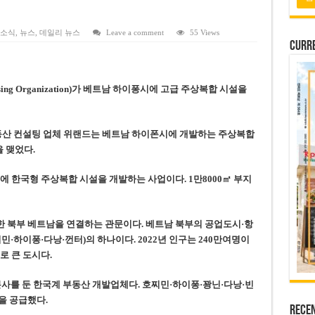
 연속 휴무 확정… 8월 29일~9월 2일
키이우, 탄도미사일 요격 실패…드론, 모스크바 집중 공격
 소식
,
뉴스
,
데일리 뉴스
Leave a comment
55 Views
Curre
2026년 말 완공 목표
 난항
sing Organization)가 베트남 하이퐁시에 고급 주상복합 시설을
 세금 불복 청구 기각
부동산 컨설팅 업체 위랜드는 베트남 하이폰시에 개발하는 주상복합
을 맺었다.
에 한국형 주상복합 시설을 개발하는 사업이다. 1만8000㎡ 부지
 북부 베트남을 연결하는 관문이다. 베트남 북부의 공업도시·항
·하이퐁·다낭·껀터)의 하나이다. 2022년 인구는 240만여명이
로 큰 도시다.
본사를 둔 한국계 부동산 개발업체다. 호찌민·하이퐁·꽝닌·다낭·빈
을 공급했다.
Rece