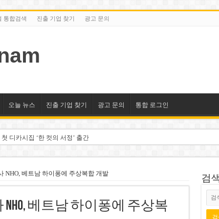
털 통합검색
진출 기업 찾기
광고 문의
tnam
오늘 뉴스
진출 기업 찾기
광고 문의
통합 로그인
 첫 디카시집 ‘한 컷의 서정’ 출간
세 상위 10곳 공개…절반은 국영기업
조2천억동, 2~3개월 조기 달성 자신”
 NHO, 베트남 하이퐁에 주상복합 개발
검색/
구계·북미 정치권 불신임 압박 직면
NHO, 베트남 하이퐁에 주상복
도 못 펴는 열악한 환경