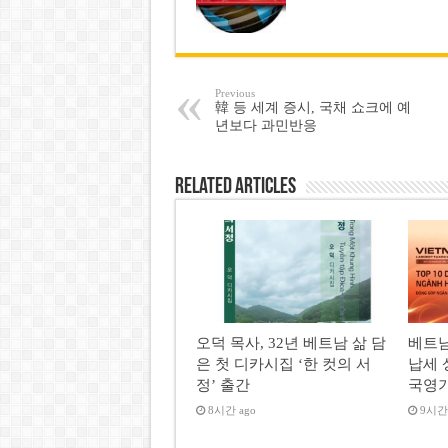
Previous
韓 등 세계 증시, 국채 쇼크에 예
년보다 과민반응
Related Articles
오덕 목사, 32년 베트남 삶 담
베트남
은 첫 디카시집 ‘한 컷의 서
납세 
정’ 출간
국영
8시간 ago
9시간 