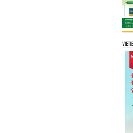
Vietj