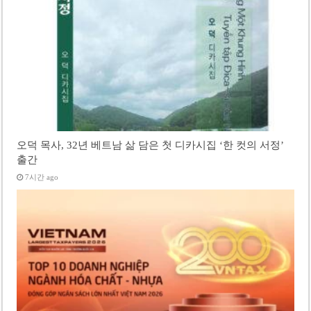
오덕 목사, 32년 베트남 삶 담은 첫 디카시집 ‘한 컷의 서정’
출간
7시간 ago