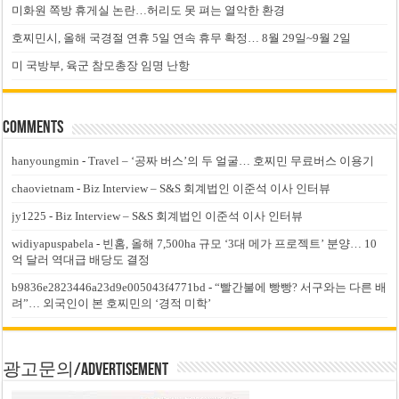
미화원 쪽방 휴게실 논란…허리도 못 펴는 열악한 환경
호찌민시, 올해 국경절 연휴 5일 연속 휴무 확정… 8월 29일~9월 2일
미 국방부, 육군 참모총장 임명 난항
Comments
hanyoungmin
-
Travel – ‘공짜 버스’의 두 얼굴… 호찌민 무료버스 이용기
chaovietnam
-
Biz Interview – S&S 회계법인 이준석 이사 인터뷰
jy1225
-
Biz Interview – S&S 회계법인 이준석 이사 인터뷰
widiyapuspabela
-
빈홈, 올해 7,500ha 규모 ‘3대 메가 프로젝트’ 분양… 10
억 달러 역대급 배당도 결정
b9836e2823446a23d9e005043f4771bd
-
“빨간불에 빵빵? 서구와는 다른 배
려”… 외국인이 본 호찌민의 ‘경적 미학’
광고문의/Advertisement