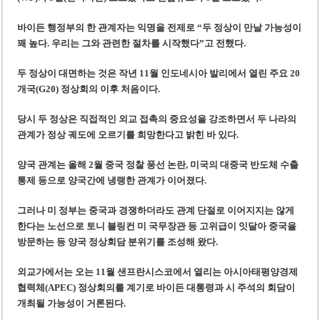
미 국방부, 육군 참모총장 임명 난항
조세심판원, 배우 유연석 30억 세금 불복 청구 기각
바이든 행정부의 한 관계자는 익명을 전제로 “두 정상이 만날 가능성이
꽤 높다. 우리는 그와 관련한 절차를 시작했다”고 전했다.
두 정상이 대면하는 것은 작년 11월 인도네시아 발리에서 열린 주요 20
개국(G20) 정상회의 이후 처음이다.
당시 두 정상은 직접적인 외교 접촉의 중요성을 강조하면서 두 나라의
관계가 정상 궤도에 오르기를 희망한다고 밝힌 바 있다.
양국 관계는 올해 2월 중국 정찰 풍선 논란, 미국의 대중국 반도체 수출
통제 등으로 양국간에 냉랭한 관계가 이어졌다.
그러나 미 정부는 중국과 경쟁하더라도 관계 단절로 이어지지는 않게
한다는 노선으로 토니 블링컨 미 국무장관 등 고위급이 잇달아 중국을
방문하는 등 양국 정상회담 분위기를 조성해 왔다.
외교가에서는 오는 11월 샌프란시스코에서 열리는 아시아태평양경제
협력체(APEC) 정상회의를 계기로 바이든 대통령과 시 주석의 회담이
개최될 가능성이 거론된다.