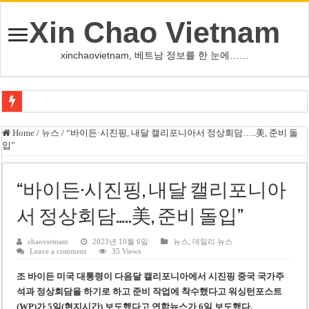
Xin Chao Vietnam
xinchaovietnam, 베트남 정보를 한 눈에……
오덕 목사, 32년 베트남 삶 담은 첫 디카시집 ‘한 컷의 서정’ 출간
Home
/
뉴스
/
“바이든·시진핑, 내달 캘리포니아서 정상회담…..美, 준비 돌
입”
베트남 화학·플라스틱 기업 납세 상위 10곳 공개…절반은 국영기업
MWG 대표 “올해 이익 목표 9조2천억동, 2~3개월 조기 달성 자신”
“바이든·시진핑, 내달 캘리포니아
FIFA 인판티노 회장, 유럽 축구계·북미 정치권 불신임 압박 직면
서 정상회담…..美, 준비 돌입”
미화원 쪽방 휴게실 논란…허리도 못 펴는 열악한 환경
호찌민시, 올해 국경절 연휴 5일 연속 휴무 확정… 8월 29일~9월 2일
chaovietnam
2023년 10월 6일
뉴스
,
데일리 뉴스
Leave a comment
35 Views
우크라이나 전황 1,623일: 키이우, 탄도미사일 요격 실패…드론, 모스크바 집
조 바이든 미국 대통령이 다음달 캘리포니아에서 시진핑 중국 국가주
호찌민 Đá Đỏ 수로 정비 사업, 2026년 말 완공 목표
석과 정상회담을 하기로 하고 준비 작업에 착수했다고 워싱턴포스트
(WP)가 5일(현지시간) 보도했다
고 연합뉴스가 6일 보도했다.