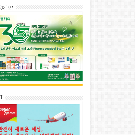
풍제약
et