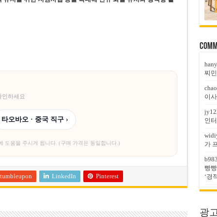
Comm
han
찌민
chao
이사
 확인하세요
jy12
타오바오 · 중국 직구 ›
인터
widi
에 도움을 주시게 됩니다. (구매 가격은 동일합니다.)
가 
b98
빵빵
tumbleupon
LinkedIn
Pinterest
‘경
광고문