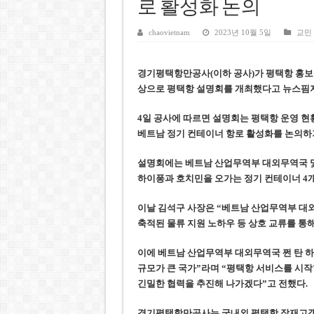
호찌민시, 올해 국경절 연휴 5일
로 활성화 논의
우크라이나 전황 1,623일: 
chaovietnam
2023년 10월 5일
교민
호찌민 Đá Đỏ 수로 정비 사업, 
경기평택항만공사(이하 공사)가 평택항 홍보
미 국방부, 육군 참모총장 임명
상으로 평택항 설명회를 개최했다
고 뉴스핌지
조세심판원, 배우 유연석 30억
4일 공사에 따르면 설명회는 평택항 운영 현
베트남 정기 컨테이너 항로 활성화를 논의하
설명회에는 베트남 산업무역부 대외무역국 및
하이퐁과 호치민을 오가는 정기 컨테이너 4개
이날 김석구 사장은 “베트남 산업무역부 대외
축적된 물류 지원 노하우 등 상호 교류를 통
이에 베트남 산업무역부 대외무역국 쩐 탄 하이(
규모가 큰 국가”라며 “평택항 서비스를 시작
긴밀한 협력을 추진해 나가겠다”고 전했다.
경기평택항만공사는 국내외 평택항 잠재고객 