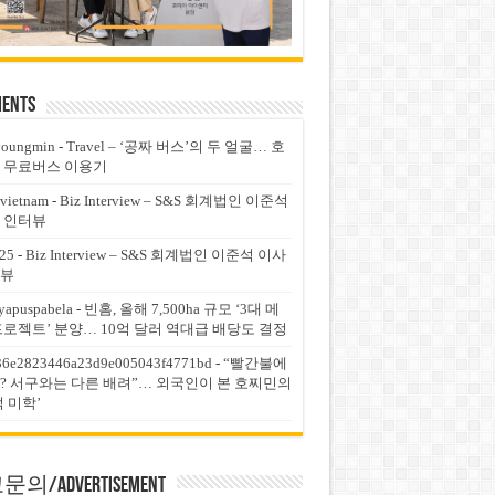
ents
youngmin
-
Travel – ‘공짜 버스’의 두 얼굴… 호
 무료버스 이용기
vietnam
-
Biz Interview – S&S 회계법인 이준석
 인터뷰
25
-
Biz Interview – S&S 회계법인 이준석 이사
뷰
yapuspabela
-
빈홈, 올해 7,500ha 규모 ‘3대 메
프로젝트’ 분양… 10억 달러 역대급 배당도 결정
36e2823446a23d9e005043f4771bd
-
“빨간불에
? 서구와는 다른 배려”… 외국인이 본 호찌민의
적 미학’
의/Advertisement