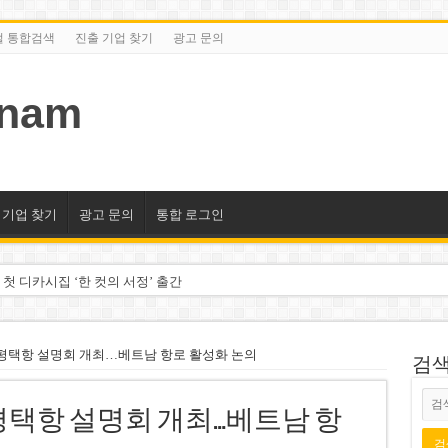
털 통합검색
진출 기업 찾기
광고 문의
tnam
 기업 찾기
광고 문의
통합 로그인
 첫 디카시집 ‘한 컷의 서정’ 출간
세 상위 10곳 공개…절반은 국영기업
조2천억동, 2~3개월 조기 달성 자신”
평택항 설명회 개최…베트남 항로 활성화 논의
검색/
구계·북미 정치권 불신임 압박 직면
택항 설명회 개최…베트남 항
도 못 펴는 열악한 환경