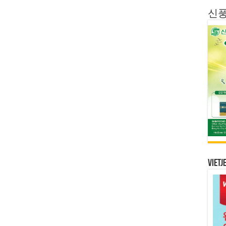
신
Vietj