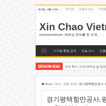
매거진
오늘의 뉴스
디지
토요일 , 8월 8 2026
Xin Chao Vie
xinchaovietnam, 베트남 정보를 한 눈에……
디지털 통합 검색
오늘 뉴스
진출
Breaking News
오덕 목사, 32년 베트남 삶 담은
베트남 화학·플라스틱 기업 납
MWG 대표 “올해 이익 목표 9
Home
/
뉴스
/
교민 소식
/
경기평택항만공사, 
FIFA 인판티노 회장, 유럽 축
경기평택항만공사, 평
미화원 쪽방 휴게실 논란…허리