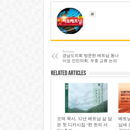
Previous
경남도의회 방문한 베트남 동나
이성 인민의회, 우호 교류 논의
Related Articles
오덕 목사, 32년 베트남 삶 담
베트남
은 첫 디카시집 ‘한 컷의 서
납세 