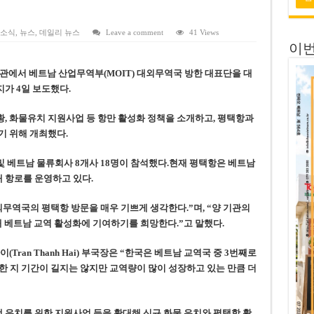
 연속 휴무 확정… 8월 29일~9월 2일
키이우, 탄도미사일 요격 실패…드론, 모스크바 집중 공격
 소식
,
뉴스
,
데일리 뉴스
Leave a comment
41 Views
이번
2026년 말 완공 목표
관에서 베트남 산업무역부(MOIT) 대외무역국 방한 대표단을 대
 난항
가 4일 보도했다.
 세금 불복 청구 기각
황, 화물유치 지원사업 등 항만 활성화 정책을 소개하고, 평택항과
기 위해 개최했다.
 베트남 물류회사 8개사 18명이 참석했다.현재 평택항은 베트남
 항로를 운영하고 있다.
무역국의 평택항 방문을 매우 기쁘게 생각한다.”며, “양 기관의
해 베트남 교역 활성화에 기여하기를 희망한다.”고 말했다.
Tran Thanh Hai) 부국장은 “한국은 베트남 교역국 중 3번째로
한 지 기간이 길지는 않지만 교역량이 많이 성장하고 있는 만큼 더
유치를 위한 지원사업 등을 확대해 신규 화물 유치와 평택항 활