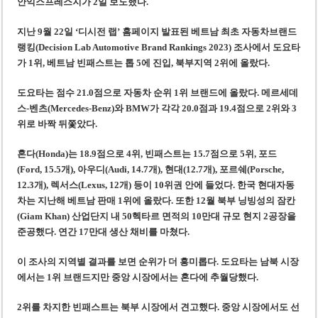
안익스프레스지가 2일 보도했다.
‘1,000억 달러 남북고속철 투자’ 호언장담 메콜로르 회장 체포
베트남 세무당국, 납세자 정보 공개 기준·절차 명확화
지난 9월 22일 ‘디시전 랩’ 홈페이지 발표된 베트남 최초 자동차브랜드
랭킹(Decision Lab Automotive Brand Rankings 2023) 조사에서 도요타
가 1위, 베트남 빈패스트는 톱 5에 진입, 북부지역 2위에 올랐다.
도요타는 점수 21.0점으로 자동차 순위 1위 브랜드에 올랐다. 메르세데
스-벤츠(Mercedes-Benz)와 BMW가 각각 20.0점과 19.4점으로 2위와 3
위로 바짝 뒤쫓았다.
혼다(Honda)는 18.9점으로 4위, 빈패스트는 15.7점으로 5위, 포드
(Ford, 15.5개), 아우디(Audi, 14.7개), 현대(12.7개), 포르쉐(Porsche,
12.3개), 렉서스(Lexus, 12개) 등이 10위권 안에 들었다.
한국 현대자동
차는 지난해 베트남 판매 1위에 올랐다. 또한 12월 북부 닝빙성의 잠칸
(Giam Khan) 산업단지 내 50헥타르 면적의 10만대 규모 현지 2공장을
준공했다. 연간 17만대 생산 채비를 마쳤다.
이 조사의 지역별 결과를 보면 순위가 더 흥미롭다. 도요타는 남북 시장
에서는 1위 브랜드지만 중앙 시장에서는 혼다에 추월당했다.
2위를 차지한 빈패스트는 북부 시장에서 견고했다. 중앙 시장에서도 선