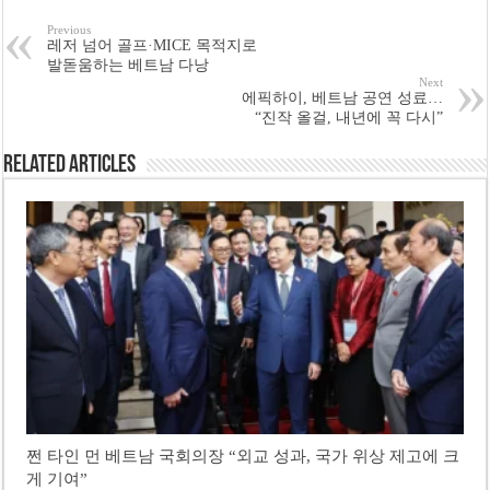
Previous
레저 넘어 골프·MICE 목적지로
발돋움하는 베트남 다낭
Next
에픽하이, 베트남 공연 성료…
“진작 올걸, 내년에 꼭 다시”
Related Articles
쩐 타인 먼 베트남 국회의장 “외교 성과, 국가 위상 제고에 크
게 기여”