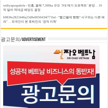
widiyapuspabela
-
빈홈, 올해 7,500ha 규모 ‘3대 메가 프로젝트’ 분양… 10
억 달러 역대급 배당도 결정
b9836e2823446a23d9e005043f4771bd
-
“빨간불에 빵빵? 서구와는 다른 배
려”… 외국인이 본 호찌민의 ‘경적 미학’
광고문의/Advertisement