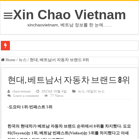
Xin Chao Vietnam
xinchaovietnam, 베트남 정보를 한 눈에……
쩐 타인 먼 베트남 국회의장 “외교 성과, 국가 위상 제고에 크게 기여”
Home
/
뉴스
/
현대, 베트남서 자동차 브랜드 8위
싱가포르 하오마트, 마지막 프리미엄 매장 폐점… 적자·소송 악재 속 사업 축
베트남 은행 분기 순이익 1조 동 시대…비엣콤뱅크 등 5곳 돌파
현대, 베트남서 자동차 브랜드 8위
PNJ, 다이아몬드 밀수 여파에 2분기 적자… 10월 임시 주총 개최
chaovietnam
2023년 10월 4일
뉴스
,
데일리 뉴스
Leave a comment
77 Views
팜 녓 브엉 빈그룹 회장 딸, 그룹 계열사 경영에 첫 등장
-도요타 1위-빈패스트 5위
케펠, 투티엠 엠파이어시티 지분 전량 2억7000만 달러에 매각
베트남 MB은행, 2026년 수익 목표 자신…부동산 대출 비율 13% 고수
한국의 현대차가 베트남 자동차 브랜드 순위에서 8위를 차지했다. 도요
베트남주식 HAT, 15년 연속 현금 배당…주당 3,000동 지급
타(Toyota)는 1위, 베트남 빈패스트(Vinfast)는 5위를 차지했다고 아세