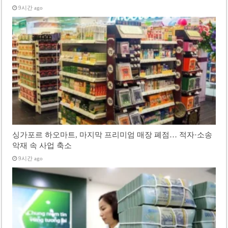
9시간 ago
싱가포르 하오마트, 마지막 프리미엄 매장 폐점… 적자·소송
악재 속 사업 축소
9시간 ago