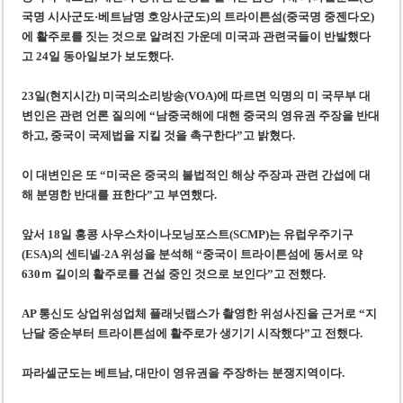
‘1,000억 달러 남북고속철 투자’ 호언장담 메콜로르 회장 체포
국명 시사군도·베트남명 호앙사군도)의 트라이튼섬(중국명 중젠다오)
베트남 세무당국, 납세자 정보 공개 기준·절차 명확화
에 활주로를 짓는 것으로 알려진 가운데 미국과 관련국들이 반발했다
고 24일 동아일보가 보도했다.
23일(현지시간) 미국의소리방송(VOA)에 따르면 익명의 미 국무부 대
변인은 관련 언론 질의에 “남중국해에 대핸 중국의 영유권 주장을 반대
하고, 중국이 국제법을 지킬 것을 촉구한다”고 밝혔다.
이 대변인은 또 “미국은 중국의 불법적인 해상 주장과 관련 간섭에 대
해 분명한 반대를 표한다”고 부연했다.
앞서 18일 홍콩 사우스차이나모닝포스트(SCMP)는 유럽우주기구
(ESA)의 센티넬-2A 위성을 분석해 “중국이 트라이튼섬에 동서로 약
630ｍ 길이의 활주로를 건설 중인 것으로 보인다”고 전했다.
AP 통신도 상업위성업체 플래닛랩스가 촬영한 위성사진을 근거로 “지
난달 중순부터 트라이튼섬에 활주로가 생기기 시작했다”고 전했다.
파라셀군도는 베트남, 대만이 영유권을 주장하는 분쟁지역이다.