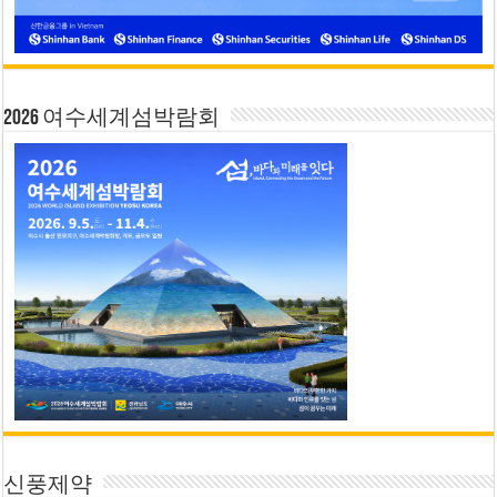
2026 여수세계섬박람회
신풍제약