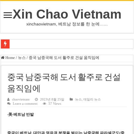
Xin Chao Vietnam
xinchaovietnam, 베트남 정보를 한 눈에……
쩐 타인 먼 베트남 국회의장 “외교 성과, 국가 위상 제고에 크게 기여”
Home
/
뉴스
/
중국 남중국해 도서 활주로 건설 움직임에
싱가포르 하오마트, 마지막 프리미엄 매장 폐점… 적자·소송 악재 속 사업 축
베트남 은행 분기 순이익 1조 동 시대…비엣콤뱅크 등 5곳 돌파
중국 남중국해 도서 활주로 건설
PNJ, 다이아몬드 밀수 여파에 2분기 적자… 10월 임시 주총 개최
움직임에
팜 녓 브엉 빈그룹 회장 딸, 그룹 계열사 경영에 첫 등장
chaovietnam
2023년 8월 25일
뉴스
,
데일리 뉴스
Leave a comment
57 Views
케펠, 투티엠 엠파이어시티 지분 전량 2억7000만 달러에 매각
-美·베트남 반발
베트남 MB은행, 2026년 수익 목표 자신…부동산 대출 비율 13% 고수
베트남주식 HAT, 15년 연속 현금 배당…주당 3,000동 지급
중국이 베트남, 대만과 영유권 분쟁을 벌이는 남중국해 파라셀군도(중