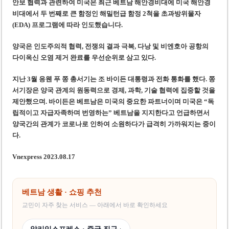
안보 협력과 관련하여 미국은 최근 베트남 해안경비대에 미국 해안경
비대에서 두 번째로 큰 함정인 해밀턴급 함정 2척을 초과방위물자
(EDA) 프로그램에 따라 인도했습니다.
양국은 인도주의적 협력, 전쟁의 결과 극복, 다낭 및 비엔호아 공항의
다이옥신 오염 제거 완료를 우선순위로 삼고 있
다.
지난 3월 응웬 푸 쫑 총서기는 조 바이든 대통령과 전화 통화를 했다. 쫑
서기장은 양국 관계의 원동력으로 경제, 과학, 기술 협력에 집중할 것을
제안
했으며
. 바이든은 베트남은 미국의 중요한 파트너이며 미국은 “독
립적이고 자급자족하며 번영하는” 베트남을 지지한다고
언급하면서
양국간의 관계가 코로나로 인하여 소원하다가 급격히 가까워지는 중이
다.
Vnexpress 2023.08.17
베트남 생활 · 쇼핑 추천
교민이 자주 찾는 서비스 — 아래에서 바로 확인하세요