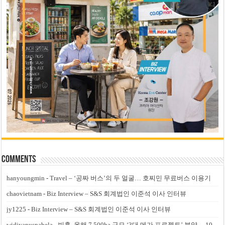
Comments
hanyoungmin
-
Travel – ‘공짜 버스’의 두 얼굴… 호찌민 무료버스 이용기
chaovietnam
-
Biz Interview – S&S 회계법인 이준석 이사 인터뷰
jy1225
-
Biz Interview – S&S 회계법인 이준석 이사 인터뷰
widiyapuspabela
-
빈홈, 올해 7,500ha 규모 ‘3대 메가 프로젝트’ 분양… 10