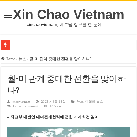
Xin Chao Vietnam
xinchaovietnam, 베트남 정보를 한 눈에……
쩐 타인 먼 베트남 국회의장 “외교 성과, 국가 위상 제고에 크게 기여”
Home
/
뉴스
/
월-미 관계 중대한 전환을 맞이하나?
싱가포르 하오마트, 마지막 프리미엄 매장 폐점… 적자·소송 악재 속 사업 축
베트남 은행 분기 순이익 1조 동 시대…비엣콤뱅크 등 5곳 돌파
월-미 관계 중대한 전환을 맞이하
PNJ, 다이아몬드 밀수 여파에 2분기 적자… 10월 임시 주총 개최
나?
팜 녓 브엉 빈그룹 회장 딸, 그룹 계열사 경영에 첫 등장
chaovietnam
2023년 8월 18일
뉴스
,
데일리 뉴스
Leave a comment
42 Views
케펠, 투티엠 엠파이어시티 지분 전량 2억7000만 달러에 매각
– 외교부 대변인 대미관계협력에 관한 기자회견 열어
베트남 MB은행, 2026년 수익 목표 자신…부동산 대출 비율 13% 고수
베트남주식 HAT, 15년 연속 현금 배당…주당 3,000동 지급