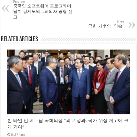
Previous
중국인 소프트웨어 프로그래머
납치 강제노역…피의자 중형 선
고
Next
극한 기후의 ‘역습’
Related Articles
쩐 타인 먼 베트남 국회의장 “외교 성과, 국가 위상 제고에 크
게 기여”
6시간 ago