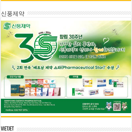
신풍제약
Vietjet