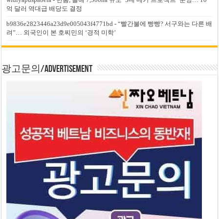
억 달러 역대급 배당도 결정
b9836e2823446a23d9e005043f4771bd
-
“빨간불에 빵빵? 서구와는 다른 배
려”… 외국인이 본 호찌민의 ‘경적 미학’
광고문의/Advertisement