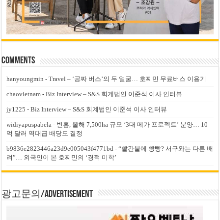
Comments
hanyoungmin
-
Travel – ‘공짜 버스’의 두 얼굴… 호찌민 무료버스 이용기
chaovietnam
-
Biz Interview – S&S 회계법인 이준석 이사 인터뷰
jy1225
-
Biz Interview – S&S 회계법인 이준석 이사 인터뷰
widiyapuspabela
-
빈홈, 올해 7,500ha 규모 ‘3대 메가 프로젝트’ 분양… 10
억 달러 역대급 배당도 결정
b9836e2823446a23d9e005043f4771bd
-
“빨간불에 빵빵? 서구와는 다른 배
려”… 외국인이 본 호찌민의 ‘경적 미학’
광고문의/Advertisement