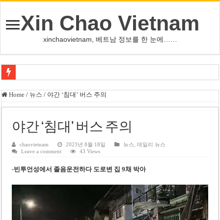
Xin Chao Vietnam
xinchaovietnam, 베트남 정보를 한 눈에……
오덕 목사, 32년 베트남 삶 담은 첫 디카시집 ‘한 컷의 서정’ 출간
Home
/
뉴스
/
야간 ‘침대’ 버스 주의
베트남 화학·플라스틱 기업 납세 상위 10곳 공개…절반은 국영기업
MWG 대표 “올해 이익 목표 9조2천억동, 2~3개월 조기 달성 자신”
야간 ‘침대’ 버스 주의
FIFA 인판티노 회장, 유럽 축구계·북미 정치권 불신임 압박 직면
chaovietnam
2023년 8월 18일
뉴스
,
데일리 뉴스
Leave a comment
43 Views
미화원 쪽방 휴게실 논란…허리도 못 펴는 열악한 환경
-빈투언성에서 졸음운전하다 도로변 집 9채 박아
호찌민시, 올해 국경절 연휴 5일 연속 휴무 확정… 8월 29일~9월 2일
우크라이나 전황 1,623일: 키이우, 탄도미사일 요격 실패…드론, 모스크바 집
호찌민 Đá Đỏ 수로 정비 사업, 2026년 말 완공 목표