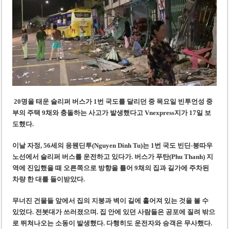
미 국방부, 육군 참모총장 임명 난항
조세심판원, 배우 유연석 30억 세금 불복 청구 기각
20명을 태운 슬리퍼 버스가 1번 국도를 달리던 중 목요일 빈투언성 중
부의 주택 9채와 충돌하는 사고가 발생했다
고 Vnexpress지가 17일 보
도했다.
이날 자정
, 56세의 응웬딘투(Nguyen Dinh Tu)는 1번 국도 빈딘-붕따우
노선에서 슬리퍼 버스를 운전하고 있
다가
. 버스가 푸탄(Phu Thanh) 지
역에 진입했을 때 오른쪽으로 방향을 틀어 9채의 집과 길가에 주차된
차량 한 대를 들이받았다.
무너진 건물들 앞에서 집의 지붕과 벽이 길에 흩어져 있는 것을 볼 수
있었다. 전봇대
가 쓰러졌으며
. 집 안에 있던 사람들은 공포에 질려 밖으
로 뛰쳐나
오는 소동이 발생했
다.
다행히도
운전자와 승객은 무사했다.