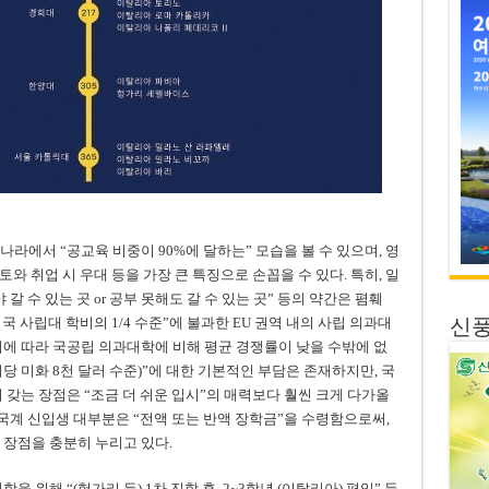
라에서 “공교육 비중이 90%에 달하는” 모습을 볼 수 있으며, 영
와 취업 시 우대 등을 가장 큰 특징으로 손꼽을 수 있다. 특히, 일
갈 수 있는 곳 or 공부 못해도 갈 수 있는 곳” 등의 약간은 폄훼
미국 사립대 학비의 1/4 수준”에 불과한 EU 권역 내의 사립 의과대
신
이에 따라 국공립 의과대학에 비해 평균 경쟁률이 낮을 수밖에 없
기당 미화 8천 달러 수준)”에 대한 기본적인 부담은 존재하지만, 국
 갖는 장점은 “조금 더 쉬운 입시”의 매력보다 훨씬 크게 다가올
 한국계 신입생 대부분은 “전액 또는 반액 장학금”을 수령함으로써,
 장점을 충분히 누리고 있다.
 위해 “(헝가리 등) 1차 진학 후, 2~3학년 (이탈리아) 편입” 등