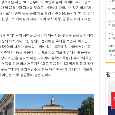
찌민
경우에는 지난 2015년부터 약 20년에 걸쳐 “베이비 부머” 은퇴
가 약 25%가량 감소할 것으로 나타남에 따라, “더 많은 의사”가
chao
이사
공의료” 비중이 높은 유럽 의료 환경의 특성은, 동시에 “더 잘 벌기
현상으로 이어짐에 따라, “지역 주치의 등, 공공 의료에 소속된
jy12
인터
widi
 정원 확대” 등의 정책을 실시하기 위해서는 수많은 난관을 거쳐야
가 
%가량의 의치약대 모집 정원이 증가하는 추세를 보인다. 하지만 이
b98
0년가량의 시차가 발생할 수밖에 없기 때문에 각 나라에서는 “동
빵빵
및 치과의사” 등을 채용하여 곧바로 일선 의료 환경에서 활용하는
‘경
 이상의 시간을 필요로 하는 의치약대 유학의 특성에 따라 “외국인
권 취득을 위한 최소 거주기간”으로 적용하는 EU 국가도 점차 확대
수는 “의과대 졸업 = 영주권 취득 자격 획득”에 해당하기 때문에,
광고문
과 이민은 모두 성공률이 높은 편이다.