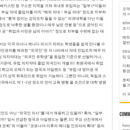
즈베키스탄 등 구소련 지역을 거쳐 국내로 유입되는 “일부 (*이들의
오덕
외 부실 의대 졸업자를 마치 “해외 의대 = 부실 의대” 정도로 치부하
의 
에서 “통역 없이는 강의조차 들을 수 없는” 의과대학을 다닌 이들
MW
정도로 낙후한 생활 환경이나 매우 낮은 연봉 등”으로 굳어진 이
조기
 곧 “취업과 이민은 남의 이야기” 정도로 치부될 수밖에 없는 태
베트
절반
서는 미국 의사나 캐나다 의사가 되려는 학생들을 쉽게 만나볼 수
시민권자를 제외한 “외국인”은 각 나라에서 의대 진입조차 매우 어
FI
유럽 의치약대는 “외국인 유학생”을 동일한 기준으로 선발하거나,
임 
가운데, 유럽 의치약대 졸업 외국인이 개별 EU 회원국에서 취업
미화
국제 학교의 모체가 되는 영국과 아일랜드 등 “유럽 내 영어권 국
환경
LTS 성적 취득만으로 취업이 가능하다. 그뿐만 아니라, 독일과 스
호찌
국에서도 약 1~2년 정도의 언어 교육 병행 을 조건으로 대학 병원
월 2
미 
인도 아닌 “외국인 의사”를 대거 채용하고 있을까? 혹여, “일부
Comm
까? 앞서 언급한 영국과 아일랜드는 물론, EU 주요 선진국에서
han
대 은퇴”와 더불어 “코로나19 이후의 메디컬 인프라의 확대” 등이