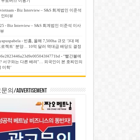
 무료버스 이용기
vietnam
-
Biz Interview – S&S 회계법인 이준석
 인터뷰
25
-
Biz Interview – S&S 회계법인 이준석 이사
뷰
yapuspabela
-
빈홈, 올해 7,500ha 규모 ‘3대 메
프로젝트’ 분양… 10억 달러 역대급 배당도 결정
36e2823446a23d9e005043f4771bd
-
“빨간불에
? 서구와는 다른 배려”… 외국인이 본 호찌민의
적 미학’
의/Advertisement