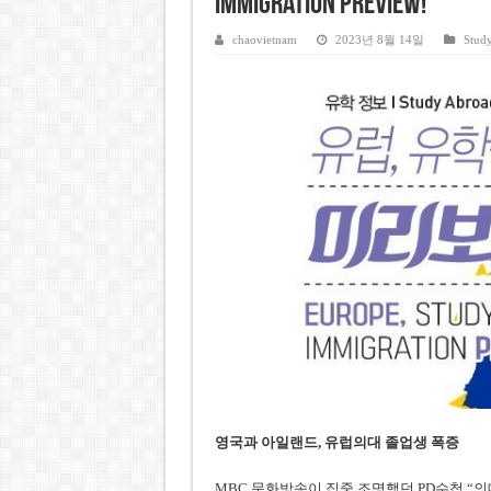
Immigration Preview!
호찌민시, 올해 국경절 연휴 5일
chaovietnam
우크라이나 전황 1,623일: 
2023년 8월 14일
Stud
호찌민 Đá Đỏ 수로 정비 사업, 
미 국방부, 육군 참모총장 임명
조세심판원, 배우 유연석 30억
영국과 아일랜드, 유럽의대 졸업생 폭증
MBC 문화방송이 집중 조명했던 PD수첩 “의대, 어디