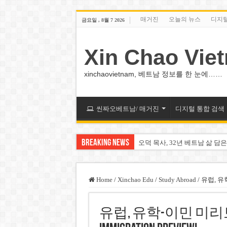
매거진
오늘의 뉴스
디지
금요일 , 8월 7 2026
Xin Chao Vie
xinchaovietnam, 베트남 정보를 한 눈에……
씬짜오베트남/ 매거진
디지털 통합 검색
Breaking News
오덕 목사, 32년 베트남 삶 담은
베트남 화학·플라스틱 기업 납
MWG 대표 “올해 이익 목표 9
Home
/
Xinchao Edu
/
Study Abroad
/
유럽, 유학-
FIFA 인판티노 회장, 유럽 축
유럽, 유학-이민 미리보기 2 E
미화원 쪽방 휴게실 논란…허리