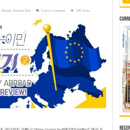
 연속 휴무 확정… 8월 29일~9월 2일
키이우, 탄도미사일 요격 실패…드론, 모스크바 집중 공격
y Abroad
,
Xinchao Edu
Leave a comment
546 Views
Curre
2026년 말 완공 목표
 난항
 세금 불복 청구 기각
Rece
까지 가봤니? (https://youtu.be/8HO2P3clmMw)” 에서 드