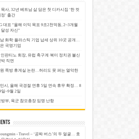
 목사, 32년 베트남 삶 담은 첫 디카시집 ‘한 컷
서정’ 출간
G 대표 “올해 이익 목표 9조2천억동, 2~3개월
 달성 자신”
남 화학·플라스틱 기업 납세 상위 10곳 공개…
은 국영기업
FA 인판티노 회장, 유럽 축구계·북미 정치권 불신
압박 직면
원 쪽방 휴게실 논란…허리도 못 펴는 열악한
민시, 올해 국경절 연휴 5일 연속 휴무 확정… 8
9일~9월 2일
국방부, 육군 참모총장 임명 난항
ents
youngmin
-
Travel – ‘공짜 버스’의 두 얼굴… 호