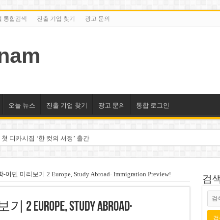
털 통합검색
진출 기업 찾기
광고 문의
tnam
오늘 뉴스
진출 기업 찾기
광고 문의
통합 로그인
 첫 디카시집 ‘한 컷의 서정’ 출간
세 상위 10곳 공개…절반은 국영기업
조2천억동, 2~3개월 조기 달성 자신”
이민 미리보기 2 Europe, Study Abroad· Immigration Preview!
검색/
구계·북미 정치권 불신임 압박 직면
urope, Study Abroad·
도 못 펴는 열악한 환경