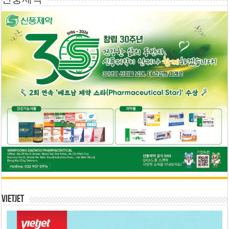
신풍제약
Vietjet