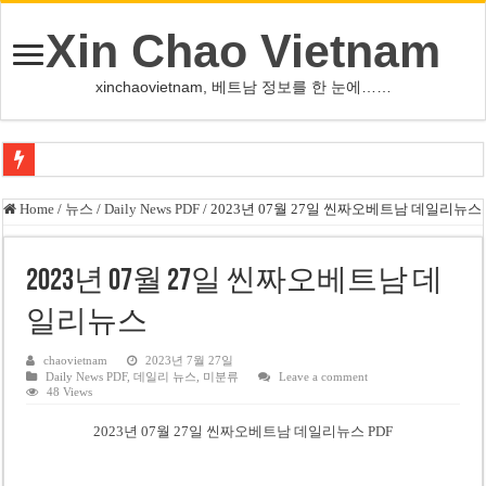
Xin Chao Vietnam
xinchaovietnam, 베트남 정보를 한 눈에……
오덕 목사, 32년 베트남 삶 담은 첫 디카시집 ‘한 컷의 서정’ 출간
Home
/
뉴스
/
Daily News PDF
/
2023년 07월 27일 씬짜오베트남 데일리뉴스
베트남 화학·플라스틱 기업 납세 상위 10곳 공개…절반은 국영기업
MWG 대표 “올해 이익 목표 9조2천억동, 2~3개월 조기 달성 자신”
2023년 07월 27일 씬짜오베트남 데
FIFA 인판티노 회장, 유럽 축구계·북미 정치권 불신임 압박 직면
일리뉴스
미화원 쪽방 휴게실 논란…허리도 못 펴는 열악한 환경
chaovietnam
2023년 7월 27일
Daily News PDF
,
데일리 뉴스
,
미분류
Leave a comment
호찌민시, 올해 국경절 연휴 5일 연속 휴무 확정… 8월 29일~9월 2일
48 Views
우크라이나 전황 1,623일: 키이우, 탄도미사일 요격 실패…드론, 모스크바 집
2023년 07월 27일 씬짜오베트남 데일리뉴스 PDF
호찌민 Đá Đỏ 수로 정비 사업, 2026년 말 완공 목표