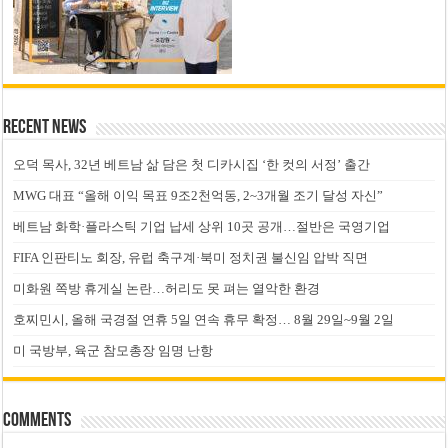
Recent News
오덕 목사, 32년 베트남 삶 담은 첫 디카시집 ‘한 컷의 서정’ 출간
MWG 대표 “올해 이익 목표 9조2천억동, 2~3개월 조기 달성 자신”
베트남 화학·플라스틱 기업 납세 상위 10곳 공개…절반은 국영기업
FIFA 인판티노 회장, 유럽 축구계·북미 정치권 불신임 압박 직면
미화원 쪽방 휴게실 논란…허리도 못 펴는 열악한 환경
호찌민시, 올해 국경절 연휴 5일 연속 휴무 확정… 8월 29일~9월 2일
미 국방부, 육군 참모총장 임명 난항
Comments