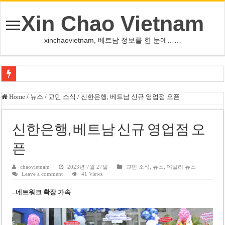
Xin Chao Vietnam
xinchaovietnam, 베트남 정보를 한 눈에……
쩐 타인 먼 베트남 국회의장 “외교 성과, 국가 위상 제고에 크게 기여”
Home
/
뉴스
/
교민 소식
/
신한은행, 베트남 신규 영업점 오픈
싱가포르 하오마트, 마지막 프리미엄 매장 폐점… 적자·소송 악재 속 사업 축
베트남 은행 분기 순이익 1조 동 시대…비엣콤뱅크 등 5곳 돌파
신한은행, 베트남 신규 영업점 오
PNJ, 다이아몬드 밀수 여파에 2분기 적자… 10월 임시 주총 개최
픈
팜 녓 브엉 빈그룹 회장 딸, 그룹 계열사 경영에 첫 등장
chaovietnam
2023년 7월 27일
교민 소식
,
뉴스
,
데일리 뉴스
Leave a comment
41 Views
케펠, 투티엠 엠파이어시티 지분 전량 2억7000만 달러에 매각
–
네트워크 확장 가속
베트남 MB은행, 2026년 수익 목표 자신…부동산 대출 비율 13% 고수
베트남주식 HAT, 15년 연속 현금 배당…주당 3,000동 지급