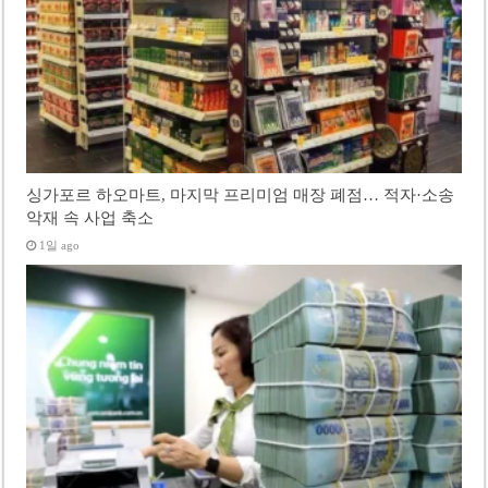
싱가포르 하오마트, 마지막 프리미엄 매장 폐점… 적자·소송
악재 속 사업 축소
1일 ago