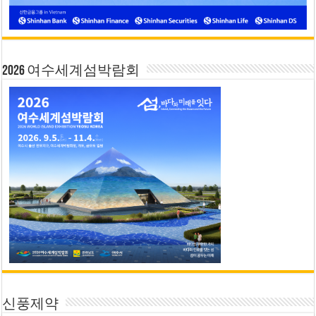
2026 여수세계섬박람회
신풍제약