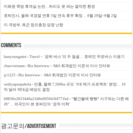
미화원 쪽방 휴게실 논란…허리도 못 펴는 열악한 환경
호찌민시, 올해 국경절 연휴 5일 연속 휴무 확정… 8월 29일~9월 2일
미 국방부, 육군 참모총장 임명 난항
Comments
hanyoungmin
-
Travel – ‘공짜 버스’의 두 얼굴… 호찌민 무료버스 이용기
chaovietnam
-
Biz Interview – S&S 회계법인 이준석 이사 인터뷰
jy1225
-
Biz Interview – S&S 회계법인 이준석 이사 인터뷰
widiyapuspabela
-
빈홈, 올해 7,500ha 규모 ‘3대 메가 프로젝트’ 분양… 10
억 달러 역대급 배당도 결정
b9836e2823446a23d9e005043f4771bd
-
“빨간불에 빵빵? 서구와는 다른 배
려”… 외국인이 본 호찌민의 ‘경적 미학’
광고문의/Advertisement