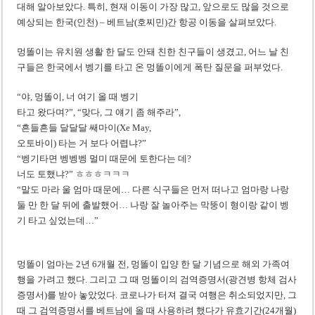
미 국방부, 육군 참모총장 임명 난항
대해 알아보았다. 특히, 현재 이동이 가장 많고, 앞으로도 많을 것으로
예상되는 한국(인천) – 베트남(호찌민)간 항공 이동을 살펴보았다.
조세심판원, 배우 유연석 30억 세금 불복 청구 기각
멍똘이는 유치원 생활 한 달도 안돼 친한 친구들이 생겼고, 어느 날 친
구들은 한국에서 벵기를 타고 온 멍똘이에게 폭탄 질문을 퍼부었다.
“야, 멍똘이, 너 여기 올 때 벵기
타고 왔다며?”, “맞다, 그 얘기 좀 해주라”,
“흔들흔들 달달달 쌔마이(Xe May,
오토바이) 타는 거 보다 어렵냐?”
“벵기타면 벵벵벵 멀미 때문에 토한다는 데?
너도 토했냐?” ㅎㅎㅎㅋㅋㅋ
“말도 마라 울 엄마 때문에… 다른 식구들은 먼저 떠나고 엄마랑 나랑
둘 만 한 달 뒤에 출발했어… 나랑 잘 놀아주는 막뚱이 형이랑 같이 벵
기 타고 싶었는데…”
멍똘이 엄마는 2년 6개월 전, 멍똘이 입양 한 달 기념으로 해외 가족여
행을 가려고 했다. 그리고 그 때 멍똘이의 검역증명서(광견병 항체 검사
증명서)를 받아 놓았었다. 코로나가 터져 결국 여행은 취소되었지만, 그
때 그 검역증명서를 베트남에 올 때 사용하려 했다가 유효기간(24개월)