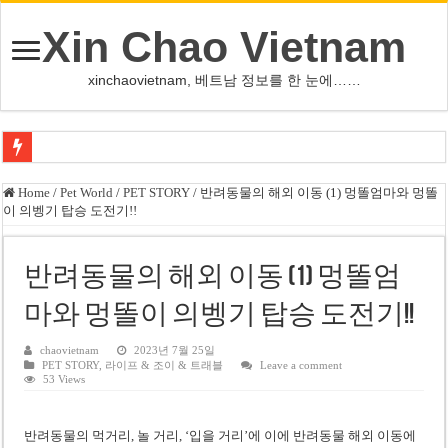
Xin Chao Vietnam
xinchaovietnam, 베트남 정보를 한 눈에……
오덕 목사, 32년 베트남 삶 담은 첫 디카시집 ‘한 컷의 서정’ 출간
Home
/
Pet World
/
PET STORY
/
반려동물의 해외 이동 (1) 멍똘엄마와 멍똘
이 의벵기 탑승 도전기!!
베트남 화학·플라스틱 기업 납세 상위 10곳 공개…절반은 국영기업
MWG 대표 “올해 이익 목표 9조2천억동, 2~3개월 조기 달성 자신”
반려동물의 해외 이동 (1) 멍똘엄
FIFA 인판티노 회장, 유럽 축구계·북미 정치권 불신임 압박 직면
마와 멍똘이 의벵기 탑승 도전기!!
미화원 쪽방 휴게실 논란…허리도 못 펴는 열악한 환경
호찌민시, 올해 국경절 연휴 5일 연속 휴무 확정… 8월 29일~9월 2일
chaovietnam
2023년 7월 25일
PET STORY
,
라이프 & 조이 & 트래블
Leave a comment
53 Views
우크라이나 전황 1,623일: 키이우, 탄도미사일 요격 실패…드론, 모스크바 집
호찌민 Đá Đỏ 수로 정비 사업, 2026년 말 완공 목표
반려동물의 먹거리, 놀 거리, ‘입을 거리’에 이에 반려동물 해외 이동에