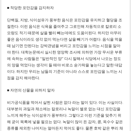
‘1,000억 달러 남북고속철 투자’ 호언장담 메콜로르 회장 체포
■ 적당한 포만감을 감지하자
베트남 세무당국, 납세자 정보 공개 기준·절차 명확화
단백질, 지방, 식이섬유가 풍부한 음식은 포만감을 유지하고 혈당을 조
절한다. 이런 음식은 식욕을 줄여주고 그로인해 자동적으로 칼로리 소
모량도 적기 때문에 살을 빨리 빼는데에도 도움이된다. 하지만 아무리
좋은 음식이라도 생각 없이 먹는다면 살을 빼기가 어렵다. 음식을 먹을
때 남기면 안된다는 강박관념을 버리고 포만감을 느끼는 시점을 알아
야 한다. 대학논문에서 실시한 영양학 조사에 의하면 가장 무서운 부류
에 속하는 사람들은 “일반적인 양” 다시 말해서 식당에서 나오는 정도
의 양을 먹었다는 생각이 들 때야 비로소 숟가락을 놓는다고 말한 대답
이다. 하지만 우리는 남들의 기준이 아니라 스스로 포만감을 느끼는 시
점을 감지 해야한다.
■ 자연의 산물을 피하지 말자
비가공식품을 먹어서 살찐 사람은 없다 라는 말이 있다. 이는 사실이다.
대부분의 과일과 채소에는 칼로리나 녹말이 별로 없는 대신 포만감을
느끼게 해주는 식이섬유가 풍부하다. 그렇다고 이런 기준을 맞추기 위
해 굳이 목록에 넣을 필요는 없다. 녹말이 많이 든 감자, 콩, 옥수수 같은
종류를 제외한 나머지는 얼마든지 먹어도 좋다. 물론 호박 같은 뿌리 채