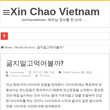
Xin Chao Vietnam
xinchaovietnam, 베트남 정보를 한 눈에……
쩐 타인 먼 베트남 국회의장 “외교 성과, 국가 위상 제고에 크게 기여”
Home
/
Health Section
/
굶지말고먹어볼까?
싱가포르 하오마트, 마지막 프리미엄 매장 폐점… 적자·소송 악재 속 사업 축
베트남 은행 분기 순이익 1조 동 시대…비엣콤뱅크 등 5곳 돌파
굶지말고먹어볼까?
PNJ, 다이아몬드 밀수 여파에 2분기 적자… 10월 임시 주총 개최
chaovietnam
2015년 10월 11일
Health Section
,
헬스컬럼
Leave a comment
39 Views
팜 녓 브엉 빈그룹 회장 딸, 그룹 계열사 경영에 첫 등장
지난 호에 이어 다이어트 운동을 연재한다. 다이어트에는 특정부위 운
케펠, 투티엠 엠파이어시티 지분 전량 2억7000만 달러에 매각
동보다는 전신운동이 효과적이기 때문에 전신운동을 소개한다. 중요한
베트남 MB은행, 2026년 수익 목표 자신…부동산 대출 비율 13% 고수
것은 매일 실시하는 것과 식사는 절대 거르지말고 양을 조절하여 건강
한 다이어트를 하는 것이다. 다이어트의 시작과 끝과도 같은 음식과의
베트남주식 HAT, 15년 연속 현금 배당…주당 3,000동 지급
전쟁. 다이어트 식단에 대해 생각해보자.