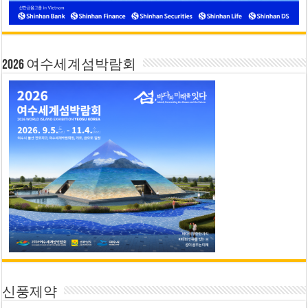
2026 여수세계섬박람회
신풍제약