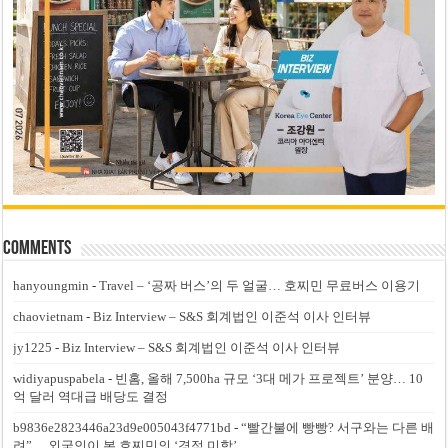
Comments
hanyoungmin
-
Travel – ‘공짜 버스’의 두 얼굴… 호찌민 무료버스 이용기
chaovietnam
-
Biz Interview – S&S 회계법인 이준석 이사 인터뷰
jy1225
-
Biz Interview – S&S 회계법인 이준석 이사 인터뷰
widiyapuspabela
-
빈홈, 올해 7,500ha 규모 ‘3대 메가 프로젝트’ 분양… 10
억 달러 역대급 배당도 결정
b9836e2823446a23d9e005043f4771bd
-
“빨간불에 빵빵? 서구와는 다른 배
려”… 외국인이 본 호찌민의 ‘경적 미학’