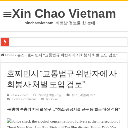
Xin Chao Vietnam
xinchaovietnam, 베트남 정보를 한 눈에……
쩐 타인 먼 베트남 국회의장 “외교 성과, 국가 위상 제고에 크게 기여”
Home
/
뉴스
/
호찌민시 “교통법규 위반자에 사회봉사 처벌 도입 검토”
싱가포르 하오마트, 마지막 프리미엄 매장 폐점… 적자·소송 악재 속 사업 축
베트남 은행 분기 순이익 1조 동 시대…비엣콤뱅크 등 5곳 돌파
호찌민시 “교통법규 위반자에 사
PNJ, 다이아몬드 밀수 여파에 2분기 적자… 10월 임시 주총 개최
회봉사 처벌 도입 검토”
팜 녓 브엉 빈그룹 회장 딸, 그룹 계열사 경영에 첫 등장
chaovietnam
2025년 9월 25일
뉴스
,
데일리 뉴스
Leave a comment
63 Views
케펠, 투티엠 엠파이어시티 지분 전량 2억7000만 달러에 매각
-쩐홍하 부총리 지시로 연구…”청소·공공시설 근무 등 벌금 대신 적용”
베트남 MB은행, 2026년 수익 목표 자신…부동산 대출 비율 13% 고수
베트남주식 HAT, 15년 연속 현금 배당…주당 3,000동 지급