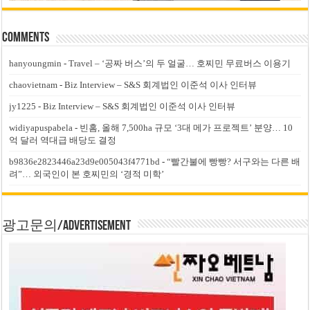
Comments
hanyoungmin
-
Travel – ‘공짜 버스’의 두 얼굴… 호찌민 무료버스 이용기
chaovietnam
-
Biz Interview – S&S 회계법인 이준석 이사 인터뷰
jy1225
-
Biz Interview – S&S 회계법인 이준석 이사 인터뷰
widiyapuspabela
-
빈홈, 올해 7,500ha 규모 ‘3대 메가 프로젝트’ 분양… 10
억 달러 역대급 배당도 결정
b9836e2823446a23d9e005043f4771bd
-
“빨간불에 빵빵? 서구와는 다른 배
려”… 외국인이 본 호찌민의 ‘경적 미학’
광고문의/Advertisement