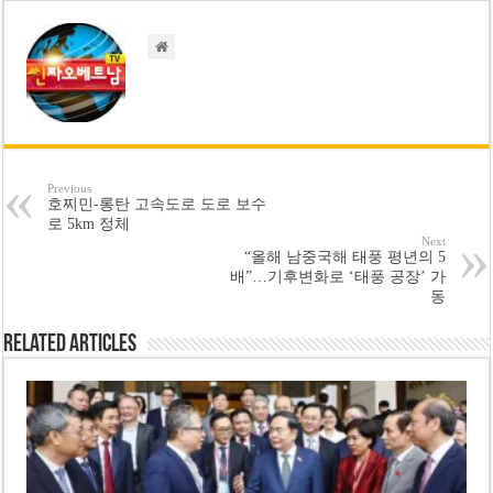
Previous
호찌민-롱탄 고속도로 도로 보수
로 5km 정체
Next
“올해 남중국해 태풍 평년의 5
배”…기후변화로 ‘태풍 공장’ 가
동
Related Articles