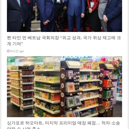
쩐 타인 먼 베트남 국회의장 “외교 성과, 국가 위상 제고에 크
게 기여”
6시간 ago
싱가포르 하오마트, 마지막 프리미엄 매장 폐점… 적자·소송
악재 속 사업 축소