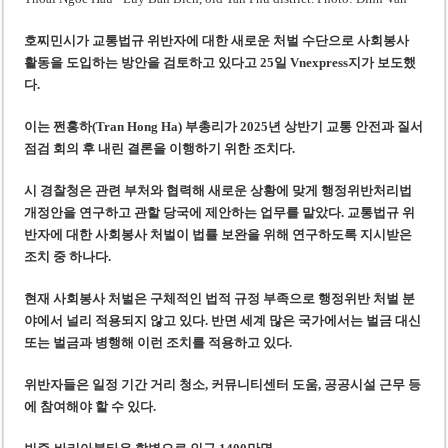
‘1,000억 달러 남북고속철 투자’ 호언장담 메콜로르 회장 체포
베트남 세무당국, 납세자 정보 공개 기준·절차 명확화
호찌민시가 교통법규 위반자에 대한 새로운 처벌 수단으로 사회봉사
활동을 도입하는 방안을 검토하고 있다고 25일 Vnexpress지가 보도했
다.
이는 쩐홍하(Tran Hong Ha) 부총리가 2025년 상반기 교통 안전과 질서
점검 회의 후 내린 결론을 이행하기 위한 조치다.
시 경찰청은 관련 부처와 협력해 새로운 상황에 맞게 행정위반처리법
개정안을 연구하고 관할 당국에 제안하는 업무를 맡았다. 교통법규 위
반자에 대한 사회봉사 처벌이 법률 보완을 위해 연구하도록 지시받은
조치 중 하나다.
현재 사회봉사 처벌은 구체적인 법적 규정 부족으로 행정위반 처벌 분
야에서 널리 적용되지 않고 있다. 반면 세계 많은 국가에서는 벌금 대신
또는 벌금과 병행해 이런 조치를 적용하고 있다.
위반자들은 일정 기간 거리 청소, 커뮤니티센터 도움, 공공시설 근무 등
에 참여해야 할 수 있다.