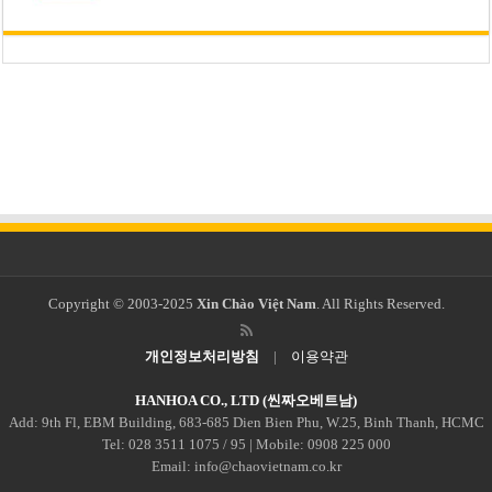
Copyright © 2003-2025
Xin Chào Việt Nam
. All Rights Reserved.
개인정보처리방침
|
이용약관
HANHOA CO., LTD (씬짜오베트남)
Add: 9th Fl, EBM Building, 683-685 Dien Bien Phu, W.25, Binh Thanh, HCMC
Tel: 028 3511 1075 / 95 | Mobile: 0908 225 000
Email: info@chaovietnam.co.kr