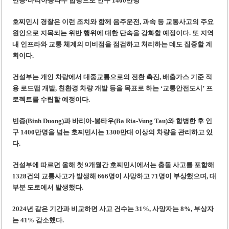
빈증·바리아붕타우 합병으로 인구 1400만명
호찌민시 경찰은 이런 조치와 함께 음주운전, 과속 등 교통사고의 주요
원인으로 지목되는 위반 행위에 대한 단속을 강화할 예정이다. 또 지역
내 인프라와 교통 체계의 미비점을 점검하고 처리하는 데도 집중할 계
획이다.
건설부는 개인 차량에서 대중교통으로의 전환 촉진, 배출가스 기준 적
용 로드맵 개발, 친환경 차량 개발 등을 목표로 하는 ‘교통안전도시’ 프
로젝트를 수립할 예정이다.
빈증(Binh Duong)과 바리아-붕타우(Ba Ria-Vung Tau)와 합병한 후 인
구 1400만명을 넘는 호찌민시는 1300만대 이상의 차량을 관리하고 있
다.
건설부에 따르면 올해 첫 9개월간 호찌민시에서는 충돌 사고를 포함해
1328건의 교통사고가 발생해 666명이 사망하고 71명이 부상했으며, 대
부분 도로에서 발생했다.
2024년 같은 기간과 비교하면 사고 건수는 31%, 사망자는 8%, 부상자
는 41% 감소했다.