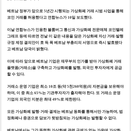
베트남, 8월부터 토지·측량 처벌 강화… 기획사 코뮌 위원장 과태료 상한 50배
베트남 정부가 앞으로 5년간 시행되는 가상화폐 거래 시범 사업을 통해
호찌민시, 약 6,500㎡ 토지 용도변경 승인…리조트 개발 추진
코인 거래를 허용했다고 연합뉴스가 10일 보도했다.
이날 연합뉴스가 인용한 블룸버그 통신과 가상화폐 전문매체 코인텔레
그래프 등에 따르면 전날 이 같은 내용을 담은 가상화폐 자산 거래·발행
규정 제정 결의안이 호 득 폭 베트남 부총리의 서명으로 즉시 발효됐다
고 베트남 당국이 밝혔다.
이에 따라 앞으로 베트남 기업은 재무부의 인가를 받아 가상화폐 거래
플랫폼(거래소)을 구축하고 가상화폐를 발행, 외국인 투자자에게 공급
할 수 있다.
거래소 운영 기업은 최소 10조 동(약 5천260억원)의 자본금을 보유해야
하며, 이 중 최소 65%는 기관투자자가 출자해야 한다. 또 거래소 운영
기업의 외국인 지분은 최대 49%로 제한된다.
모든 가상화폐 발행·거래·결제는 베트남 동화를 통해서만 가능하며, 법
정화폐나 증권으로 담보가 뒷받침되는 가상화폐는 발행할 수 없다.
베트남에서는 그간 뚜렷한 가상화폐 관련 규제가 없는 가운데 가상화