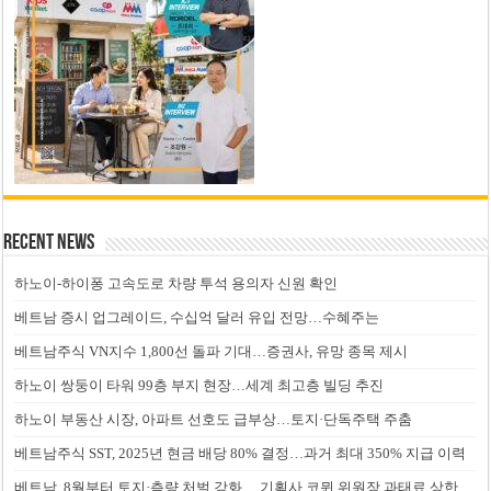
Recent News
하노이-하이퐁 고속도로 차량 투석 용의자 신원 확인
베트남 증시 업그레이드, 수십억 달러 유입 전망…수혜주는
베트남주식 VN지수 1,800선 돌파 기대…증권사, 유망 종목 제시
하노이 쌍둥이 타워 99층 부지 현장…세계 최고층 빌딩 추진
하노이 부동산 시장, 아파트 선호도 급부상…토지·단독주택 주춤
베트남주식 SST, 2025년 현금 배당 80% 결정…과거 최대 350% 지급 이력
베트남, 8월부터 토지·측량 처벌 강화… 기획사 코뮌 위원장 과태료 상한