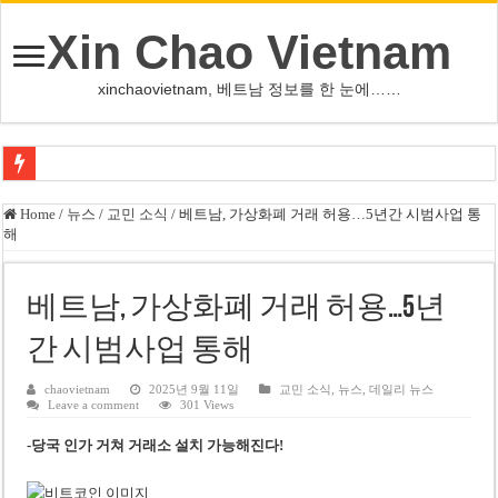
Xin Chao Vietnam
xinchaovietnam, 베트남 정보를 한 눈에……
하노이-하이퐁 고속도로 차량 투석 용의자 신원 확인
Home
/
뉴스
/
교민 소식
/
베트남, 가상화폐 거래 허용…5년간 시범사업 통
해
베트남 증시 업그레이드, 수십억 달러 유입 전망…수혜주는
베트남주식 VN지수 1,800선 돌파 기대…증권사, 유망 종목 제시
베트남, 가상화폐 거래 허용…5년
하노이 쌍둥이 타워 99층 부지 현장…세계 최고층 빌딩 추진
간 시범사업 통해
하노이 부동산 시장, 아파트 선호도 급부상…토지·단독주택 주춤
베트남주식 SST, 2025년 현금 배당 80% 결정…과거 최대 350% 지급 이력
chaovietnam
2025년 9월 11일
교민 소식
,
뉴스
,
데일리 뉴스
Leave a comment
301 Views
베트남 전자비자 사기 웹사이트 주의…외국인 여행자 피해 경보
-당국 인가 거쳐 거래소 설치 가능해진다!
호주 젯스타, 내년부터 기내 수납칸 이용 유료화