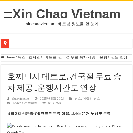
Xin Chao Vietnam
xinchaovietnam, 베트남 정보를 한 눈에……
하노이-하이퐁 고속도로 차량 투석 용의자 신원 확인
Home
/
뉴스
/
호찌민시 메트로, 건국절 무료 승차 제공…운행시간도 연장
베트남 증시 업그레이드, 수십억 달러 유입 전망…수혜주는
베트남주식 VN지수 1,800선 돌파 기대…증권사, 유망 종목 제시
호찌민시 메트로, 건국절 무료 승
하노이 쌍둥이 타워 99층 부지 현장…세계 최고층 빌딩 추진
차 제공…운행시간도 연장
하노이 부동산 시장, 아파트 선호도 급부상…토지·단독주택 주춤
chaovietnam
2025년 8월 29일
뉴스
,
데일리 뉴스
Leave a comment
84 Views
베트남주식 SST, 2025년 현금 배당 80% 결정…과거 최대 350% 지급 이력
-9월 2일 신분증·QR코드로 무료 이용…버스 75개 노선도 무료
베트남 전자비자 사기 웹사이트 주의…외국인 여행자 피해 경보
호주 젯스타, 내년부터 기내 수납칸 이용 유료화