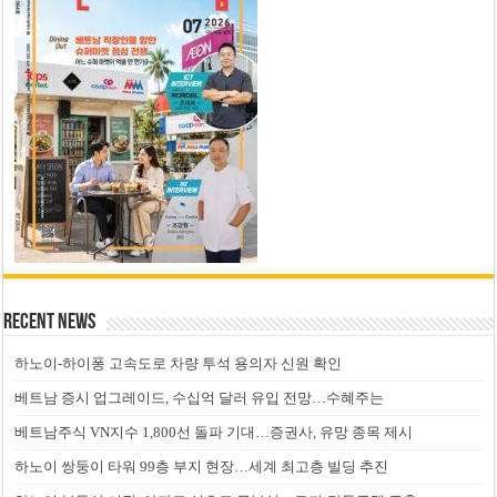
Recent News
하노이-하이퐁 고속도로 차량 투석 용의자 신원 확인
베트남 증시 업그레이드, 수십억 달러 유입 전망…수혜주는
베트남주식 VN지수 1,800선 돌파 기대…증권사, 유망 종목 제시
하노이 쌍둥이 타워 99층 부지 현장…세계 최고층 빌딩 추진