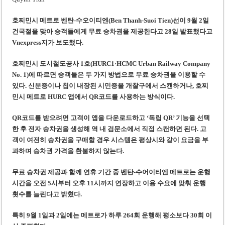
베트남, 8월부터 토지·측량 처벌 강화… 기획사 코뮌 위원장 과태료 상한 50배
호찌민시, 약 6,500㎡ 토지 용도변경 승인…리조트 개발 추진
호찌민시 메트로 벤탄-수오이티엔(Ben Thanh-Suoi Tien)선이 9월 2일
건국절을 맞아 승객들에게 무료 승차권을 제공한다고 28일 발표했다고
Vnexpress지가 보도했다.
호찌민시 도시철도공사 1호(HURC1·HCMC Urban Railway Company
No. 1)에 따르면 승객들은 두 가지 방법으로 무료 승차권을 이용할 수
있다. 신분증이나 칩이 내장된 시민증을 개찰구에서 스캔하거나, 호찌
민시 메트로 HURC 앱에서 QR코드를 사용하는 방식이다.
QR코드를 받으려면 고객이 앱을 다운로드하고 ‘독립 QR’ 기능을 선택
한 후 전자 승차권을 생성해 역 내 검문소에서 직접 스캔하면 된다. 고
객이 여전히 승차권을 구매할 경우 시스템은 평상시와 같이 요금을 부
과하며 승차권 가격을 환불하지 않는다.
무료 승차권 제공과 함께 연휴 기간 중 벤탄-수어이티엔 메트로는 운행
시간을 오전 5시부터 오후 11시까지 연장하고 이용 수요에 맞춰 운행
횟수를 늘린다고 밝혔다.
특히 9월 1일과 2일에는 메트로가 하루 264회 운행해 평소보다 30회 이