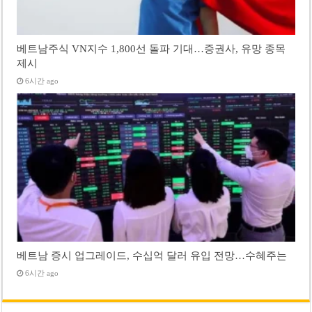
베트남주식 VN지수 1,800선 돌파 기대…증권사, 유망 종목
제시
6시간 ago
베트남 증시 업그레이드, 수십억 달러 유입 전망…수혜주는
6시간 ago