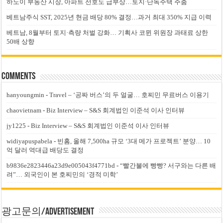
하노이 부동산 시장, 아파트 선호도 급부상…토지·단독주택 주춤
베트남주식 SST, 2025년 현금 배당 80% 결정…과거 최대 350% 지급 이력
베트남, 8월부터 토지·측량 처벌 강화… 기획사 코뮌 위원장 과태료 상한
50배 상향
Comments
hanyoungmin
-
Travel – ‘공짜 버스’의 두 얼굴… 호찌민 무료버스 이용기
chaovietnam
-
Biz Interview – S&S 회계법인 이준석 이사 인터뷰
jy1225
-
Biz Interview – S&S 회계법인 이준석 이사 인터뷰
widiyapuspabela
-
빈홈, 올해 7,500ha 규모 ‘3대 메가 프로젝트’ 분양… 10
억 달러 역대급 배당도 결정
b9836e2823446a23d9e005043f4771bd
-
“빨간불에 빵빵? 서구와는 다른 배
려”… 외국인이 본 호찌민의 ‘경적 미학’
광고문의/Advertisement